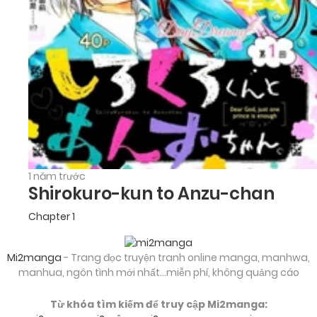
1 năm trước
Shirokuro-kun to Anzu-chan
Chapter 1
Mi2manga
- Trang đọc truyện tranh online manga, manhwa,
manhua, ngôn tình mới nhất...miễn phí, không quảng cáo
Từ khóa tìm kiếm để truy cập Mi2manga: