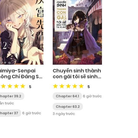
aimiya-Senpai
Chuyển sinh thành
ông Chỉ Đáng Sợ
con gái tôi sẽ sinh
à Còn Dễ Thương
tồn tại dị giới
5
5
hapter 39.2
Chapter 64.1
6 giờ trước
uần trước
Chapter 63.2
hapter 37
6 giờ trước
3 ngày trước