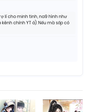
 lí cho minh tinh, na9 hình như
p kênh chính YT á). Nếu mà sốp có