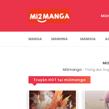
Nhinhi
3 tháng trước
Uiii tui quên web mi2manga 
Mi2
web đỉnh vãii
Iuu sh
Nhinhi
MANGA
MANHWA
MANHUA
A
3 tháng trước
Biết web 
Nhinhi
3 tháng trước
Mi2
Mi2manga
- Trang đọc tru
đỉn
Mi2manga
3 tháng trước
Truyện HOT tại mi2manga
layla
3 tháng trước
k biết đây có phai là web ha
nhớ tên