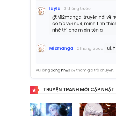
layla
3 tháng trước
@Mi2manga: truyện nói về nu9
có t/c với nu9, minh tinh th
nhớ thì cho m xin tên a
ui, 
Mi2manga
2 tháng trước
Vui lòng
đăng nhập
để tham gia trò chuyện.
TRUYỆN TRANH MỚI CẬP NHẬT