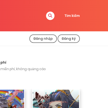
á nên sập rồi ai ngờ còn luôn😳
Tìm kiếm
Đăng nhập
Đăng ký
 phí
.miễn phí, không quảng cáo
ờ lớn muốn tìm lại 1 truyện mà k