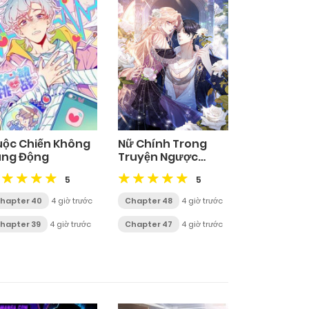
ộc Chiến Không
Nữ Chính Trong
ung Động
Truyện Ngược
Luyến Tình Yêu Đã
5
5
Thức Tỉnh
hapter 40
4 giờ trước
Chapter 48
4 giờ trước
hapter 39
4 giờ trước
Chapter 47
4 giờ trước