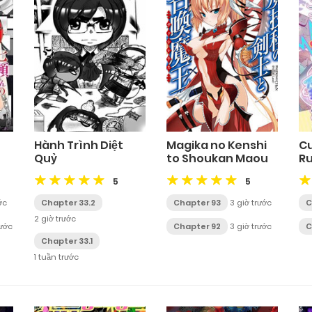
Hành Trình Diệt
Magika no Kenshi
Cu
Quỷ
to Shoukan Maou
R
5
5
ớc
Chapter 33.2
Chapter 93
3 giờ trước
C
2 giờ trước
rước
Chapter 92
3 giờ trước
C
Chapter 33.1
1 tuần trước