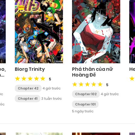
eo,
Biorg Trinity
Phá thân của nữ
He
hư
Hoàng Đế
5
5
Chapter 42
4 giờ trước
ớc
Chapter 102
4 giờ trước
Chapter 41
3 tuần trước
ước
Chapter 101
5 ngày trước