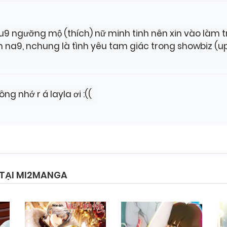
 ngưỡng mộ (thích) nữ minh tinh nên xin vào làm trợ
ích na9, nchung là tình yêu tam giác trong showbiz (u
hông nhớ r á layla ơi :((
 TẠI MI2MANGA