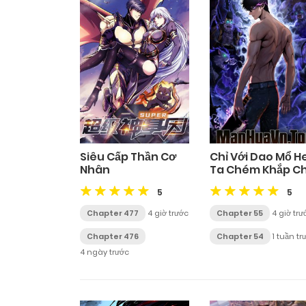
Siêu Cấp Thần Cơ
Chỉ Với Dao Mổ H
Nhân
Ta Chém Khắp C
Thiên Vạn Giới
5
5
Chapter 477
4 giờ trước
Chapter 55
4 giờ trư
Chapter 476
Chapter 54
1 tuần tr
4 ngày trước