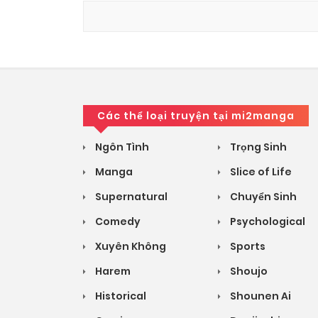
Các thể loại truyện tại mi2manga
Ngôn Tình
Trọng Sinh
Manga
Slice of Life
Supernatural
Chuyển Sinh
Comedy
Psychological
Xuyên Không
Sports
Harem
Shoujo
Historical
Shounen Ai