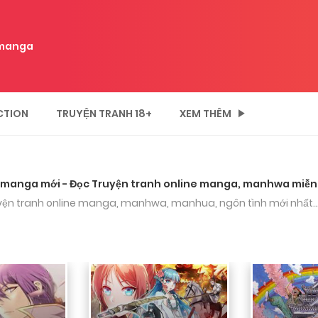
5 năm, mới hôm qua nhớ lại web tìm thử tưởng lâu qu
manga
op❤❤❤
CTION
TRUYỆN TRANH 18+
XEM THÊM
từ 13 tuổi giờ 18 r:)))
manga mới - Đọc Truyện tranh online manga, manhwa miễn
yện tranh online manga, manhwa, manhua, ngôn tình mới nhất..
h hem
y đăng truyện lên youtube mình xem còn nhỏ k, nma gi