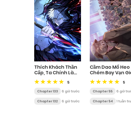
Thích Khách Thần
Cầm Dao Mổ Heo
Cấp, Ta Chính Là
Chém Bay Vạn Gi
Bóng Đêm
5
5
Chapter 133
6 giờ trước
Chapter 55
6 giờ trư
Chapter 132
6 giờ trước
Chapter 54
1 tuần tr