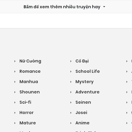
Bấm để xem thêm nhiều truyện hay
Nữ Cường
Cổ Đại
Romance
School Life
Manhua
Mystery
Shounen
Adventure
Sci-fi
Seinen
Horror
Josei
Mature
Anime