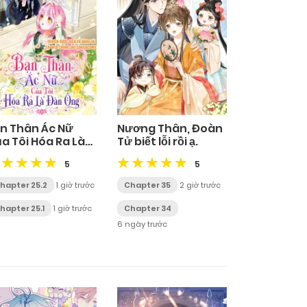
n Thân Ác Nữ
Nương Thân, Đoàn
a Tôi Hóa Ra Là
Tử biết lỗi rồi ạ.
àn Ông
5
5
hapter 25.2
1 giờ trước
Chapter 35
2 giờ trước
hapter 25.1
1 giờ trước
Chapter 34
6 ngày trước