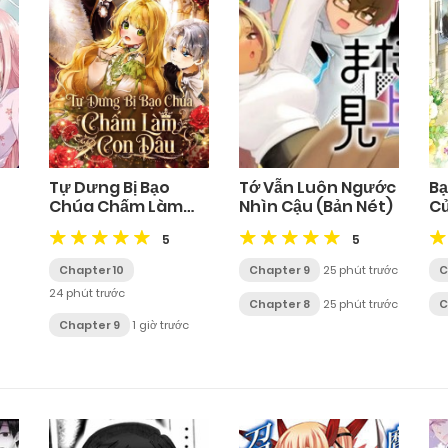
Tự Dưng Bị Bạo
Tớ Vẫn Luôn Ngước
Bạ
Chúa Chấm Làm
Nhìn Cậu (Bản Nét)
Củ
Con Dâu
Đ
5
5
Chapter 10
Chapter 9
25 phút trước
C
24 phút trước
Chapter 8
25 phút trước
C
Chapter 9
1 giờ trước