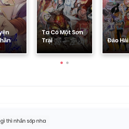
mình xin tên với ạ (cũng lâu lắm rồi, chắc từ hồi mà ch
yện
Ta Có Một Sơn
Thần
Trại
Đảo Hải
về nu9 ngưỡng mộ (yêu thích) nữ minh tinh nên xin vào
nh cảm với nu9, minh tinh thích na9 và được ghép đôi 
a sốp, admin cũ còn làm nữa k a
g còn á sốp, nhưng giờ admin vẫn hỗ trợ nè
gì thì nhắn sốp nha