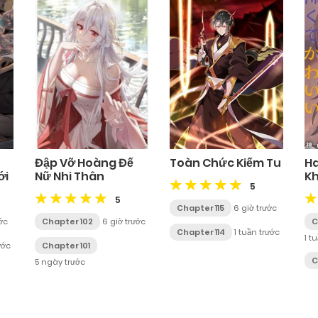
Đập Vỡ Hoàng Đế
Toàn Chức Kiếm Tu
H
ới
Nữ Nhi Thân
Kh
5
M
5
Chapter 115
6 giờ trước
ớc
Chapter 102
6 giờ trước
C
Chapter 114
1 tuần trước
1 t
ước
Chapter 101
C
5 ngày trước