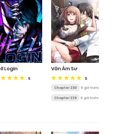
ll Login
Văn Âm Sư
5
5
Chapter 230
6 giờ trước
Chapter 229
6 giờ trước