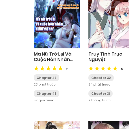
Ma Nữ Trở Lại Và
Truy Tinh Trục
Cuộc Hôn Nhân
Nguyệt
Định Mệnh
5
5
Chapter 47
Chapter 32
23 phút trước
24 phút trước
Chapter 46
Chapter 31
5 ngày trước
2 tháng trước