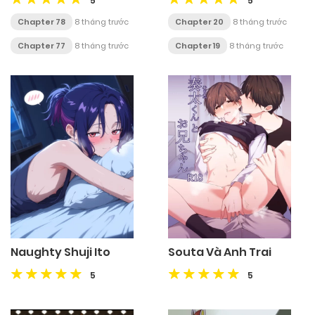
5
5
Chapter 78
8 tháng trước
Chapter 20
8 tháng trước
Chapter 77
8 tháng trước
Chapter 19
8 tháng trước
Naughty Shuji Ito
Souta Và Anh Trai
5
5