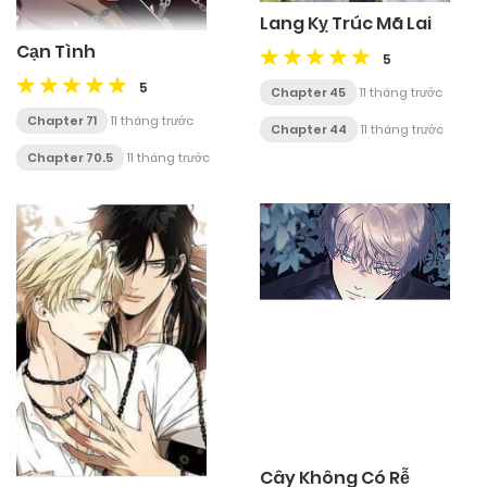
Lang Kỵ Trúc Mã Lai
Cạn Tình
5
5
Chapter 45
11 tháng trước
Chapter 71
11 tháng trước
Chapter 44
11 tháng trước
Chapter 70.5
11 tháng trước
Cây Không Có Rễ