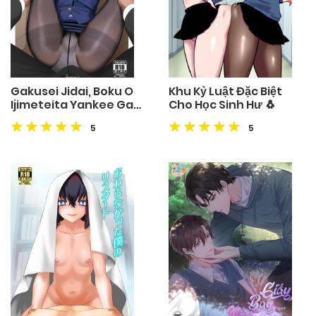
Gakusei Jidai, Boku O
Khu Kỷ Luật Đặc Biệt
Ijimeteita Yankee Ga
Cho Học Sinh Hư 🐧
Buka Toshite
5
5
Haittekita Ken