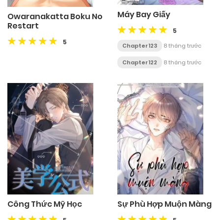
Máy Bay Giấy
Owaranakatta Boku No
Restart
5
5
Chapter 123
8 tháng trước
Chapter 122
8 tháng trước
Công Thức Mỹ Học
Sự Phù Hợp Muộn Màng