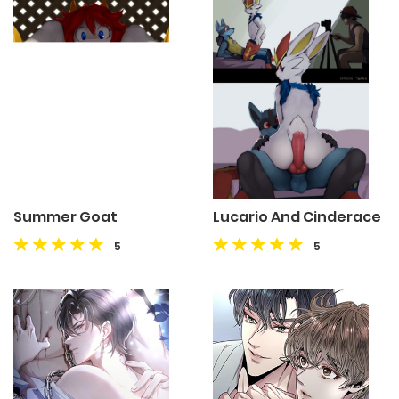
Summer Goat
Lucario And Cinderace
5
5