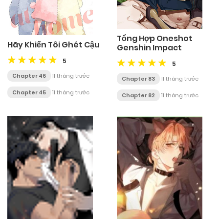
Tổng Hợp Oneshot
Hãy Khiến Tôi Ghét Cậu
Genshin Impact
5
5
Chapter 46
11 tháng trước
Chapter 83
11 tháng trước
Chapter 45
11 tháng trước
Chapter 82
11 tháng trước