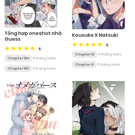
Tổng hợp oneshot nhà
Kousuke X Natsuki
Guess
5
5
Chapter 10
11 tháng trước
Chapter 184
11 tháng trước
Chapter 9
11 tháng trước
Chapter 183
11 tháng trước