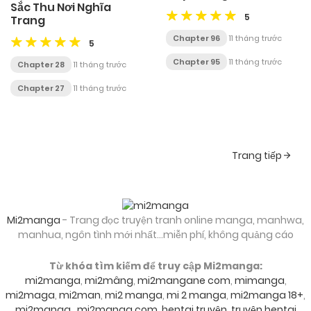
Sắc Thu Nơi Nghĩa
5
Trang
Chapter 96
11 tháng trước
5
Chapter 95
11 tháng trước
Chapter 28
11 tháng trước
Chapter 27
11 tháng trước
Posts
Trang tiếp
navigation
Mi2manga
- Trang đọc truyện tranh online manga, manhwa,
manhua, ngôn tình mới nhất...miễn phí, không quảng cáo
Từ khóa tìm kiếm để truy cập Mi2manga:
mi2manga
,
mi2mâng
,
mi2mangane com
,
mimanga
,
mi2maga
,
mi2man
,
mi2 manga
,
mi 2 manga
,
mi2manga 18+
,
mi2manga
,
mi2manga com
,
hentai truyện
,
truyện hentai