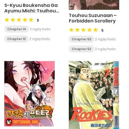
S-Kyuu Boukensha Ga
Ayumu Michi: Tsuihou
Touhou Suzunaan ~
Sareta Shounen Wa
Forbidden Scrollery
5
Shin No Nouryoku 'Buki
Master' De Sekai
Chapter 14
2 ngày trước
5
Saikyou Ni Itaru
Chapter 13
2 ngày trước
Chapter 53
2 ngày trước
Chapter 52
2 ngày trước