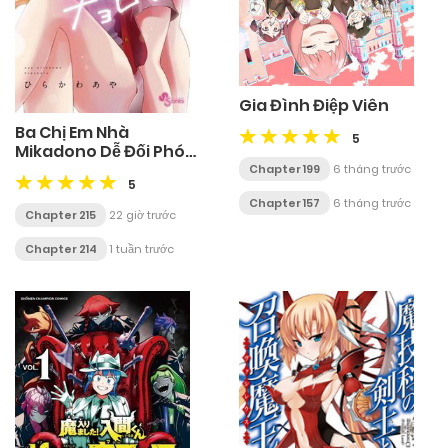
Gia Đình Điệp Viên
Ba Chị Em Nhà
5
Mikadono Dễ Đối Phó
Thật Đấy
Chapter 199
6 tháng trước
5
Chapter 157
6 tháng trước
Chapter 215
22 giờ trước
Chapter 214
1 tuần trước