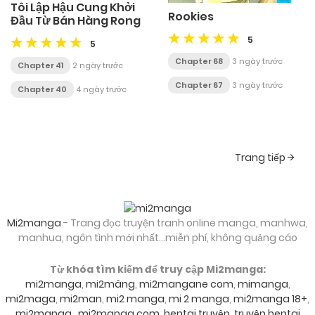
Tôi Lập Hậu Cung Khởi
Rookies
Đầu Từ Bán Hàng Rong
5
5
Chapter 68
3 ngày trước
Chapter 41
2 ngày trước
Chapter 67
3 ngày trước
Chapter 40
4 ngày trước
Posts
Trang tiếp
navigation
Mi2manga
- Trang đọc truyện tranh online manga, manhwa,
manhua, ngôn tình mới nhất...miễn phí, không quảng cáo
Từ khóa tìm kiếm để truy cập Mi2manga:
mi2manga
,
mi2mâng
,
mi2mangane com
,
mimanga
,
mi2maga
,
mi2man
,
mi2 manga
,
mi 2 manga
,
mi2manga 18+
,
mi2manga
,
mi2manga com
,
hentai truyện
,
truyện hentai