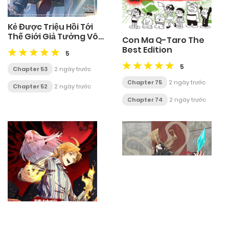
Kẻ Được Triệu Hồi Tới
Thế Giới Giả Tưởng Vô
Con Ma Q-Taro The
Số Lần!!
Best Edition
5
5
Chapter 53
2 ngày trước
Chapter 75
2 ngày trước
Chapter 52
2 ngày trước
Chapter 74
2 ngày trước