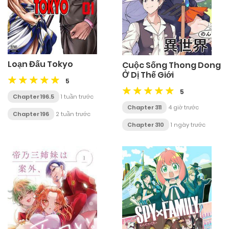
Loạn Đấu Tokyo
Cuộc Sống Thong Dong
Ở Dị Thế Giới
5
5
Chapter 196.5
1 tuần trước
Chapter 311
4 giờ trước
Chapter 196
2 tuần trước
Chapter 310
1 ngày trước