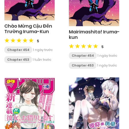
Chào Mừng Cậu Đến
Trường Iruma-Kun
Mairimashita! Iruma-
kun
5
5
Chapter 454
1 ngày trước
Chapter 454
1 ngày trước
Chapter 453
1 tuần trước
Chapter 453
1 ngày trước