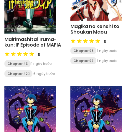
Magika no Kenshi to
Shoukan Maou
Mairimashita! Iruma-
5
kun: IF Episode of MAFIA
Chapter 93
1 ngày trước
5
Chapter 92
1 ngày trước
Chapter 43
1 ngày trước
Chapter 42.1
6 ngày trước