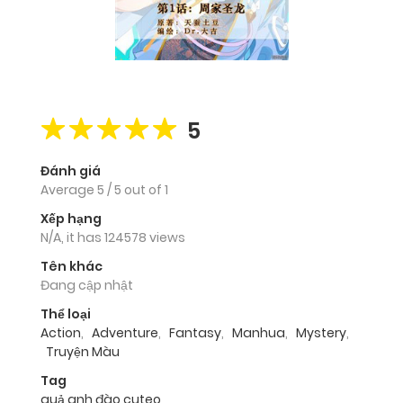
5
Đánh giá
Average
5
/
5
out of
1
Xếp hạng
N/A, it has 124578 views
Tên khác
Đang cập nhật
Thể loại
Action
,
Adventure
,
Fantasy
,
Manhua
,
Mystery
,
Truyện Màu
Tag
quả anh đào cuteo