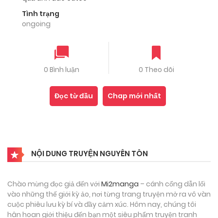
Tình trạng
ongoing
0 Bình luận
0 Theo dõi
Đọc từ đầu
Chap mới nhất
NỘI DUNG TRUYỆN NGUYÊN TÔN
Chào mừng đọc giả đến với
Mi2manga
– cánh cổng dẫn lối
vào những thế giới kỳ ảo, nơi từng trang truyện mở ra vô vàn
cuộc phiêu lưu kỳ bí và đầy cảm xúc. Hôm nay, chúng tôi
hân hoan giới thiệu đến bạn một siêu phẩm truyện tranh