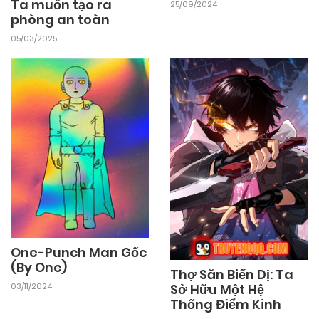
Ta muốn tạo ra
25/09/2024
phòng an toàn
01/08/2026
Chapter 934
05/03/2025
01/08/2026
Chapter 933
01/08/2026
Chapter 932
01/08/2026
Chapter 931
01/08/2026
Chapter 930
One-Punch Man Gốc
(By One)
Thợ Săn Biến Dị: Ta
01/08/2026
Chapter 929
Sở Hữu Một Hệ
03/11/2024
Thống Điểm Kinh