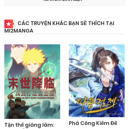
01/08/2026
Chapter 940
CÁC TRUYỆN KHÁC BẠN SẼ THÍCH TẠI
MI2MANGA
01/08/2026
Chapter 939
01/08/2026
Chapter 938
01/08/2026
Chapter 937
01/08/2026
Chapter 936
01/08/2026
Chapter 935
Phá Công Kiếm Đế
Tận thế giáng lâm: