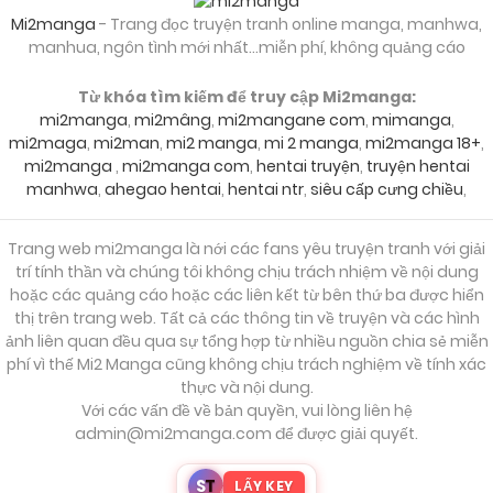
Mi2manga
- Trang đọc truyện tranh online manga, manhwa,
manhua, ngôn tình mới nhất...miễn phí, không quảng cáo
01/08/2026
Chapter 921
Từ khóa tìm kiếm để truy cập Mi2manga:
mi2manga
,
mi2mâng
,
mi2mangane com
,
mimanga
,
01/08/2026
Chapter 920
mi2maga
,
mi2man
,
mi2 manga
,
mi 2 manga
,
mi2manga 18+
,
mi2manga
,
mi2manga com
,
hentai truyện
,
truyện hentai
manhwa
,
ahegao hentai
,
hentai ntr
,
siêu cấp cưng chiều
,
01/08/2026
Chapter 919
Trang web mi2manga là nới các fans yêu truyện tranh với giải
trí tính thần và chúng tôi không chịu trách nhiệm về nội dung
01/08/2026
Chapter 918
hoặc các quảng cáo hoặc các liên kết từ bên thứ ba được hiển
thị trên trang web. Tất cả các thông tin về truyện và các hình
ảnh liên quan đều qua sự tổng hợp từ nhiều nguồn chia sẻ miễn
phí vì thế Mi2 Manga cũng không chịu trách nghiệm về tính xác
01/08/2026
Chapter 917
thực và nội dung.
Với các vấn đề về bản quyền, vui lòng liên hệ
admin@mi2manga.com
để được giải quyết.
01/08/2026
Chapter 916
S
T
LẤY KEY