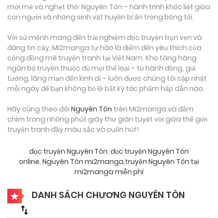
mới mẻ và nghẹt thở: Nguyên Tôn – hành trình khốc liệt giữa
con người và những sinh vật huyền bí ẩn trong bóng tối.
Với sứ mệnh mang đến trải nghiệm đọc truyện trọn vẹn và
đáng tin cậy, Mi2manga tự hào là điểm đến yêu thích của
cộng đồng mê truyện tranh tại Việt Nam. Kho tàng hàng
ngàn bộ truyện thuộc đủ mọi thể loại – từ hành động, giả
tưởng, lãng mạn đến kinh dị – luôn được chúng tôi cập nhật
mỗi ngày để bạn không bỏ lỡ bất kỳ tác phẩm hấp dẫn nào.
Hãy cùng theo dõi
Nguyên Tôn
trên Mi2manga và đắm
chìm trong những phút giây thư giãn tuyệt vời giữa thế giới
truyện tranh đầy màu sắc và cuốn hút!
đọc truyện Nguyên Tôn
,
đọc truyện Nguyên Tôn
online
,
Nguyên Tôn mi2manga
,
truyện Nguyên Tôn tại
mi2manga miễn phí
DANH SÁCH CHƯƠNG NGUYÊN TÔN