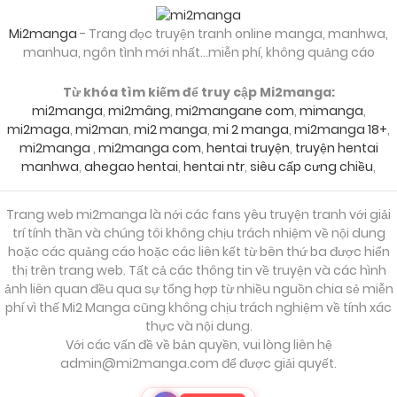
Chapter 1243
Mi2manga
- Trang đọc truyện tranh online manga, manhwa,
manhua, ngôn tình mới nhất...miễn phí, không quảng cáo
02/12/2025
Chapter 1242
Từ khóa tìm kiếm để truy cập Mi2manga:
mi2manga
,
mi2mâng
,
mi2mangane com
,
mimanga
,
02/12/2025
Chapter 1241
mi2maga
,
mi2man
,
mi2 manga
,
mi 2 manga
,
mi2manga 18+
,
mi2manga
,
mi2manga com
,
hentai truyện
,
truyện hentai
manhwa
,
ahegao hentai
,
hentai ntr
,
siêu cấp cưng chiều
,
02/12/2025
Chapter 1240
Trang web mi2manga là nới các fans yêu truyện tranh với giải
trí tính thần và chúng tôi không chịu trách nhiệm về nội dung
02/12/2025
Chapter 1239
hoặc các quảng cáo hoặc các liên kết từ bên thứ ba được hiển
thị trên trang web. Tất cả các thông tin về truyện và các hình
ảnh liên quan đều qua sự tổng hợp từ nhiều nguồn chia sẻ miễn
phí vì thế Mi2 Manga cũng không chịu trách nghiệm về tính xác
02/12/2025
Chapter 1238
thực và nội dung.
Với các vấn đề về bản quyền, vui lòng liên hệ
admin@mi2manga.com
để được giải quyết.
02/12/2025
Chapter 1237