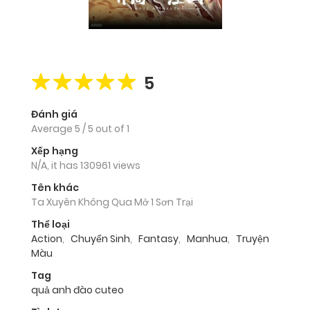
5
Đánh giá
Average
5
/
5
out of
1
Xếp hạng
N/A, it has 130961 views
Tên khác
Ta Xuyên Không Qua Mở 1 Sơn Trại
Thể loại
Action
,
Chuyển Sinh
,
Fantasy
,
Manhua
,
Truyện
Màu
Tag
quả anh đào cuteo