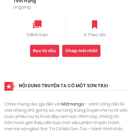
Tình trạng
ongoing
0 Bình luận
0 Theo dõi
Đọc từ đầu
Chap mới nhất
NỘI DUNG TRUYỆN TA CÓ MỘT SƠN TRẠI
Chào mừng đọc giả đến với
Mi2manga
– cánh cổng dẫn lối
vào những thế giới kỳ ảo, nơi từng trang truyện mở ra vô vàn
cuộc phiêu lưu kỳ bí và đầy cảm xúc. Hôm nay, chúng tôi
hân hoan giới thiệu đến bạn một siêu phẩm truyện tranh
mới mẻ và nghẹt thở: Ta Có Một Sơn Trại – hành trình khốc