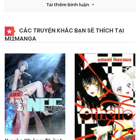
21/12/2025
Tải thêm bình luận
Chapter 1262
21/12/2025
Chapter 1261
CÁC TRUYỆN KHÁC BẠN SẼ THÍCH TẠI
MI2MANGA
19/12/2025
Chapter 1260
20/12/2025
Chapter 1259
16/12/2025
Chapter 1258
17/12/2025
Chapter 1257
12/12/2025
Chapter 1256