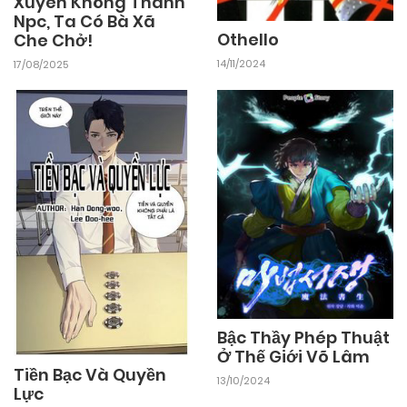
Xuyên Không Thành
Npc, Ta Có Bà Xã
Othello
Che Chở!
15/12/2025
Chapter 1255
14/11/2024
17/08/2025
10/12/2025
Chapter 1254
09/12/2025
Chapter 1253
04/12/2025
Chapter 1252
08/12/2025
Chapter 1251
Bậc Thầy Phép Thuật
Ở Thế Giới Võ Lâm
04/12/2025
Chapter 1250
Tiền Bạc Và Quyền
13/10/2024
Lực