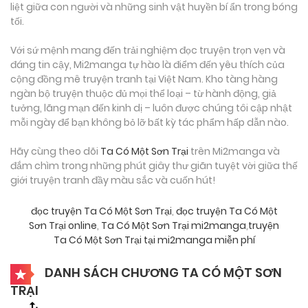
liệt giữa con người và những sinh vật huyền bí ẩn trong bóng
tối.
Với sứ mệnh mang đến trải nghiệm đọc truyện trọn vẹn và
đáng tin cậy, Mi2manga tự hào là điểm đến yêu thích của
cộng đồng mê truyện tranh tại Việt Nam. Kho tàng hàng
ngàn bộ truyện thuộc đủ mọi thể loại – từ hành động, giả
tưởng, lãng mạn đến kinh dị – luôn được chúng tôi cập nhật
mỗi ngày để bạn không bỏ lỡ bất kỳ tác phẩm hấp dẫn nào.
Hãy cùng theo dõi
Ta Có Một Sơn Trại
trên Mi2manga và
đắm chìm trong những phút giây thư giãn tuyệt vời giữa thế
giới truyện tranh đầy màu sắc và cuốn hút!
đọc truyện Ta Có Một Sơn Trại
,
đọc truyện Ta Có Một
Sơn Trại online
,
Ta Có Một Sơn Trại mi2manga
,
truyện
Ta Có Một Sơn Trại tại mi2manga miễn phí
DANH SÁCH CHƯƠNG TA CÓ MỘT SƠN
TRẠI