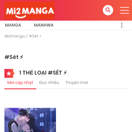
MANGA
MANHWA
Mi2manga
#Sét ⚡
#Sét ⚡
1 THỂ LOẠI #SÉT ⚡
Mới cập nhật
Đọc nhiều
Truyện mới