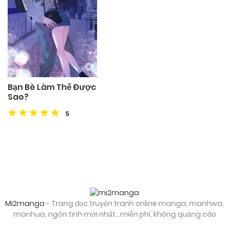
Bạn Bè Làm Thế Được
Sao?
5
Posts
navigation
Mi2manga
- Trang đọc truyện tranh online manga, manhwa,
manhua, ngôn tình mới nhất...miễn phí, không quảng cáo