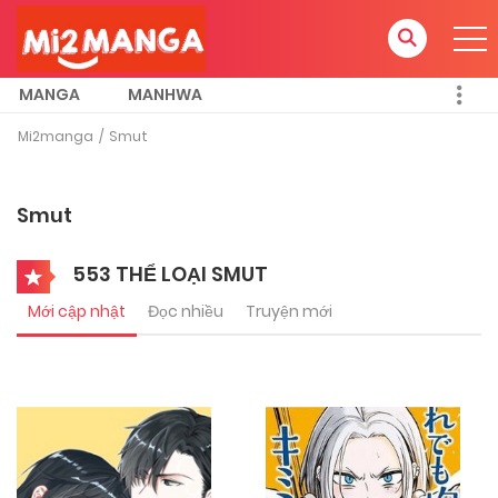
MANGA
MANHWA
Mi2manga
Smut
Smut
553 THỂ LOẠI SMUT
Mới cập nhật
Đọc nhiều
Truyện mới