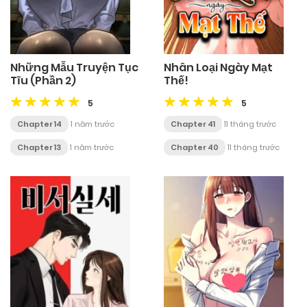
Những Mẫu Truyện Tục
Nhân Loại Ngày Mạt
Tĩu (Phần 2)
Thế!
5
5
Chapter 14
1 năm trước
Chapter 41
11 tháng trước
Chapter 13
1 năm trước
Chapter 40
11 tháng trước