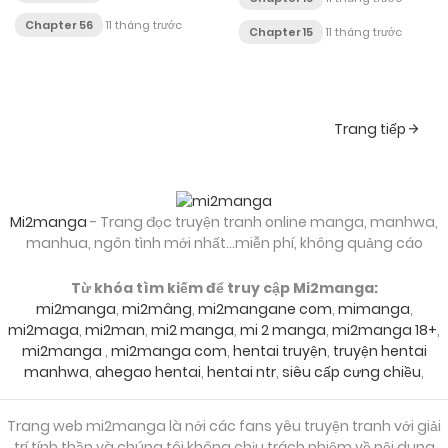
Chapter 56
11 tháng trước
Chapter 15
11 tháng trước
Posts
Trang tiếp
navigation
Mi2manga
- Trang đọc truyện tranh online manga, manhwa,
manhua, ngôn tình mới nhất...miễn phí, không quảng cáo
Từ khóa tìm kiếm để truy cập Mi2manga:
mi2manga
,
mi2mâng
,
mi2mangane com
,
mimanga
,
mi2maga
,
mi2man
,
mi2 manga
,
mi 2 manga
,
mi2manga 18+
,
mi2manga
,
mi2manga com
,
hentai truyện
,
truyện hentai
manhwa
,
ahegao hentai
,
hentai ntr
,
siêu cấp cưng chiều
,
Trang web mi2manga là nới các fans yêu truyện tranh với giải
trí tính thần và chúng tôi không chịu trách nhiệm về nội dung