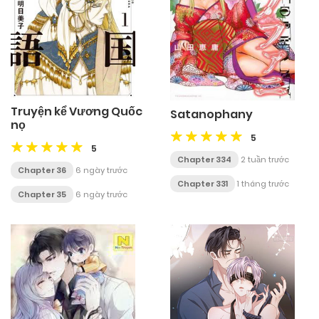
Truyện kể Vương Quốc
Satanophany
nọ
5
5
Chapter 334
2 tuần trước
Chapter 36
6 ngày trước
Chapter 331
1 tháng trước
Chapter 35
6 ngày trước