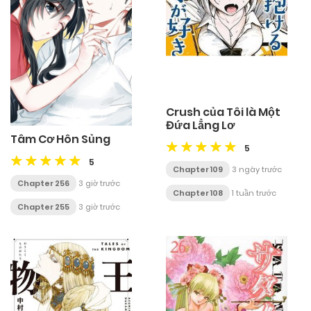
Crush của Tôi là Một
Đứa Lẳng Lơ
Tâm Cơ Hôn Sủng
5
5
Chapter 109
3 ngày trước
Chapter 256
3 giờ trước
Chapter 108
1 tuần trước
Chapter 255
3 giờ trước