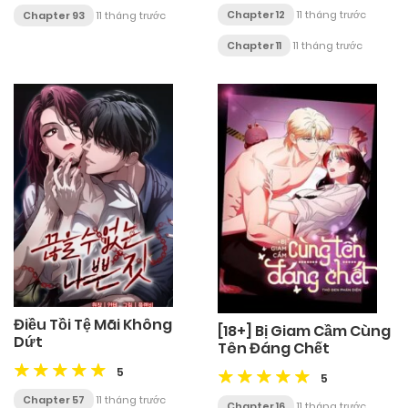
Chapter 12
11 tháng trước
Chapter 93
11 tháng trước
Chapter 11
11 tháng trước
Điều Tồi Tệ Mãi Không
[18+] Bị Giam Cầm Cùng
Dứt
Tên Đáng Chết
5
5
Chapter 57
11 tháng trước
Chapter 16
11 tháng trước