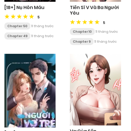
[18+] Nụ Hôn Máu
Tiến Sĩ V Và Ba Người
Yêu
5
5
Chapter 50
11 tháng trước
Chapter 10
11 tháng trước
Chapter 49
11 tháng trước
Chapter 9
11 tháng trước