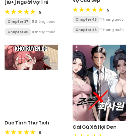
Vợ Của Sếp
[18+] Người Vợ Trẻ
5
5
Chapter 45
11 tháng trước
Chapter 37
11 tháng trước
Chapter 43
11 tháng trước
Chapter 36
11 tháng trước
Dục Tình Thư Tịch
Gái Gú Xã Hội Đen
5