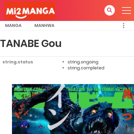
MANGA
MANHWA
TANABE Gou
string.status
string.ongoing
string.completed