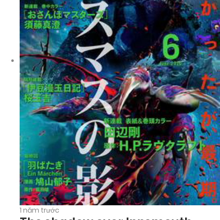
1 năm trước