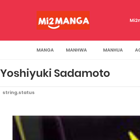
Mi2
MANGA
MANHWA
MANHUA
A
Yoshiyuki Sadamoto
string.status