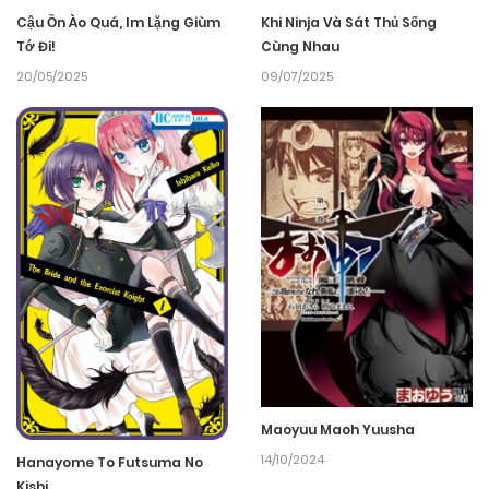
Cậu Ồn Ào Quá, Im Lặng Giùm
Khi Ninja Và Sát Thủ Sống
Tớ Đi!
Cùng Nhau
20/05/2025
09/07/2025
Maoyuu Maoh Yuusha
14/10/2024
Hanayome To Futsuma No
Kishi