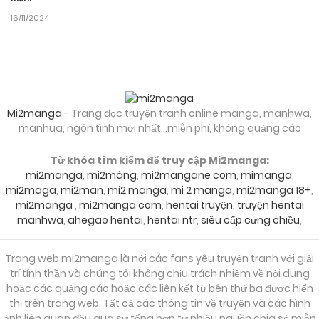
16/11/2024
Mi2manga
- Trang đọc truyện tranh online manga, manhwa,
manhua, ngôn tình mới nhất...miễn phí, không quảng cáo
Từ khóa tìm kiếm để truy cập Mi2manga:
mi2manga
,
mi2mâng
,
mi2mangane com
,
mimanga
,
mi2maga
,
mi2man
,
mi2 manga
,
mi 2 manga
,
mi2manga 18+
,
mi2manga
,
mi2manga com
,
hentai truyện
,
truyện hentai
manhwa
,
ahegao hentai
,
hentai ntr
,
siêu cấp cưng chiều
,
Trang web mi2manga là nới các fans yêu truyện tranh với giải
trí tính thần và chúng tôi không chịu trách nhiệm về nội dung
hoặc các quảng cáo hoặc các liên kết từ bên thứ ba được hiển
thị trên trang web. Tất cả các thông tin về truyện và các hình
ảnh liên quan đều qua sự tổng hợp từ nhiều nguồn chia sẻ miễn