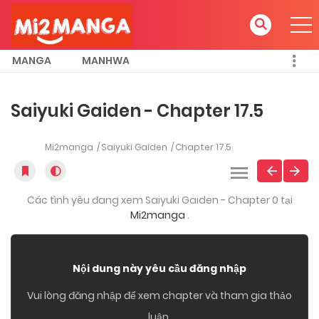
MANGA
MANHWA
Saiyuki Gaiden - Chapter 17.5
Mi2manga
Saiyuki Gaiden
Chapter 17.5
Các tình yêu đang xem Saiyuki Gaiden - Chapter 0 tại
Mi2manga
.
Nội dung này yêu cầu đăng nhập
Vui lòng đăng nhập để xem chapter và tham gia thảo
luận.