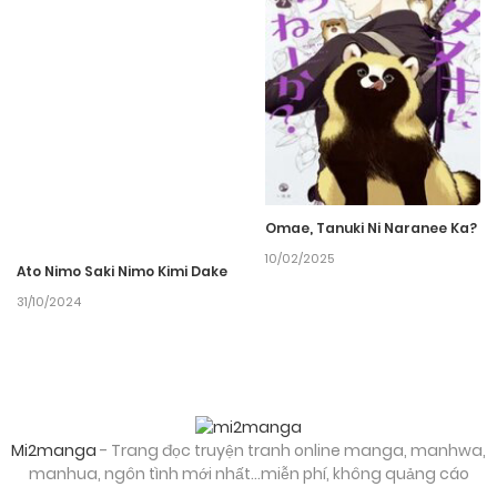
Omae, Tanuki Ni Naranee Ka?
10/02/2025
Ato Nimo Saki Nimo Kimi Dake
31/10/2024
Mi2manga
- Trang đọc truyện tranh online manga, manhwa,
manhua, ngôn tình mới nhất...miễn phí, không quảng cáo