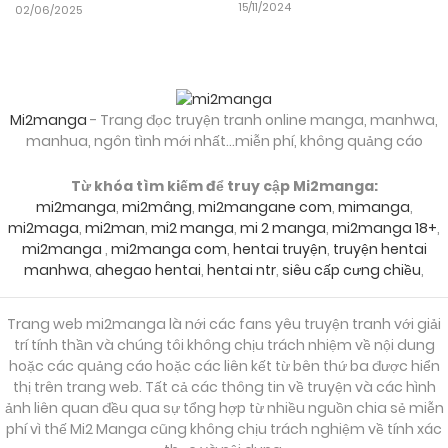
15/11/2024
02/06/2025
05/11/2024
Chapter 24
05/11/2024
Chapter 23
Mi2manga
- Trang đọc truyện tranh online manga, manhwa,
manhua, ngôn tình mới nhất...miễn phí, không quảng cáo
Từ khóa tìm kiếm để truy cập Mi2manga:
05/11/2024
Chapter 22
mi2manga
,
mi2mâng
,
mi2mangane com
,
mimanga
,
mi2maga
,
mi2man
,
mi2 manga
,
mi 2 manga
,
mi2manga 18+
,
mi2manga
,
mi2manga com
,
hentai truyện
,
truyện hentai
05/11/2024
Chapter 21
manhwa
,
ahegao hentai
,
hentai ntr
,
siêu cấp cưng chiều
,
Trang web mi2manga là nới các fans yêu truyện tranh với giải
05/11/2024
Chapter 20
trí tính thần và chúng tôi không chịu trách nhiệm về nội dung
hoặc các quảng cáo hoặc các liên kết từ bên thứ ba được hiển
thị trên trang web. Tất cả các thông tin về truyện và các hình
05/11/2024
Chapter 19
ảnh liên quan đều qua sự tổng hợp từ nhiều nguồn chia sẻ miễn
phí vì thế Mi2 Manga cũng không chịu trách nghiệm về tính xác