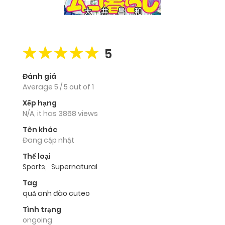
5
Đánh giá
Average
5
/
5
out of
1
Xếp hạng
N/A, it has 3868 views
Tên khác
Đang cập nhật
Thể loại
Sports
,
Supernatural
Tag
quả anh đào cuteo
Tình trạng
ongoing