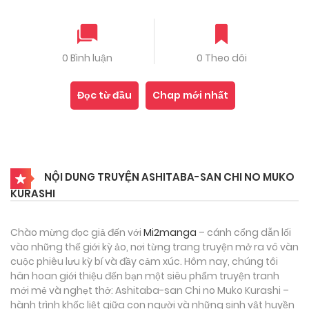
0 Bình luận
0 Theo dõi
Đọc từ đầu
Chap mới nhất
NỘI DUNG TRUYỆN ASHITABA-SAN CHI NO MUKO
KURASHI
Chào mừng đọc giả đến với
Mi2manga
– cánh cổng dẫn lối
vào những thế giới kỳ ảo, nơi từng trang truyện mở ra vô vàn
cuộc phiêu lưu kỳ bí và đầy cảm xúc. Hôm nay, chúng tôi
hân hoan giới thiệu đến bạn một siêu phẩm truyện tranh
mới mẻ và nghẹt thở: Ashitaba-san Chi no Muko Kurashi –
hành trình khốc liệt giữa con người và những sinh vật huyền