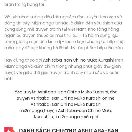
bí ẩn trong bóng tối.
Với sứ mệnh mang đến trải nghiệm đọc truyện trọn vẹn và
đáng tin cậy, Mi2manga tự hào là điểm đến yêu thích của
cộng đồng mê truyện tranh tại Việt Nam. Kho tàng hàng
ngàn bộ truyện thuộc đủ mọi thể loại – từ hành động, giả
tưởng, lãng mạn đến kinh dị – luôn được chúng tôi cập nhật
mỗi ngày để bạn không bỏ lỡ bất kỳ tác phẩm hấp dẫn nào.
Hãy cùng theo dõi
Ashitaba-san Chi no Muko Kurashi
trên
Mi2manga và đắm chìm trong những phút giây thư giãn
tuyệt vời giữa thế giới truyện tranh đầy màu sắc và cuốn
hút!
đọc truyện Ashitaba-san Chi no Muko Kurashi
,
đọc
truyện Ashitaba-san Chi no Muko Kurashi online
,
Ashitaba-san Chi no Muko Kurashi
mi2manga
,
truyện Ashitaba-san Chi no Muko
Kurashi tại mi2manga miễn phí
DANH SÁCH CHƯƠNG ASHITABA-SAN