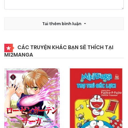
05/11/2024
Chapter 43
Tải thêm bình luận
05/11/2024
Chapter 42
CÁC TRUYỆN KHÁC BẠN SẼ THÍCH TẠI
MI2MANGA
05/11/2024
Chapter 41
05/11/2024
Chapter 40
05/11/2024
Chapter 39
05/11/2024
Chapter 38