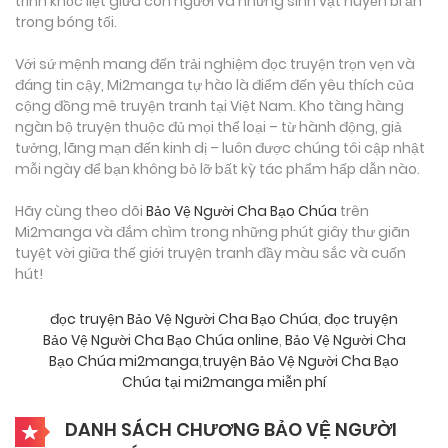
trình khốc liệt giữa con người và những sinh vật huyền bí ẩn
trong bóng tối.
Với sứ mệnh mang đến trải nghiệm đọc truyện trọn vẹn và
đáng tin cậy, Mi2manga tự hào là điểm đến yêu thích của
cộng đồng mê truyện tranh tại Việt Nam. Kho tàng hàng
ngàn bộ truyện thuộc đủ mọi thể loại – từ hành động, giả
tưởng, lãng mạn đến kinh dị – luôn được chúng tôi cập nhật
mỗi ngày để bạn không bỏ lỡ bất kỳ tác phẩm hấp dẫn nào.
Hãy cùng theo dõi
Bảo Vệ Người Cha Bạo Chúa
trên
Mi2manga và đắm chìm trong những phút giây thư giãn
tuyệt vời giữa thế giới truyện tranh đầy màu sắc và cuốn
hút!
đọc truyện Bảo Vệ Người Cha Bạo Chúa
,
đọc truyện
Bảo Vệ Người Cha Bạo Chúa online
,
Bảo Vệ Người Cha
Bạo Chúa mi2manga
,
truyện Bảo Vệ Người Cha Bạo
Chúa tại mi2manga miễn phí
DANH SÁCH CHƯƠNG BẢO VỆ NGƯỜI