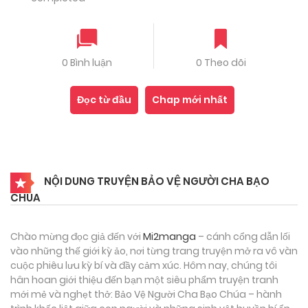
0 Bình luận
0 Theo dõi
Đọc từ đầu
Chap mới nhất
NỘI DUNG TRUYỆN BẢO VỆ NGƯỜI CHA BẠO
CHÚA
Chào mừng đọc giả đến với
Mi2manga
– cánh cổng dẫn lối
vào những thế giới kỳ ảo, nơi từng trang truyện mở ra vô vàn
cuộc phiêu lưu kỳ bí và đầy cảm xúc. Hôm nay, chúng tôi
hân hoan giới thiệu đến bạn một siêu phẩm truyện tranh
mới mẻ và nghẹt thở: Bảo Vệ Người Cha Bạo Chúa – hành