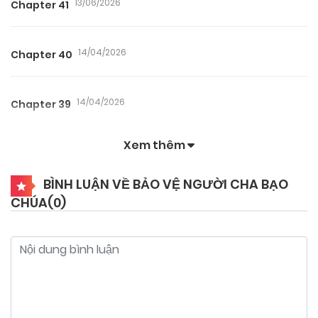
13/06/2026
Chapter 41
14/04/2026
Chapter 40
14/04/2026
Chapter 39
Xem thêm
14/04/2026
Chapter 38
BÌNH LUẬN VỀ BẢO VỆ NGƯỜI CHA BẠO
CHÚA(
0
)
14/04/2026
Chapter 37
14/04/2026
Chapter 36
14/04/2026
Chapter 35