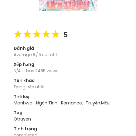
5
Đánh giá
Average
5
/
5
out of
1
Xếp hạng
N/A, it has 2455 views
Tên khác
Đang cập nhật
Thể loại
Manhwa
,
Ngôn Tình
,
Romance
,
Truyện Màu
Tag
Otruyen
Tình trạng
completed