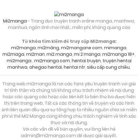
14/04/2026
Chapter 15
Mi2manga
- Trang đọc truyện tranh online manga, manhwa,
manhua, ngôn tình mới nhất...miễn phí, không quảng cáo
14/04/2026
Chapter 14
Từ khóa tìm kiếm để truy cập Mi2manga:
mi2manga
,
mi2mâng
,
mi2mangane com
,
mimanga
,
14/04/2026
Chapter 13
mi2maga
,
mi2man
,
mi2 manga
,
mi 2 manga
,
mi2manga 18+
,
mi2manga
,
mi2manga com
,
hentai truyện
,
truyện hentai
manhwa
,
ahegao hentai
,
hentai ntr
,
siêu cấp cưng chiều
,
14/04/2026
Chapter 12
Trang web mi2manga là nới các fans yêu truyện tranh với giải
trí tính thần và chúng tôi không chịu trách nhiệm về nội dung
14/04/2026
hoặc các quảng cáo hoặc các liên kết từ bên thứ ba được hiển
Chapter 11
thị trên trang web. Tất cả các thông tin về truyện và các hình
ảnh liên quan đều qua sự tổng hợp từ nhiều nguồn chia sẻ miễn
phí vì thế Mi2 Manga cũng không chịu trách nghiệm về tính xác
14/04/2026
Chapter 10
thực và nội dung.
Với các vấn đề về bản quyền, vui lòng liên hệ
admin@mi2manga.com
để được giải quyết.