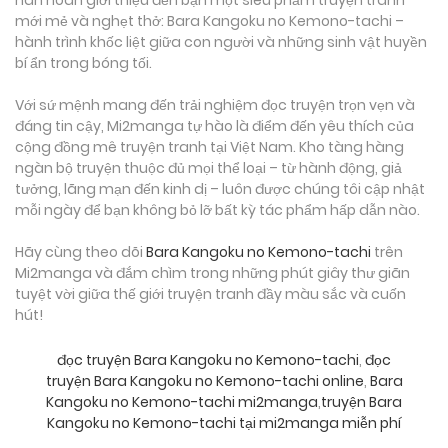
hân hoan giới thiệu đến bạn một siêu phẩm truyện tranh
mới mẻ và nghẹt thở: Bara Kangoku no Kemono-tachi –
hành trình khốc liệt giữa con người và những sinh vật huyền
bí ẩn trong bóng tối.
Với sứ mệnh mang đến trải nghiệm đọc truyện trọn vẹn và
đáng tin cậy, Mi2manga tự hào là điểm đến yêu thích của
cộng đồng mê truyện tranh tại Việt Nam. Kho tàng hàng
ngàn bộ truyện thuộc đủ mọi thể loại – từ hành động, giả
tưởng, lãng mạn đến kinh dị – luôn được chúng tôi cập nhật
mỗi ngày để bạn không bỏ lỡ bất kỳ tác phẩm hấp dẫn nào.
Hãy cùng theo dõi
Bara Kangoku no Kemono-tachi
trên
Mi2manga và đắm chìm trong những phút giây thư giãn
tuyệt vời giữa thế giới truyện tranh đầy màu sắc và cuốn
hút!
đọc truyện Bara Kangoku no Kemono-tachi
,
đọc
truyện Bara Kangoku no Kemono-tachi online
,
Bara
Kangoku no Kemono-tachi mi2manga
,
truyện Bara
Kangoku no Kemono-tachi tại mi2manga miễn phí