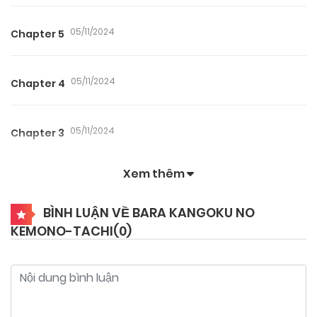
05/11/2024
Chapter 5
05/11/2024
Chapter 4
05/11/2024
Chapter 3
Xem thêm
05/11/2024
Chapter 2
BÌNH LUẬN VỀ BARA KANGOKU NO
KEMONO-TACHI(
0
)
05/11/2024
Chapter 1