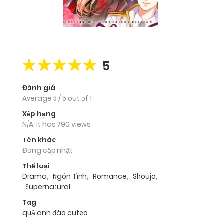
5
Đánh giá
Average
5
/
5
out of
1
Xếp hạng
N/A, it has 790 views
Tên khác
Đang cập nhật
Thể loại
Drama
,
Ngôn Tình
,
Romance
,
Shoujo
,
Supernatural
Tag
quả anh đào cuteo