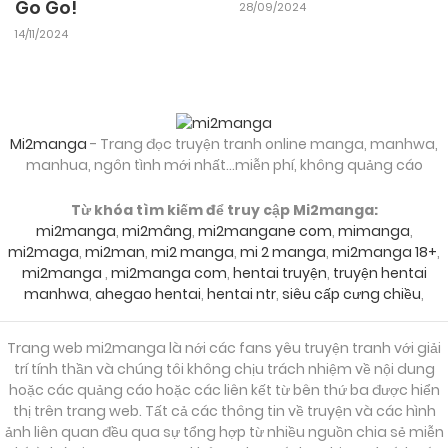
Go Go!
Nhau Rồi
14/11/2024
28/09/2024
Mi2manga
- Trang đọc truyện tranh online manga, manhwa,
manhua, ngôn tình mới nhất...miễn phí, không quảng cáo
Từ khóa tìm kiếm để truy cập Mi2manga:
mi2manga
,
mi2mâng
,
mi2mangane com
,
mimanga
,
mi2maga
,
mi2man
,
mi2 manga
,
mi 2 manga
,
mi2manga 18+
,
mi2manga
,
mi2manga com
,
hentai truyện
,
truyện hentai
manhwa
,
ahegao hentai
,
hentai ntr
,
siêu cấp cưng chiều
,
Trang web mi2manga là nới các fans yêu truyện tranh với giải
trí tính thần và chúng tôi không chịu trách nhiệm về nội dung
hoặc các quảng cáo hoặc các liên kết từ bên thứ ba được hiển
thị trên trang web. Tất cả các thông tin về truyện và các hình
ảnh liên quan đều qua sự tổng hợp từ nhiều nguồn chia sẻ miễn