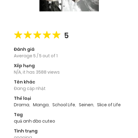
5
Đánh giá
Average
5
/
5
out of
1
Xếp hạng
N/A, it has 3588 views
Tên khác
Đang cập nhật
Thể loại
Drama
,
Manga
,
School Life
,
Seinen
,
Slice of Life
Tag
quả anh đào cuteo
Tình trạng
ongoing