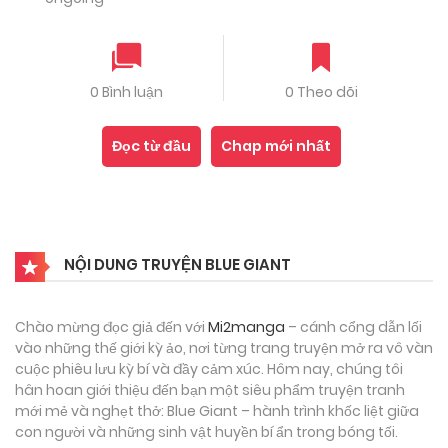
0 Bình luận
0 Theo dõi
Đọc từ đầu
Chap mới nhất
NỘI DUNG TRUYỆN BLUE GIANT
Chào mừng đọc giả đến với
Mi2manga
– cánh cổng dẫn lối
vào những thế giới kỳ ảo, nơi từng trang truyện mở ra vô vàn
cuộc phiêu lưu kỳ bí và đầy cảm xúc. Hôm nay, chúng tôi
hân hoan giới thiệu đến bạn một siêu phẩm truyện tranh
mới mẻ và nghẹt thở: Blue Giant – hành trình khốc liệt giữa
con người và những sinh vật huyền bí ẩn trong bóng tối.