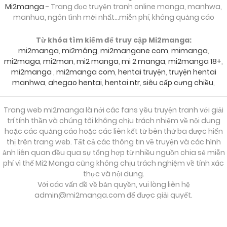
06/01/2025
Chapter 9
Mi2manga
- Trang đọc truyện tranh online manga, manhwa,
manhua, ngôn tình mới nhất...miễn phí, không quảng cáo
06/01/2025
Chapter 8
Từ khóa tìm kiếm để truy cập Mi2manga:
mi2manga
,
mi2mâng
,
mi2mangane com
,
mimanga
,
mi2maga
,
mi2man
,
mi2 manga
,
mi 2 manga
,
mi2manga 18+
,
06/01/2025
mi2manga
,
mi2manga com
,
hentai truyện
,
truyện hentai
Chapter 7
manhwa
,
ahegao hentai
,
hentai ntr
,
siêu cấp cưng chiều
,
06/01/2025
Chapter 6
Trang web mi2manga là nới các fans yêu truyện tranh với giải
trí tính thần và chúng tôi không chịu trách nhiệm về nội dung
hoặc các quảng cáo hoặc các liên kết từ bên thứ ba được hiển
thị trên trang web. Tất cả các thông tin về truyện và các hình
06/01/2025
Chapter 5
ảnh liên quan đều qua sự tổng hợp từ nhiều nguồn chia sẻ miễn
phí vì thế Mi2 Manga cũng không chịu trách nghiệm về tính xác
thực và nội dung.
06/01/2025
Chapter 4
Với các vấn đề về bản quyền, vui lòng liên hệ
admin@mi2manga.com
để được giải quyết.
06/01/2025
Chapter 3
S
T
LẤY KEY