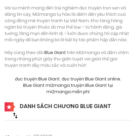
Với sứ mệnh mang đến trải nghiệm đọc truyện trọn vẹn và
đáng tin cậy, Mi2manga tự hào là điểm đến yêu thích của
cộng đồng mê truyện tranh tại Việt Nam. Kho tàng hàng
ngàn bộ truyện thuộc đủ mọi thể loại – từ hành động, giả
tưởng, lãng mạn đến kinh dị – luôn được chúng tôi cập nhật
mỗi ngày để bạn không bỏ lỡ bất kỳ tác phẩm hấp dẫn nào.
Hãy cùng theo dõi
Blue Giant
trên Mi2manga và đắm chìm
trong những phút giây thư giãn tuyệt vời giữa thế giới
truyện tranh đầy màu sắc và cuốn hút!
đọc truyện Blue Giant
,
đọc truyện Blue Giant online
,
Blue Giant mi2manga
,
truyện Blue Giant tại
mi2manga miễn phí
DANH SÁCH CHƯƠNG BLUE GIANT