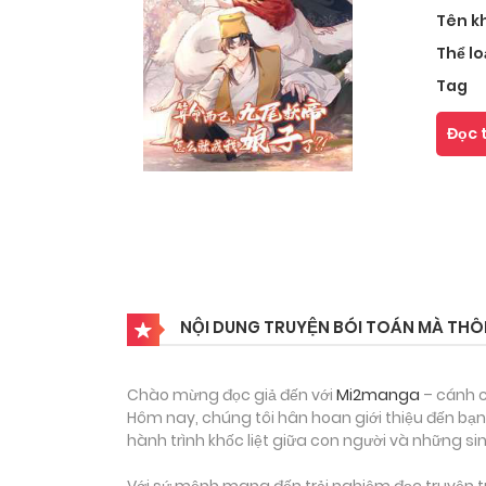
Tên k
Thể lo
Tag
Đọc 
NỘI DUNG TRUYỆN BÓI TOÁN MÀ THÔI
Chào mừng đọc giả đến với
Mi2manga
– cánh c
Hôm nay, chúng tôi hân hoan giới thiệu đến bạ
hành trình khốc liệt giữa con người và những sin
Với sứ mệnh mang đến trải nghiệm đọc truyện tr