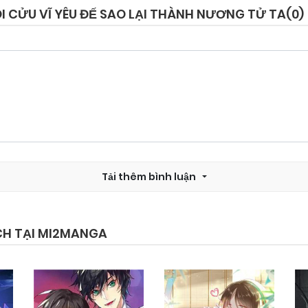
I CỬU VĨ YÊU ĐẾ SAO LẠI THÀNH NƯƠNG TỬ TA(
0
)
Chapter 70
28/08/2025
Chapter 68
03/08/2025
Chapter 66
03/08/2025
Tải thêm bình luận
Chapter 64
03/08/2025
Chapter 62
03/08/2025
CH TẠI MI2MANGA
Chapter 60
03/08/2025