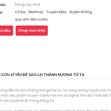
Đang cập nhật
hác
Cổ Đại
,
Manhua
,
Truyện Màu
,
Xuyên Không
ại
quả anh đào cuteo
từ đầu
Chap mới nhất
 CỬU VĨ YÊU ĐẾ SAO LẠI THÀNH NƯƠNG TỬ TA
ổng dẫn lối vào những thế giới kỳ ảo, nơi từng trang truyện mở ra
n một siêu phẩm truyện tranh mới mẻ và nghẹt thở: Bói Toán Mà T
h vật huyền bí ẩn trong bóng tối.
ọn vẹn và đáng tin cậy, Mi2manga tự hào là điểm đến yêu thích 