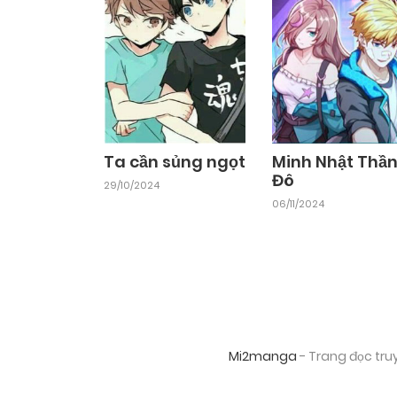
Chapter 59
03/08/2025
Chapter 57
03/08/2025
Chapter 55.1
11/01/2025
Ta cần sủng ngọt
Minh Nhật Thầ
Đô
29/10/2024
Chapter 54
06/11/2024
03/08/2025
Chapter 52
03/08/2025
Chapter 50
03/08/2025
Mi2manga
- Trang đọc tru
Chapter 48
03/08/2025