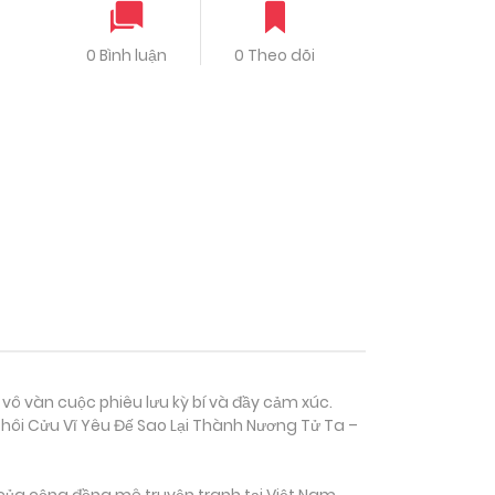
0 Bình luận
0 Theo dõi
 vô vàn cuộc phiêu lưu kỳ bí và đầy cảm xúc.
hôi Cửu Vĩ Yêu Đế Sao Lại Thành Nương Tử Ta –
của cộng đồng mê truyện tranh tại Việt Nam.