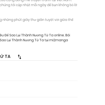
 chúng tôi cập nhật mỗi ngày để bạn không bỏ lỡ
những phút giây thư giãn tuyệt vời giữa thế
Yêu Đế Sao Lại Thành Nương Tử Ta online
,
Bói
ế Sao Lại Thành Nương Tử Ta tại mi2manga
TỬ TA