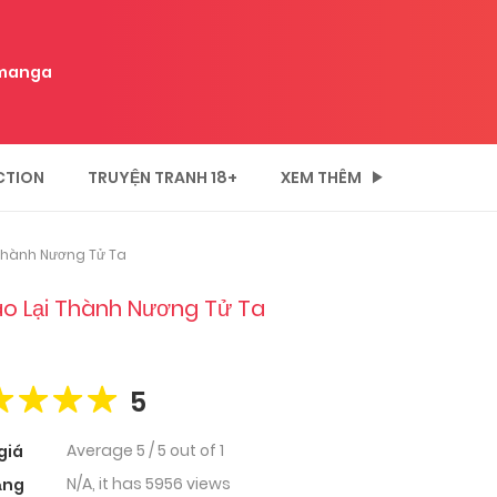
manga
CTION
TRUYỆN TRANH 18+
XEM THÊM
 Thành Nương Tử Ta
ao Lại Thành Nương Tử Ta
5
Average
5
/
5
out of
1
giá
N/A, it has 5956 views
ạng