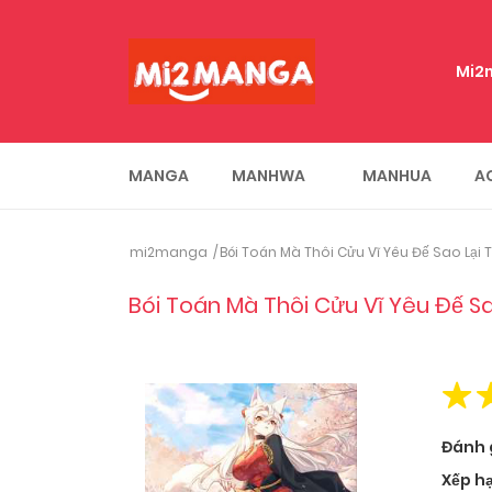
Mi2
MANGA
MANHWA
MANHUA
A
mi2manga
Bói Toán Mà Thôi Cửu Vĩ Yêu Đế Sao Lại
Bói Toán Mà Thôi Cửu Vĩ Yêu Đế S
Đánh 
Xếp h