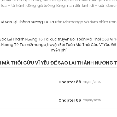
loại – từ hành động, giả tưởng, lãng mạn đến kinh dị – luôn được
 Đế Sao Lại Thành Nương Tử Ta
trên Mi2manga và đắm chìm trong 
 Sao Lại Thành Nương Tử Ta
,
đọc truyện Bói Toán Mà Thôi Cửu Vĩ 
ành Nương Tử Ta mi2manga
,
truyện Bói Toán Mà Thôi Cửu Vĩ Yêu Đ
miễn phí
MÀ THÔI CỬU VĨ YÊU ĐẾ SAO LẠI THÀNH NƯƠNG 
Chapter 88
28/08/2025
Chapter 86
28/08/2025