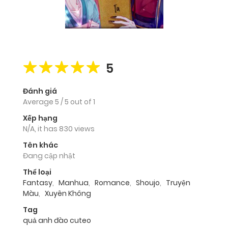
5
Đánh giá
Average
5
/
5
out of
1
Xếp hạng
N/A, it has 830 views
Tên khác
Đang cập nhật
Thể loại
Fantasy
,
Manhua
,
Romance
,
Shoujo
,
Truyện
Màu
,
Xuyên Không
Tag
quả anh đào cuteo