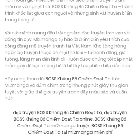
hân hoan giới thiệu đến bạn một siêu phẩm truyện tranh
mới mẻ và nghẹt thở: BOSS Khủng Bố Chiếm Đoạt Ta – hành
trình khốc liệt giữa con người và những sinh vật huyền bí ẩn
trong bóng tối.
Với sứ mệnh mang đến trải nghiệm đọc truyện trọn vẹn và
đáng tin cậy, Mi2manga tự hào là điểm đến yêu thích của
cộng đồng mê truyện tranh tại Việt Nam. Kho tàng hàng
ngàn bộ truyện thuộc đủ mọi thể loại – từ hành động, giả
tưởng, lãng mạn đến kinh dị – luôn được chúng tôi cập nhật
mỗi ngày để bạn không bỏ lỡ bất kỳ tác phẩm hấp dẫn nào.
Hãy cùng theo dõi
BOSS Khủng Bố Chiếm Đoạt Ta
trên
Mi2manga và đắm chìm trong những phút giây thư giãn
tuyệt vời giữa thế giới truyện tranh đầy màu sắc và cuốn
hút!
đọc truyện BOSS Khủng Bố Chiếm Đoạt Ta
,
đọc truyện
BOSS Khủng Bố Chiếm Đoạt Ta online
,
BOSS Khủng Bố
Chiếm Đoạt Ta mi2manga
,
truyện BOSS Khủng Bố
Chiếm Đoạt Ta tại mi2manga miễn phí