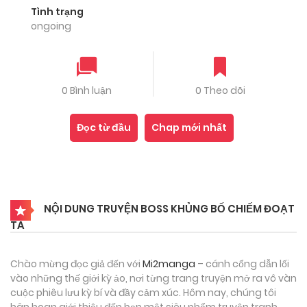
Tình trạng
ongoing
0 Bình luận
0 Theo dõi
Đọc từ đầu
Chap mới nhất
NỘI DUNG TRUYỆN BOSS KHỦNG BỐ CHIẾM ĐOẠT
TA
Chào mừng đọc giả đến với
Mi2manga
– cánh cổng dẫn lối
vào những thế giới kỳ ảo, nơi từng trang truyện mở ra vô vàn
cuộc phiêu lưu kỳ bí và đầy cảm xúc. Hôm nay, chúng tôi