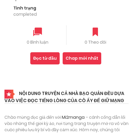
Tình trạng
completed
0 Bình luận
0 Theo dõi
Đọc từ đầu
Chap mới nhất
NỘI DUNG TRUYỆN CẢ NHÀ BẠO QUÂN ĐỀU DỰA
VÀO VIỆC ĐỌC TIẾNG LÒNG CỦA CÔ ẤY ĐỂ GIỮ MẠNG
Chào mừng đọc giả đến với
Mi2manga
– cánh cổng dẫn lối
vào những thế giới kỳ ảo, nơi từng trang truyện mở ra vô vàn
cuộc phiêu lưu kỳ bí và đầy cảm xúc. Hôm nay, chúng tôi