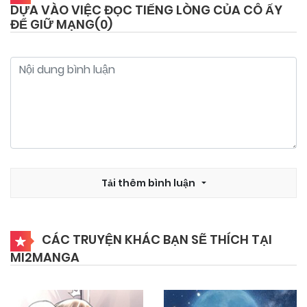
DỰA VÀO VIỆC ĐỌC TIẾNG LÒNG CỦA CÔ ẤY
26/05/2026
Chapter 104
ĐỂ GIỮ MẠNG(
0
)
19/05/2026
Chapter 103
12/05/2026
Chapter 102
05/05/2026
Chapter 101
Tải thêm bình luận
05/05/2026
Chapter 100
CÁC TRUYỆN KHÁC BẠN SẼ THÍCH TẠI
21/04/2026
Chapter 99
MI2MANGA
14/04/2026
Chapter 98