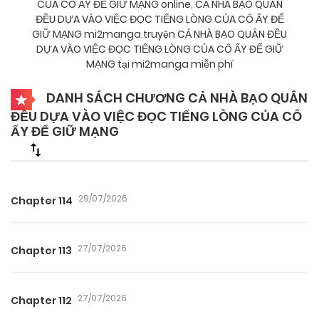
CỦA CÔ ẤY ĐỂ GIỮ MẠNG online
,
CẢ NHÀ BẠO QUÂN
ĐỀU DỰA VÀO VIỆC ĐỌC TIẾNG LÒNG CỦA CÔ ẤY ĐỂ
GIỮ MẠNG mi2manga
,
truyện CẢ NHÀ BẠO QUÂN ĐỀU
DỰA VÀO VIỆC ĐỌC TIẾNG LÒNG CỦA CÔ ẤY ĐỂ GIỮ
MẠNG tại mi2manga miễn phí
DANH SÁCH CHƯƠNG CẢ NHÀ BẠO QUÂN
ĐỀU DỰA VÀO VIỆC ĐỌC TIẾNG LÒNG CỦA CÔ
ẤY ĐỂ GIỮ MẠNG
29/07/2026
Chapter 114
27/07/2026
Chapter 113
27/07/2026
Chapter 112