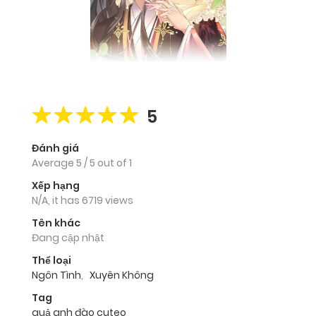
5
Đánh giá
Average
5
/
5
out of
1
Xếp hạng
N/A, it has 6719 views
Tên khác
Đang cập nhật
Thể loại
Ngôn Tình
,
Xuyên Không
Tag
quả anh đào cuteo