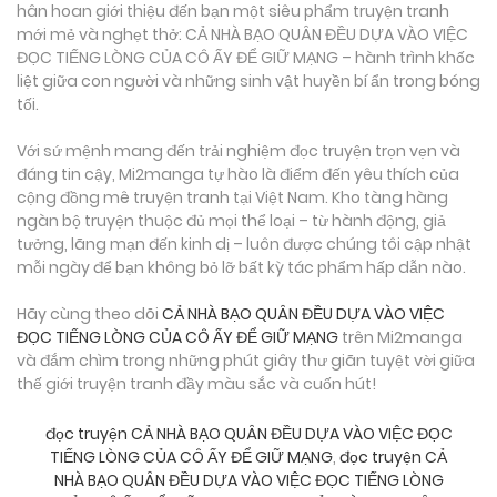
hân hoan giới thiệu đến bạn một siêu phẩm truyện tranh
mới mẻ và nghẹt thở: CẢ NHÀ BẠO QUÂN ĐỀU DỰA VÀO VIỆC
ĐỌC TIẾNG LÒNG CỦA CÔ ẤY ĐỂ GIỮ MẠNG – hành trình khốc
liệt giữa con người và những sinh vật huyền bí ẩn trong bóng
tối.
Với sứ mệnh mang đến trải nghiệm đọc truyện trọn vẹn và
đáng tin cậy, Mi2manga tự hào là điểm đến yêu thích của
cộng đồng mê truyện tranh tại Việt Nam. Kho tàng hàng
ngàn bộ truyện thuộc đủ mọi thể loại – từ hành động, giả
tưởng, lãng mạn đến kinh dị – luôn được chúng tôi cập nhật
mỗi ngày để bạn không bỏ lỡ bất kỳ tác phẩm hấp dẫn nào.
Hãy cùng theo dõi
CẢ NHÀ BẠO QUÂN ĐỀU DỰA VÀO VIỆC
ĐỌC TIẾNG LÒNG CỦA CÔ ẤY ĐỂ GIỮ MẠNG
trên Mi2manga
và đắm chìm trong những phút giây thư giãn tuyệt vời giữa
thế giới truyện tranh đầy màu sắc và cuốn hút!
đọc truyện CẢ NHÀ BẠO QUÂN ĐỀU DỰA VÀO VIỆC ĐỌC
TIẾNG LÒNG CỦA CÔ ẤY ĐỂ GIỮ MẠNG
,
đọc truyện CẢ
NHÀ BẠO QUÂN ĐỀU DỰA VÀO VIỆC ĐỌC TIẾNG LÒNG