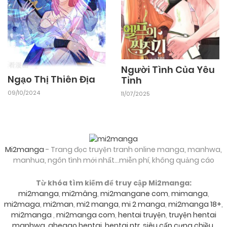
Chapter 85
17/02/2026
Chapter 84
Người Tình Của Yêu
17/02/2026
Chapter 83
Ngạo Thị Thiên Địa
Tinh
09/10/2024
11/07/2025
17/02/2026
Chapter 82
17/02/2026
Chapter 81
Mi2manga
- Trang đọc truyện tranh online manga, manhwa,
manhua, ngôn tình mới nhất...miễn phí, không quảng cáo
17/02/2026
Chapter 80
Từ khóa tìm kiếm để truy cập Mi2manga:
mi2manga
,
mi2mâng
,
mi2mangane com
,
mimanga
,
mi2maga
,
mi2man
,
mi2 manga
,
mi 2 manga
,
mi2manga 18+
,
17/02/2026
Chapter 79
mi2manga
,
mi2manga com
,
hentai truyện
,
truyện hentai
manhwa
,
ahegao hentai
,
hentai ntr
,
siêu cấp cưng chiều
,