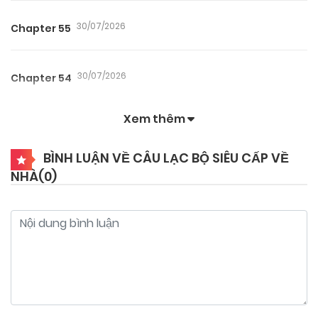
30/07/2026
Chapter 55
30/07/2026
Chapter 54
Xem thêm
30/07/2026
Chapter 53
BÌNH LUẬN VỀ CÂU LẠC BỘ SIÊU CẤP VỀ
NHÀ(
0
)
30/07/2026
Chapter 52
17/02/2026
Chapter 51
17/02/2026
Chapter 50