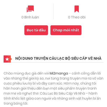
0 Bình luận
0 Theo dõi
Đọc từ đầu
Chap mới nhất
NỘI DUNG TRUYỆN CÂU LẠC BỘ SIÊU CẤP VỀ NHÀ
Chào mừng đọc giả đến với
Mi2manga
– cánh cổng dẫn lối
vào những thế giới kỳ ảo, nơi từng trang truyện mở ra vô vàn
cuộc phiêu lưu kỳ bí và đầy cảm xúc. Hôm nay, chúng tôi
hân hoan giới thiệu đến bạn một siêu phẩm truyện tranh
mới mẻ và nghẹt thở: Câu Lạc Bộ Siêu Cấp Về Nhà – hành
trình khốc liệt giữa con người và những sinh vật huyền bí ẩn
trong bóng tối.