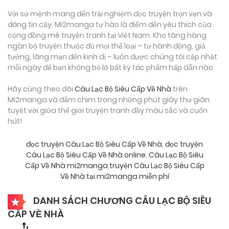
Với sứ mệnh mang đến trải nghiệm đọc truyện trọn vẹn và
đáng tin cậy, Mi2manga tự hào là điểm đến yêu thích của
cộng đồng mê truyện tranh tại Việt Nam. Kho tàng hàng
ngàn bộ truyện thuộc đủ mọi thể loại – từ hành động, giả
tưởng, lãng mạn đến kinh dị – luôn được chúng tôi cập nhật
mỗi ngày để bạn không bỏ lỡ bất kỳ tác phẩm hấp dẫn nào.
Hãy cùng theo dõi
Câu Lạc Bộ Siêu Cấp Về Nhà
trên
Mi2manga và đắm chìm trong những phút giây thư giãn
tuyệt vời giữa thế giới truyện tranh đầy màu sắc và cuốn
hút!
đọc truyện Câu Lạc Bộ Siêu Cấp Về Nhà
,
đọc truyện
Câu Lạc Bộ Siêu Cấp Về Nhà online
,
Câu Lạc Bộ Siêu
Cấp Về Nhà mi2manga
,
truyện Câu Lạc Bộ Siêu Cấp
Về Nhà tại mi2manga miễn phí
DANH SÁCH CHƯƠNG CÂU LẠC BỘ SIÊU
CẤP VỀ NHÀ