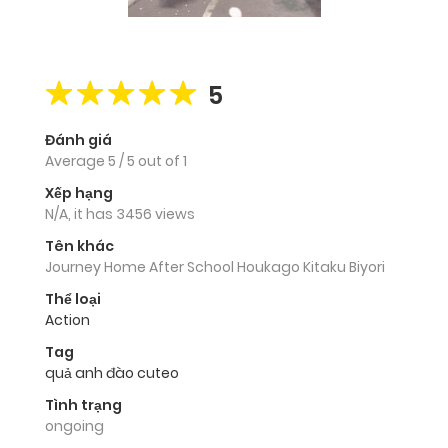
5
Đánh giá
Average
5
/
5
out of
1
Xếp hạng
N/A, it has 3456 views
Tên khác
Journey Home After School Houkago Kitaku Biyori
Thể loại
Action
Tag
quả anh đào cuteo
Tình trạng
ongoing