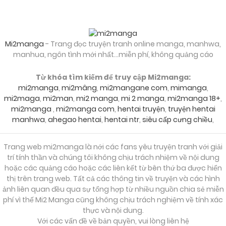
17/02/2026
Chapter 30
Mi2manga
- Trang đọc truyện tranh online manga, manhwa,
manhua, ngôn tình mới nhất...miễn phí, không quảng cáo
17/02/2026
Chapter 29
Từ khóa tìm kiếm để truy cập Mi2manga:
mi2manga
,
mi2mâng
,
mi2mangane com
,
mimanga
,
mi2maga
,
mi2man
,
mi2 manga
,
mi 2 manga
,
mi2manga 18+
,
17/02/2026
Chapter Chuong 28
mi2manga
,
mi2manga com
,
hentai truyện
,
truyện hentai
manhwa
,
ahegao hentai
,
hentai ntr
,
siêu cấp cưng chiều
,
17/02/2026
Chapter Chuong 27
Trang web mi2manga là nới các fans yêu truyện tranh với giải
trí tính thần và chúng tôi không chịu trách nhiệm về nội dung
hoặc các quảng cáo hoặc các liên kết từ bên thứ ba được hiển
17/02/2026
Chapter 26
thị trên trang web. Tất cả các thông tin về truyện và các hình
ảnh liên quan đều qua sự tổng hợp từ nhiều nguồn chia sẻ miễn
phí vì thế Mi2 Manga cũng không chịu trách nghiệm về tính xác
17/02/2026
thực và nội dung.
Chapter 25
Với các vấn đề về bản quyền, vui lòng liên hệ