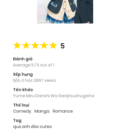
5
Đánh giá
Average
5
/
5
out of
1
Xếp hạng
N/A, it has 2867 views
Tên khác
Yume Miru Danshi Wa Genjitsushugisha
Thể loại
Comedy
,
Manga
,
Romance
Tag
quả anh đào cuteo