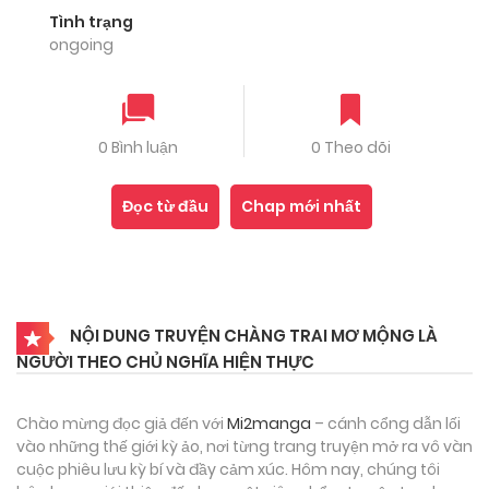
Tình trạng
ongoing
0 Bình luận
0 Theo dõi
Đọc từ đầu
Chap mới nhất
NỘI DUNG TRUYỆN CHÀNG TRAI MƠ MỘNG LÀ
NGƯỜI THEO CHỦ NGHĨA HIỆN THỰC
Chào mừng đọc giả đến với
Mi2manga
– cánh cổng dẫn lối
vào những thế giới kỳ ảo, nơi từng trang truyện mở ra vô vàn
cuộc phiêu lưu kỳ bí và đầy cảm xúc. Hôm nay, chúng tôi