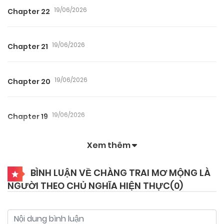
19/06/2026
Chapter 22
19/06/2026
Chapter 21
19/06/2026
Chapter 20
19/06/2026
Chapter 19
Xem thêm
19/06/2026
Chapter 18
BÌNH LUẬN VỀ CHÀNG TRAI MƠ MỘNG LÀ
NGƯỜI THEO CHỦ NGHĨA HIỆN THỰC(
0
)
19/06/2026
Chapter 17
19/06/2026
Chapter 16.2