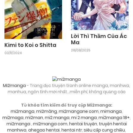
19/06/2026
Chapter 2.2
19/06/2026
Lời Thì Thầm Của Ác
Chapter 2.1
Ma
Kimi to Koi o Shitta
28/08/2025
03/11/2024
19/06/2026
Chapter 1.2
19/06/2026
Chapter 1.1
Mi2manga
- Trang đọc truyện tranh online manga, manhwa,
manhua, ngôn tình mới nhất...miễn phí, không quảng cáo
Từ khóa tìm kiếm để truy cập Mi2manga:
mi2manga
,
mi2mâng
,
mi2mangane com
,
mimanga
,
mi2maga
,
mi2man
,
mi2 manga
,
mi 2 manga
,
mi2manga 18+
,
mi2manga
,
mi2manga com
,
hentai truyện
,
truyện hentai
manhwa
,
ahegao hentai
,
hentai ntr
,
siêu cấp cưng chiều
,