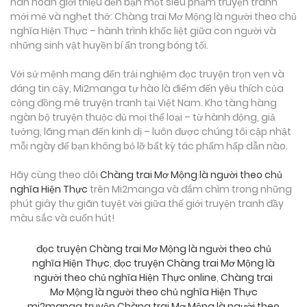
hân hoan giới thiệu đến bạn một siêu phẩm truyện tranh
mới mẻ và nghẹt thở: Chàng trai Mơ Mộng là người theo chủ
nghĩa Hiện Thực – hành trình khốc liệt giữa con người và
những sinh vật huyền bí ẩn trong bóng tối.
Với sứ mệnh mang đến trải nghiệm đọc truyện trọn vẹn và
đáng tin cậy, Mi2manga tự hào là điểm đến yêu thích của
cộng đồng mê truyện tranh tại Việt Nam. Kho tàng hàng
ngàn bộ truyện thuộc đủ mọi thể loại – từ hành động, giả
tưởng, lãng mạn đến kinh dị – luôn được chúng tôi cập nhật
mỗi ngày để bạn không bỏ lỡ bất kỳ tác phẩm hấp dẫn nào.
Hãy cùng theo dõi
Chàng trai Mơ Mộng là người theo chủ
nghĩa Hiện Thực
trên Mi2manga và đắm chìm trong những
phút giây thư giãn tuyệt vời giữa thế giới truyện tranh đầy
màu sắc và cuốn hút!
đọc truyện Chàng trai Mơ Mộng là người theo chủ
nghĩa Hiện Thực
,
đọc truyện Chàng trai Mơ Mộng là
người theo chủ nghĩa Hiện Thực online
,
Chàng trai
Mơ Mộng là người theo chủ nghĩa Hiện Thực
mi2manga
,
truyện Chàng trai Mơ Mộng là người theo