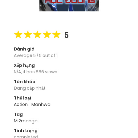
5
Đánh giá
Average
5
/
5
out of
1
Xếp hạng
N/A, it has 886 views
Tên khác
Đang cập nhật
Thể loại
Action
,
Manhwa
Tag
Mi2manga
Tình trạng
completed