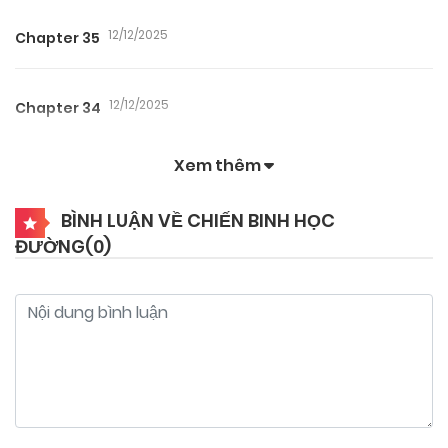
12/12/2025
Chapter 35
12/12/2025
Chapter 34
Xem thêm
12/12/2025
Chapter 33
BÌNH LUẬN VỀ CHIẾN BINH HỌC
ĐƯỜNG(
0
)
12/12/2025
Chapter 32
12/12/2025
Chapter 31
12/12/2025
Chapter 30