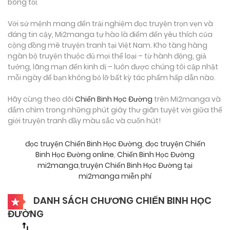
bóng tối.
Với sứ mệnh mang đến trải nghiệm đọc truyện trọn vẹn và
đáng tin cậy, Mi2manga tự hào là điểm đến yêu thích của
cộng đồng mê truyện tranh tại Việt Nam. Kho tàng hàng
ngàn bộ truyện thuộc đủ mọi thể loại – từ hành động, giả
tưởng, lãng mạn đến kinh dị – luôn được chúng tôi cập nhật
mỗi ngày để bạn không bỏ lỡ bất kỳ tác phẩm hấp dẫn nào.
Hãy cùng theo dõi
Chiến Binh Học Đường
trên Mi2manga và
đắm chìm trong những phút giây thư giãn tuyệt vời giữa thế
giới truyện tranh đầy màu sắc và cuốn hút!
đọc truyện Chiến Binh Học Đường
,
đọc truyện Chiến
Binh Học Đường online
,
Chiến Binh Học Đường
mi2manga
,
truyện Chiến Binh Học Đường tại
mi2manga miễn phí
DANH SÁCH CHƯƠNG CHIẾN BINH HỌC
ĐƯỜNG