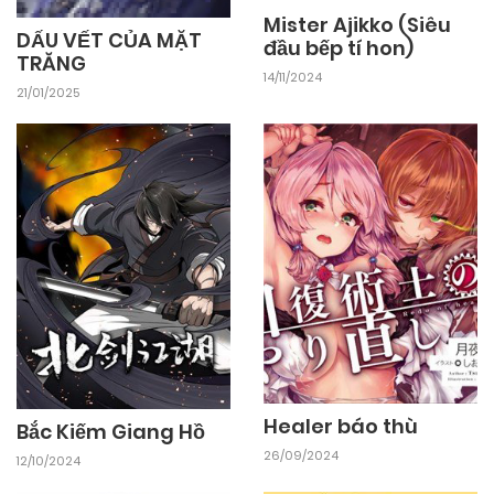
Mister Ajikko (Siêu
DẤU VẾT CỦA MẶT
đầu bếp tí hon)
12/12/2025
Chapter 22
TRĂNG
14/11/2024
21/01/2025
Healer báo thù
Bắc Kiếm Giang Hồ
26/09/2024
12/10/2024