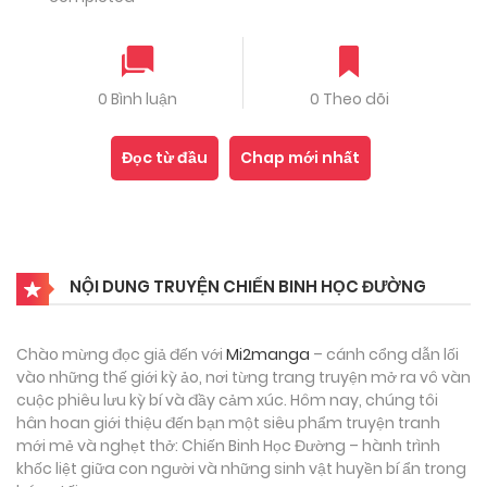
0 Bình luận
0 Theo dõi
Đọc từ đầu
Chap mới nhất
NỘI DUNG TRUYỆN CHIẾN BINH HỌC ĐƯỜNG
Chào mừng đọc giả đến với
Mi2manga
– cánh cổng dẫn lối
vào những thế giới kỳ ảo, nơi từng trang truyện mở ra vô vàn
cuộc phiêu lưu kỳ bí và đầy cảm xúc. Hôm nay, chúng tôi
hân hoan giới thiệu đến bạn một siêu phẩm truyện tranh
mới mẻ và nghẹt thở: Chiến Binh Học Đường – hành trình
khốc liệt giữa con người và những sinh vật huyền bí ẩn trong