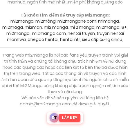
manhua, ngôn tình mới nhất...miễn phí, không quảng cáo
Từ khóa tìm kiếm để truy cập Mi2manga:
mi2manga
,
mi2mâng
,
mi2mangane com
,
mimanga
,
mi2maga
,
mi2man
,
mi2 manga
,
mi 2 manga
,
mi2manga 18+
,
mi2manga
,
mi2manga com
,
hentai truyện
,
truyện hentai
manhwa
,
ahegao hentai
,
hentai ntr
,
siêu cấp cưng chiều
,
Trang web mi2manga là nới các fans yêu truyện tranh với giải
trí tính thần và chúng tôi không chịu trách nhiệm về nội dung
hoặc các quảng cáo hoặc các liên kết từ bên thứ ba được hiển
thị trên trang web. Tất cả các thông tin về truyện và các hình
ảnh liên quan đều qua sự tổng hợp từ nhiều nguồn chia sẻ miễn
phí vì thế Mi2 Manga cũng không chịu trách nghiệm về tính xác
thực và nội dung.
Với các vấn đề về bản quyền, vui lòng liên hệ
admin@mi2manga.com
để được giải quyết.
S
T
LẤY KEY