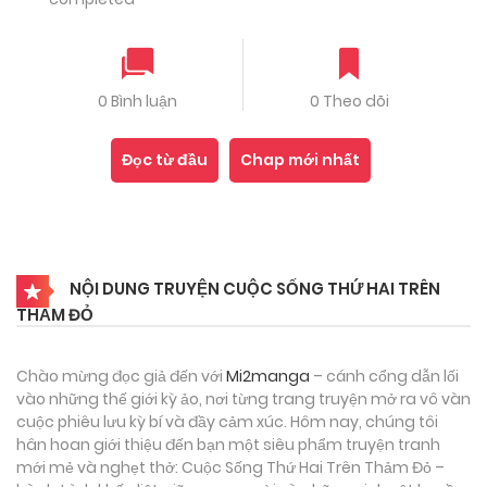
0 Bình luận
0 Theo dõi
Đọc từ đầu
Chap mới nhất
NỘI DUNG TRUYỆN CUỘC SỐNG THỨ HAI TRÊN
THẢM ĐỎ
Chào mừng đọc giả đến với
Mi2manga
– cánh cổng dẫn lối
vào những thế giới kỳ ảo, nơi từng trang truyện mở ra vô vàn
cuộc phiêu lưu kỳ bí và đầy cảm xúc. Hôm nay, chúng tôi
hân hoan giới thiệu đến bạn một siêu phẩm truyện tranh
mới mẻ và nghẹt thở: Cuộc Sống Thứ Hai Trên Thảm Đỏ –