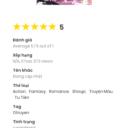
5
Đánh giá
Average
5
/
5
out of
1
Xếp hạng
N/A, it has 373 views
Tên khác
Đang cập nhật
Thể loại
Action
,
Fantasy
,
Romance
,
Shoujo
,
Truyện Màu
,
Tu Tiên
Tag
Otruyen
Tình trạng
completed