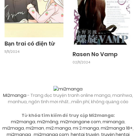
Bạn trai có điện từ
11/11/2024
Rasen No Vamp
02/11/2024
Mi2manga
- Trang đọc truyện tranh online manga, manhwa,
manhua, ngôn tình mới nhất...miễn phí, không quảng cáo
Từ khóa tìm kiếm để truy cập Mi2manga:
mi2manga
,
mi2mâng
,
mi2mangane com
,
mimanga
,
mi2maga
,
mi2man
,
mi2 manga
,
mi 2 manga
,
mi2manga 18+
,
mi2manga
,
mi2manga com
,
hentai truyện
,
truyện hentai