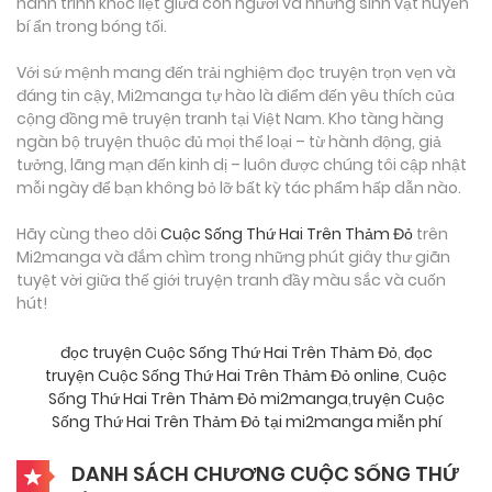
hành trình khốc liệt giữa con người và những sinh vật huyền
bí ẩn trong bóng tối.
Với sứ mệnh mang đến trải nghiệm đọc truyện trọn vẹn và
đáng tin cậy, Mi2manga tự hào là điểm đến yêu thích của
cộng đồng mê truyện tranh tại Việt Nam. Kho tàng hàng
ngàn bộ truyện thuộc đủ mọi thể loại – từ hành động, giả
tưởng, lãng mạn đến kinh dị – luôn được chúng tôi cập nhật
mỗi ngày để bạn không bỏ lỡ bất kỳ tác phẩm hấp dẫn nào.
Hãy cùng theo dõi
Cuộc Sống Thứ Hai Trên Thảm Đỏ
trên
Mi2manga và đắm chìm trong những phút giây thư giãn
tuyệt vời giữa thế giới truyện tranh đầy màu sắc và cuốn
hút!
đọc truyện Cuộc Sống Thứ Hai Trên Thảm Đỏ
,
đọc
truyện Cuộc Sống Thứ Hai Trên Thảm Đỏ online
,
Cuộc
Sống Thứ Hai Trên Thảm Đỏ mi2manga
,
truyện Cuộc
Sống Thứ Hai Trên Thảm Đỏ tại mi2manga miễn phí
DANH SÁCH CHƯƠNG CUỘC SỐNG THỨ