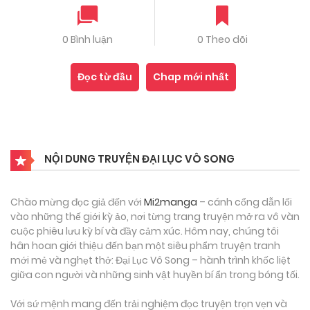
0 Bình luận
0 Theo dõi
Đọc từ đầu
Chap mới nhất
NỘI DUNG TRUYỆN ĐẠI LỤC VÔ SONG
Chào mừng đọc giả đến với
Mi2manga
– cánh cổng dẫn lối
vào những thế giới kỳ ảo, nơi từng trang truyện mở ra vô vàn
cuộc phiêu lưu kỳ bí và đầy cảm xúc. Hôm nay, chúng tôi
hân hoan giới thiệu đến bạn một siêu phẩm truyện tranh
mới mẻ và nghẹt thở: Đại Lục Vô Song – hành trình khốc liệt
giữa con người và những sinh vật huyền bí ẩn trong bóng tối.
Với sứ mệnh mang đến trải nghiệm đọc truyện trọn vẹn và