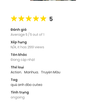
5
Đánh giá
Average
5
/
5
out of
1
Xếp hạng
N/A, it has 2551 views
Tên khác
Đang cập nhật
Thể loại
Action
,
Manhua
,
Truyện Màu
Tag
quả anh đào cuteo
Tình trạng
ongoing