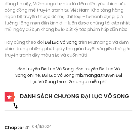
đáng tin cậy, Mi2manga tự hào là điểm đến yêu thích của
cộng đồng mê truyện tranh tại Việt Nam. Kho tàng hàng
ngàn bộ truyện thuộc đủ mọi thể loại – từ hành động, giả
tưởng, lãng mạn đến kinh dị – luôn được chúng tôi cập nhật
mỗi ngày để bạn không bỏ lỡ bất kỳ tác phẩm hấp dẫn nào.
Hãy cùng theo dõi
Đại Lục Vô Song
trên Mi2manga và đắm
chìm trong những phút giây thư giãn tuyệt vời giữa thế giới
truyện tranh đầy màu sắc và cuốn hút!
đọc truyện Đại Lục Vô Song
,
đọc truyện Đại Lục Vô
Song online
,
Đại Lục Vô Song mi2manga
,
truyện Đại
Lục Vô Song tại mi2manga miễn phí
DANH SÁCH CHƯƠNG ĐẠI LỤC VÔ SONG
04/11/2024
Chapter 41