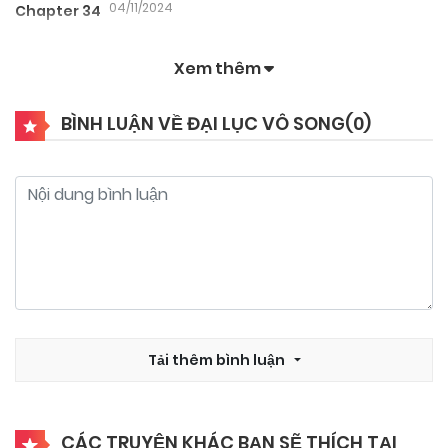
04/11/2024
Chapter 34
Xem thêm
04/11/2024
Chapter 33
BÌNH LUẬN VỀ ĐẠI LỤC VÔ SONG(
0
)
04/11/2024
Chapter 32
04/11/2024
Chapter 31
04/11/2024
Chapter 30
04/11/2024
Tải thêm bình luận
Chapter 29
04/11/2024
Chapter 28
CÁC TRUYỆN KHÁC BẠN SẼ THÍCH TẠI