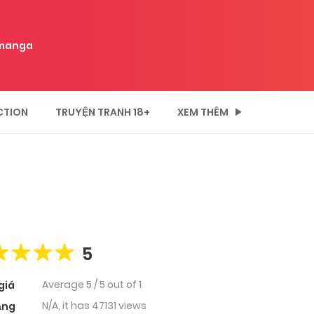
manga
CTION
TRUYỆN TRANH 18+
XEM THÊM
5
Average
5
/
5
out of
1
giá
N/A, it has 47131 views
ạng