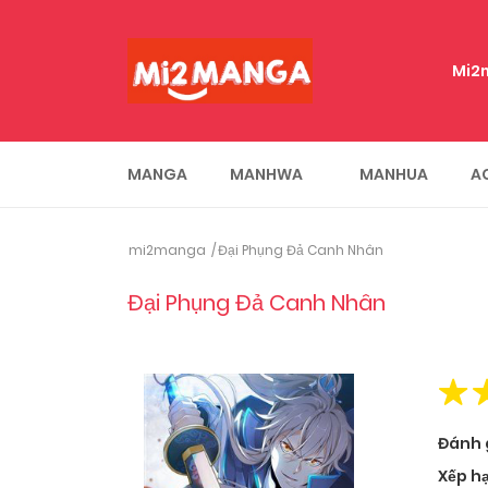
Mi2
MANGA
MANHWA
MANHUA
A
mi2manga
Đại Phụng Đả Canh Nhân
Đại Phụng Đả Canh Nhân
Đánh 
Xếp h