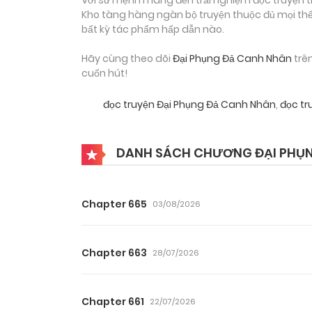
Kho tàng hàng ngàn bộ truyện thuộc đủ mọi thể 
bất kỳ tác phẩm hấp dẫn nào.
Hãy cùng theo dõi
Đại Phụng Đả Canh Nhân
trê
cuốn hút!
đọc truyện Đại Phụng Đả Canh Nhân
,
đọc tr
DANH SÁCH CHƯƠNG ĐẠI PHỤ
Chapter 665
03/08/2026
Chapter 663
28/07/2026
Chapter 661
22/07/2026