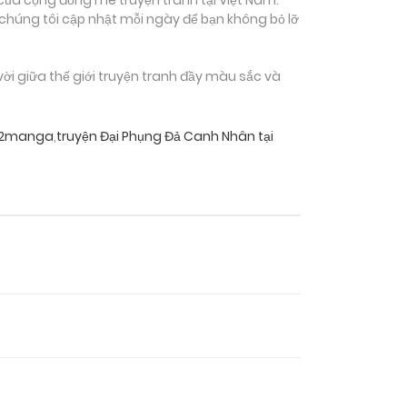
 chúng tôi cập nhật mỗi ngày để bạn không bỏ lỡ
i giữa thế giới truyện tranh đầy màu sắc và
mi2manga
,
truyện Đại Phụng Đả Canh Nhân tại