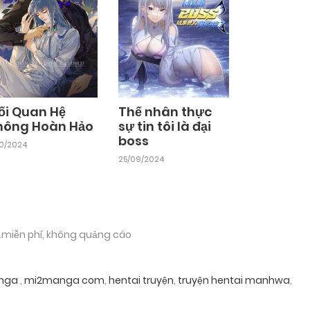
ối Quan Hệ
Thế nhân thực
hông Hoàn Hảo
sự tin tôi là đại
boss
10/2024
25/09/2024
.miễn phí, không quảng cáo
nga
,
mi2manga com
,
hentai truyện
,
truyện hentai manhwa
,