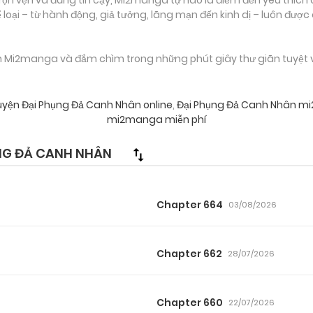
loại – từ hành động, giả tưởng, lãng mạn đến kinh dị – luôn được
n Mi2manga và đắm chìm trong những phút giây thư giãn tuyệt vờ
uyện Đại Phụng Đả Canh Nhân online
,
Đại Phụng Đả Canh Nhân 
mi2manga miễn phí
NG ĐẢ CANH NHÂN
Chapter 664
03/08/2026
Chapter 662
28/07/2026
Chapter 660
22/07/2026