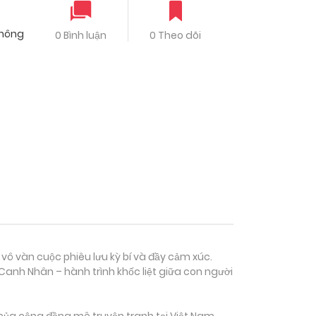
Không
0 Bình luận
0 Theo dõi
 vô vàn cuộc phiêu lưu kỳ bí và đầy cảm xúc.
Canh Nhân – hành trình khốc liệt giữa con người
của cộng đồng mê truyện tranh tại Việt Nam.