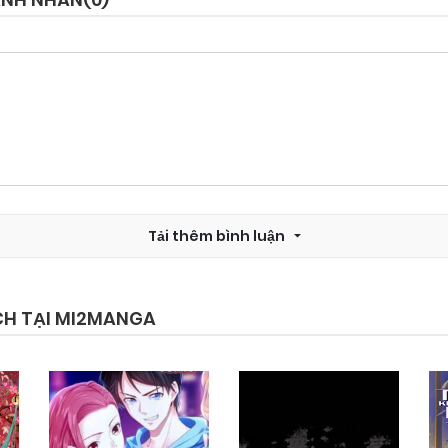
Chapter 647
10/06/2026
Chapter 645
10/06/2026
Chapter 643
10/06/2026
Tải thêm bình luận
Chapter 641
09/06/2026
Chapter 639
09/06/2026
CH TẠI MI2MANGA
Chapter 637
09/06/2026
Chapter 635
08/06/2026