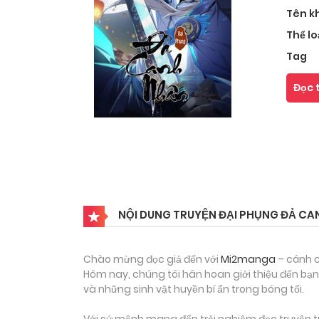
Tên k
Thể lo
Tag
Đọc 
NỘI DUNG TRUYỆN ĐẠI PHỤNG ĐẢ CA
Chào mừng đọc giả đến với
Mi2manga
– cánh c
Hôm nay, chúng tôi hân hoan giới thiệu đến bạn
và những sinh vật huyền bí ẩn trong bóng tối.
Với sứ mệnh mang đến trải nghiệm đọc truyện tr