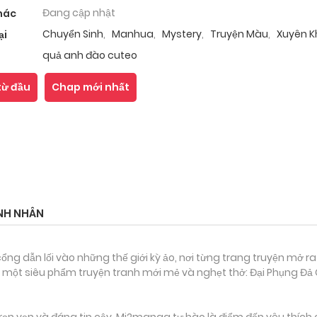
Đang cập nhật
hác
Chuyển Sinh
,
Manhua
,
Mystery
,
Truyện Màu
,
Xuyên 
ại
quả anh đào cuteo
từ đầu
Chap mới nhất
NH NHÂN
ổng dẫn lối vào những thế giới kỳ ảo, nơi từng trang truyện mở ra
 một siêu phẩm truyện tranh mới mẻ và nghẹt thở: Đại Phụng Đả 
ọn vẹn và đáng tin cậy, Mi2manga tự hào là điểm đến yêu thích 