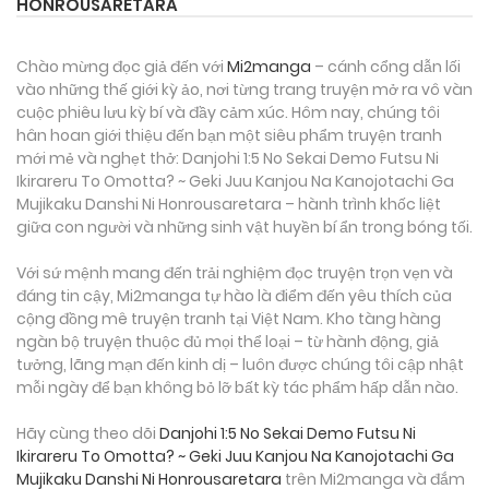
HONROUSARETARA
Chào mừng đọc giả đến với
Mi2manga
– cánh cổng dẫn lối
vào những thế giới kỳ ảo, nơi từng trang truyện mở ra vô vàn
cuộc phiêu lưu kỳ bí và đầy cảm xúc. Hôm nay, chúng tôi
hân hoan giới thiệu đến bạn một siêu phẩm truyện tranh
mới mẻ và nghẹt thở: Danjohi 1:5 No Sekai Demo Futsu Ni
Ikirareru To Omotta? ~ Geki Juu Kanjou Na Kanojotachi Ga
Mujikaku Danshi Ni Honrousaretara – hành trình khốc liệt
giữa con người và những sinh vật huyền bí ẩn trong bóng tối.
Với sứ mệnh mang đến trải nghiệm đọc truyện trọn vẹn và
đáng tin cậy, Mi2manga tự hào là điểm đến yêu thích của
cộng đồng mê truyện tranh tại Việt Nam. Kho tàng hàng
ngàn bộ truyện thuộc đủ mọi thể loại – từ hành động, giả
tưởng, lãng mạn đến kinh dị – luôn được chúng tôi cập nhật
mỗi ngày để bạn không bỏ lỡ bất kỳ tác phẩm hấp dẫn nào.
Hãy cùng theo dõi
Danjohi 1:5 No Sekai Demo Futsu Ni
Ikirareru To Omotta? ~ Geki Juu Kanjou Na Kanojotachi Ga
Mujikaku Danshi Ni Honrousaretara
trên Mi2manga và đắm