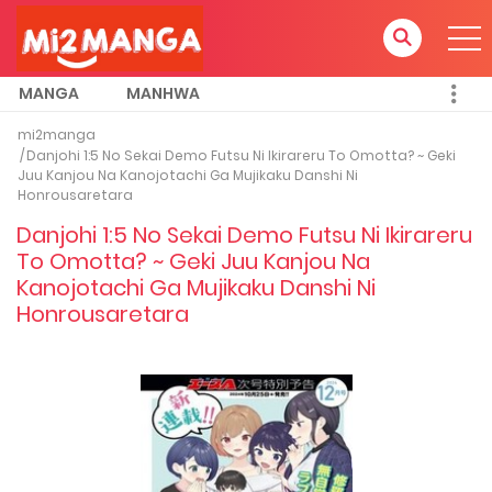
MANGA
MANHWA
mi2manga
Danjohi 1:5 No Sekai Demo Futsu Ni Ikirareru To Omotta? ~ Geki
Juu Kanjou Na Kanojotachi Ga Mujikaku Danshi Ni
Honrousaretara
Danjohi 1:5 No Sekai Demo Futsu Ni Ikirareru
To Omotta? ~ Geki Juu Kanjou Na
Kanojotachi Ga Mujikaku Danshi Ni
Honrousaretara