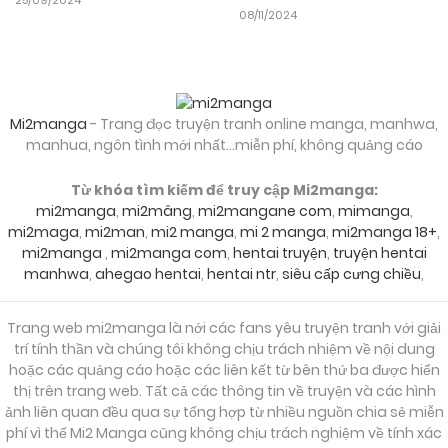
08/11/2024
Mi2manga
- Trang đọc truyện tranh online manga, manhwa,
manhua, ngôn tình mới nhất...miễn phí, không quảng cáo
Từ khóa tìm kiếm để truy cập Mi2manga:
mi2manga
,
mi2mâng
,
mi2mangane com
,
mimanga
,
mi2maga
,
mi2man
,
mi2 manga
,
mi 2 manga
,
mi2manga 18+
,
mi2manga
,
mi2manga com
,
hentai truyện
,
truyện hentai
manhwa
,
ahegao hentai
,
hentai ntr
,
siêu cấp cưng chiều
,
Trang web mi2manga là nới các fans yêu truyện tranh với giải
trí tính thần và chúng tôi không chịu trách nhiệm về nội dung
hoặc các quảng cáo hoặc các liên kết từ bên thứ ba được hiển
thị trên trang web. Tất cả các thông tin về truyện và các hình
ảnh liên quan đều qua sự tổng hợp từ nhiều nguồn chia sẻ miễn
phí vì thế Mi2 Manga cũng không chịu trách nghiệm về tính xác