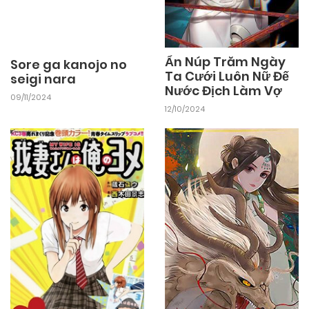
22/02/2026
Chapter 6
22/02/2026
Chapter 5
Ẩn Núp Trăm Ngày
Sore ga kanojo no
Ta Cưới Luôn Nữ Đế
seigi nara
Nước Địch Làm Vợ
09/11/2024
22/02/2026
Chapter 4
12/10/2024
22/02/2026
Chapter 3
22/02/2026
Chapter 2
22/02/2026
Chapter 1