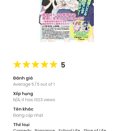
5
Đánh giá
Average
5
/
5
out of
1
Xếp hạng
N/A, it has 1323 views
Tên khác
Đang cập nhật
Thể loại
Comedy
,
Romance
,
School Life
,
Slice of Life
,