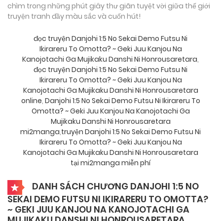
chìm trong những phút giây thư giãn tuyệt vời giữa thế giới
truyện tranh đầy màu sắc và cuốn hút!
đọc truyện Danjohi 1:5 No Sekai Demo Futsu Ni
Ikirareru To Omotta? ~ Geki Juu Kanjou Na
Kanojotachi Ga Mujikaku Danshi Ni Honrousaretara
,
đọc truyện Danjohi 1:5 No Sekai Demo Futsu Ni
Ikirareru To Omotta? ~ Geki Juu Kanjou Na
Kanojotachi Ga Mujikaku Danshi Ni Honrousaretara
online
,
Danjohi 1:5 No Sekai Demo Futsu Ni Ikirareru To
Omotta? ~ Geki Juu Kanjou Na Kanojotachi Ga
Mujikaku Danshi Ni Honrousaretara
mi2manga
,
truyện Danjohi 1:5 No Sekai Demo Futsu Ni
Ikirareru To Omotta? ~ Geki Juu Kanjou Na
Kanojotachi Ga Mujikaku Danshi Ni Honrousaretara
tại mi2manga miễn phí
DANH SÁCH CHƯƠNG DANJOHI 1:5 NO
SEKAI DEMO FUTSU NI IKIRARERU TO OMOTTA?
~ GEKI JUU KANJOU NA KANOJOTACHI GA
MUJIKAKU DANSHI NI HONROUSARETARA