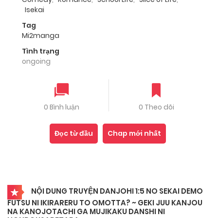
Isekai
Tag
Mi2manga
Tình trạng
ongoing
0 Bình luận
0 Theo dõi
Đọc từ đầu
Chap mới nhất
NỘI DUNG TRUYỆN DANJOHI 1:5 NO SEKAI DEMO
FUTSU NI IKIRARERU TO OMOTTA? ~ GEKI JUU KANJOU
NA KANOJOTACHI GA MUJIKAKU DANSHI NI