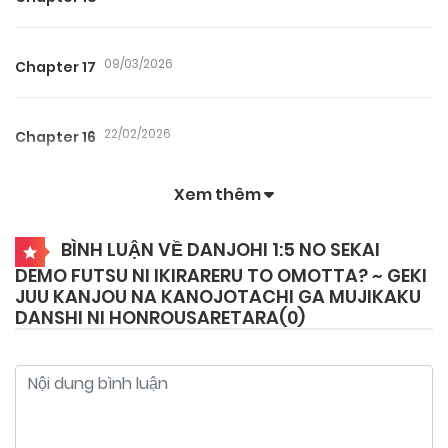
09/03/2026
Chapter 17
22/02/2026
Chapter 16
Xem thêm
22/02/2026
Chapter 15
BÌNH LUẬN VỀ DANJOHI 1:5 NO SEKAI
DEMO FUTSU NI IKIRARERU TO OMOTTA? ~ GEKI
30/07/2026
Chapter 14.5
JUU KANJOU NA KANOJOTACHI GA MUJIKAKU
DANSHI NI HONROUSARETARA(
0
)
22/02/2026
Chapter 14
22/02/2026
Chapter 13