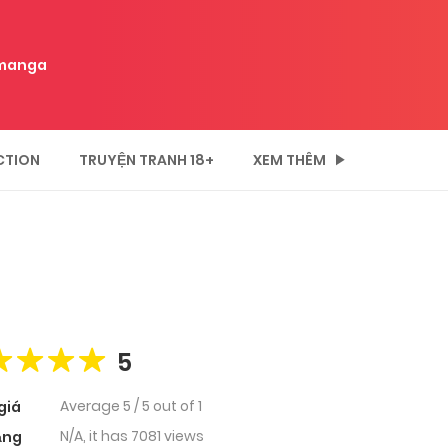
manga
CTION
TRUYỆN TRANH 18+
XEM THÊM
5
Average
5
/
5
out of
1
giá
N/A, it has 7081 views
ạng