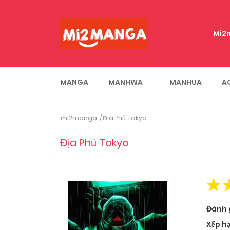
Mi2
MANGA
MANHWA
MANHUA
A
mi2manga
Địa Phủ Tokyo
Địa Phủ Tokyo
Đánh 
Xếp h