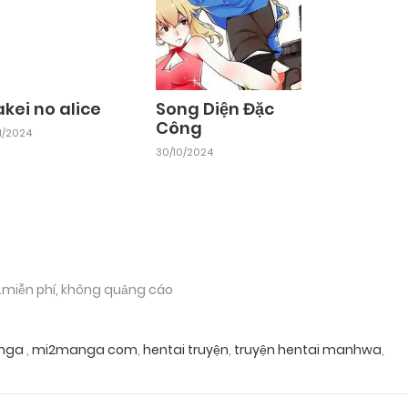
kei no alice
Song Diện Đặc
Công
11/2024
30/10/2024
.miễn phí, không quảng cáo
nga
,
mi2manga com
,
hentai truyện
,
truyện hentai manhwa
,