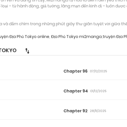
loại – từ hành động, giả tưởng, lãng mạn đến kinh dị – luôn được
và đắm chìm trong những phút giây thư giãn tuyệt vời giữa thế 
uyện Địa Phủ Tokyo online
,
Địa Phủ Tokyo mi2manga
,
truyện Địa 
 TOKYO
Chapter 96
07/12/2025
Chapter 94
01/12/2025
Chapter 92
28/11/2025