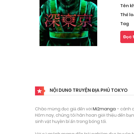
Tên k
Thể lo
Tag
Đọc 
NỘI DUNG TRUYỆN ĐỊA PHỦ TOKYO
Chào mừng đọc giả đến với
Mi2manga
– cánh c
Hôm nay, chúng tôi hân hoan giới thiệu đến bạn
sinh vật huyền bí ẩn trong bóng tối.
Với sứ mệnh mang đến trải nghiệm đọc truyện tr