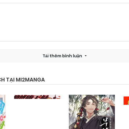
Chapter 76
22/11/2025
Chapter 74
22/11/2025
Tải thêm bình luận
Chapter 72
22/11/2025
Chapter 70
22/11/2025
CH TẠI MI2MANGA
Chapter 68
22/11/2025
Chapter 66
22/11/2025