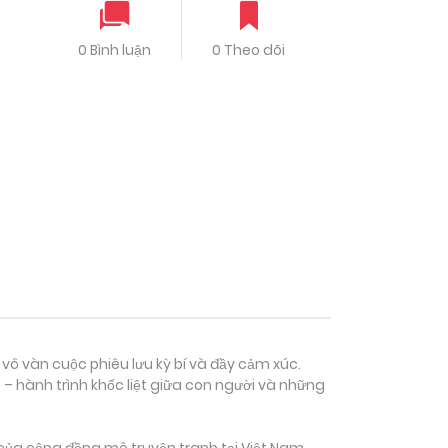
0 Bình luận
0 Theo dõi
 vô vàn cuộc phiêu lưu kỳ bí và đầy cảm xúc.
– hành trình khốc liệt giữa con người và những
của cộng đồng mê truyện tranh tại Việt Nam.