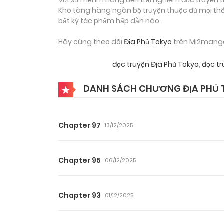
Kho tàng hàng ngàn bộ truyện thuộc đủ mọi thể 
bất kỳ tác phẩm hấp dẫn nào.
Hãy cùng theo dõi
Địa Phủ Tokyo
trên Mi2manga 
đọc truyện Địa Phủ Tokyo
,
đọc tr
DANH SÁCH CHƯƠNG ĐỊA PHỦ
Chapter 97
13/12/2025
Chapter 95
06/12/2025
Chapter 93
01/12/2025