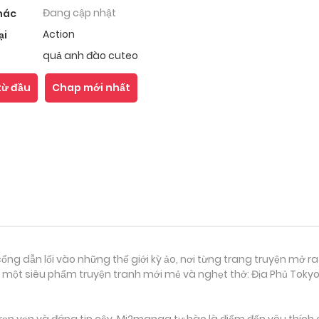
Đang cập nhật
hác
Action
ại
quả anh đào cuteo
từ đầu
Chap mới nhất
ổng dẫn lối vào những thế giới kỳ ảo, nơi từng trang truyện mở ra
 một siêu phẩm truyện tranh mới mẻ và nghẹt thở: Địa Phủ Tokyo 
ọn vẹn và đáng tin cậy, Mi2manga tự hào là điểm đến yêu thích 