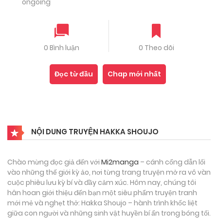
ongoing
0 Bình luận
0 Theo dõi
Đọc từ đầu
Chap mới nhất
NỘI DUNG TRUYỆN HAKKA SHOUJO
Chào mừng đọc giả đến với
Mi2manga
– cánh cổng dẫn lối
vào những thế giới kỳ ảo, nơi từng trang truyện mở ra vô vàn
cuộc phiêu lưu kỳ bí và đầy cảm xúc. Hôm nay, chúng tôi
hân hoan giới thiệu đến bạn một siêu phẩm truyện tranh
mới mẻ và nghẹt thở: Hakka Shoujo – hành trình khốc liệt
giữa con người và những sinh vật huyền bí ẩn trong bóng tối.