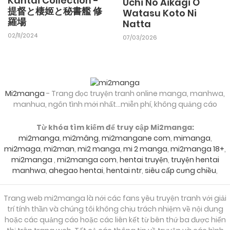
Kantai Collection -
Uchi No Aikagi O
提督と棲姬と秘書艦 修
Watasu Koto Ni
羅場
Natta
02/11/2024
07/03/2026
Mi2manga
- Trang đọc truyện tranh online manga, manhwa,
manhua, ngôn tình mới nhất...miễn phí, không quảng cáo
Từ khóa tìm kiếm để truy cập Mi2manga:
mi2manga
,
mi2mâng
,
mi2mangane com
,
mimanga
,
mi2maga
,
mi2man
,
mi2 manga
,
mi 2 manga
,
mi2manga 18+
,
mi2manga
,
mi2manga com
,
hentai truyện
,
truyện hentai
manhwa
,
ahegao hentai
,
hentai ntr
,
siêu cấp cưng chiều
,
Trang web mi2manga là nới các fans yêu truyện tranh với giải
trí tính thần và chúng tôi không chịu trách nhiệm về nội dung
hoặc các quảng cáo hoặc các liên kết từ bên thứ ba được hiển