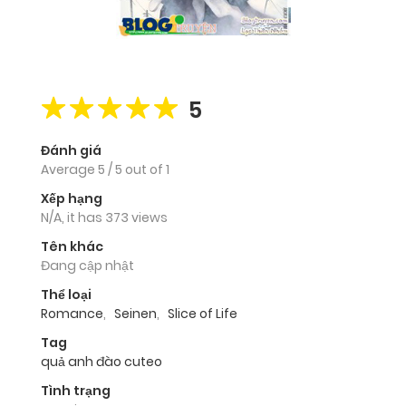
5
Đánh giá
Average
5
/
5
out of
1
Xếp hạng
N/A, it has 373 views
Tên khác
Đang cập nhật
Thể loại
Romance
,
Seinen
,
Slice of Life
Tag
quả anh đào cuteo
Tình trạng