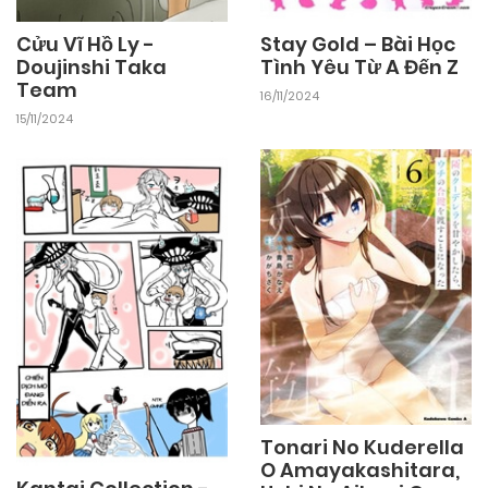
Cửu Vĩ Hồ Ly -
Stay Gold – Bài Học
Doujinshi Taka
Tình Yêu Từ A Đến Z
Team
16/11/2024
15/11/2024
Tonari No Kuderella
O Amayakashitara,