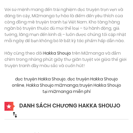
Với sứ mệnh mang đến trải nghiệm đọc truyện trọn vẹn và
đáng tin cậy, Mi2manga tự hào là điểm đến yêu thích của
cộng đồng mê truyện tranh tại Việt Nam. Kho tàng hàng
ngàn bộ truyện thuộc đủ mọi thể loại – từ hành động, giả
tưởng, lãng mạn đến kinh dị – luôn được chúng tôi cập nhật
mỗi ngày để bạn không bỏ lỡ bất kỳ tác phẩm hấp dẫn nào.
Hãy cùng theo dõi
Hakka Shoujo
trên Mi2manga và đắm
chìm trong những phút giây thư giãn tuyệt vời giữa thế giới
truyện tranh đầy màu sắc và cuốn hút!
đọc truyện Hakka Shoujo
,
đọc truyện Hakka Shoujo
online
,
Hakka Shoujo mi2manga
,
truyện Hakka Shoujo
tại mi2manga miễn phí
DANH SÁCH CHƯƠNG HAKKA SHOUJO