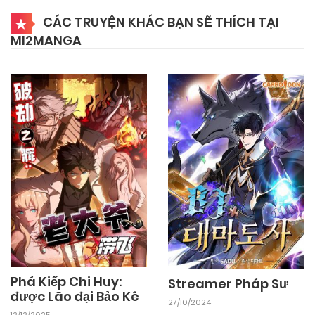
05/11/2024
Chapter 7
CÁC TRUYỆN KHÁC BẠN SẼ THÍCH TẠI
MI2MANGA
05/11/2024
Chapter 6
05/11/2024
Chapter 5
05/11/2024
Chapter 4
05/11/2024
Chapter 3
05/11/2024
Chapter 2
Phá Kiếp Chi Huy:
Streamer Pháp Sư
được Lão đại Bảo Kê
27/10/2024
05/11/2024
Chapter 1