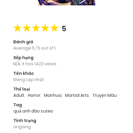
5
Đánh giá
Average
5
/
5
out of
1
Xếp hạng
N/A, it has 1423 views
Tên khác
Đang cập nhật
Thể loại
Adult
,
Horror
,
Manhua
,
Martial Arts
,
Truyện Màu
Tag
quả anh đào cuteo
Tình trạng
ongoing