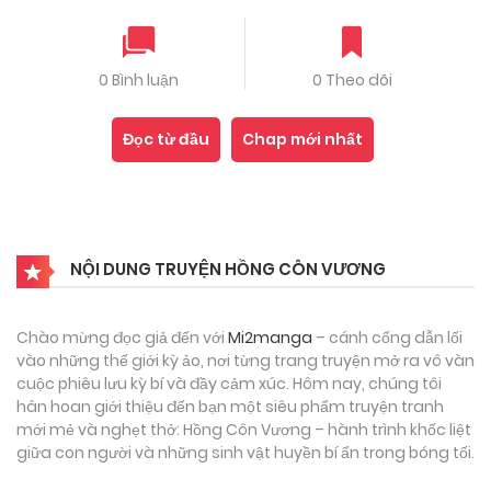
0 Bình luận
0 Theo dõi
Đọc từ đầu
Chap mới nhất
NỘI DUNG TRUYỆN HỒNG CÔN VƯƠNG
Chào mừng đọc giả đến với
Mi2manga
– cánh cổng dẫn lối
vào những thế giới kỳ ảo, nơi từng trang truyện mở ra vô vàn
cuộc phiêu lưu kỳ bí và đầy cảm xúc. Hôm nay, chúng tôi
hân hoan giới thiệu đến bạn một siêu phẩm truyện tranh
mới mẻ và nghẹt thở: Hồng Côn Vương – hành trình khốc liệt
giữa con người và những sinh vật huyền bí ẩn trong bóng tối.