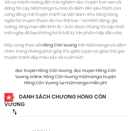
Với sứ mệnh mang đến trải nghiệm đọc truyện trọn vẹn và
đáng tin cậy, Mi2manga tự hào là điểm đến yêu thích của
cộng đồng mê truyện tranh tại Việt Nam. Kho tàng hàng
ngàn bộ truyện thuộc đủ mọi thể loại – từ hành động, giả
tưởng, lãng mạn đến kinh dị – luôn được chúng tôi cập nhật
mỗi ngày để bạn không bỏ lỡ bất kỳ tác phẩm hấp dẫn nào.
Hãy cùng theo dõi
Hồng Côn Vương
trên Mi2manga và đắm
chìm trong những phút giây thư giãn tuyệt vời giữa thế giới
truyện tranh đầy màu sắc và cuốn hút!
đọc truyện Hồng Côn Vương
,
đọc truyện Hồng Côn
Vương online
,
Hồng Côn Vương mi2manga
,
truyện
Hồng Côn Vương tại mi2manga miễn phí
DANH SÁCH CHƯƠNG HỒNG CÔN
VƯƠNG