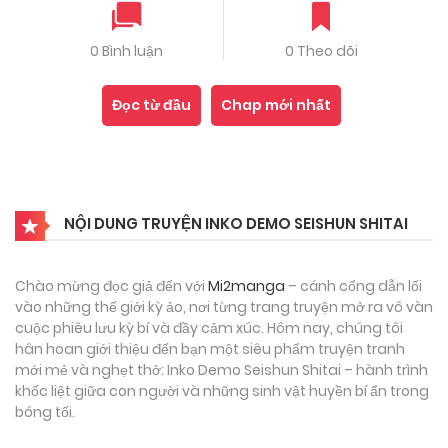
0 Bình luận
0 Theo dõi
Đọc từ đầu
Chap mới nhất
NỘI DUNG TRUYỆN INKO DEMO SEISHUN SHITAI
Chào mừng đọc giả đến với
Mi2manga
– cánh cổng dẫn lối
vào những thế giới kỳ ảo, nơi từng trang truyện mở ra vô vàn
cuộc phiêu lưu kỳ bí và đầy cảm xúc. Hôm nay, chúng tôi
hân hoan giới thiệu đến bạn một siêu phẩm truyện tranh
mới mẻ và nghẹt thở: Inko Demo Seishun Shitai – hành trình
khốc liệt giữa con người và những sinh vật huyền bí ẩn trong
bóng tối.