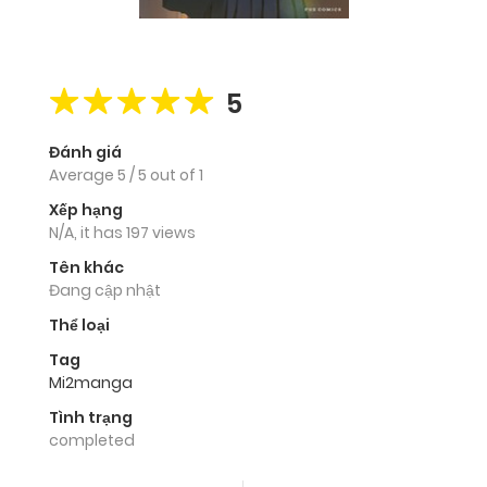
5
Đánh giá
Average
5
/
5
out of
1
Xếp hạng
N/A, it has 197 views
Tên khác
Đang cập nhật
Thể loại
Tag
Mi2manga
Tình trạng
completed