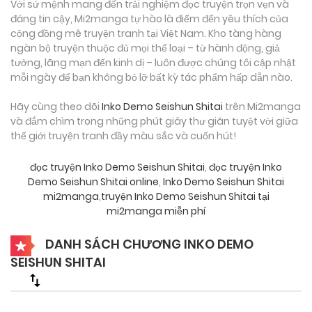
Với sứ mệnh mang đến trải nghiệm đọc truyện trọn vẹn và
đáng tin cậy, Mi2manga tự hào là điểm đến yêu thích của
cộng đồng mê truyện tranh tại Việt Nam. Kho tàng hàng
ngàn bộ truyện thuộc đủ mọi thể loại – từ hành động, giả
tưởng, lãng mạn đến kinh dị – luôn được chúng tôi cập nhật
mỗi ngày để bạn không bỏ lỡ bất kỳ tác phẩm hấp dẫn nào.
Hãy cùng theo dõi
Inko Demo Seishun Shitai
trên Mi2manga
và đắm chìm trong những phút giây thư giãn tuyệt vời giữa
thế giới truyện tranh đầy màu sắc và cuốn hút!
đọc truyện Inko Demo Seishun Shitai
,
đọc truyện Inko
Demo Seishun Shitai online
,
Inko Demo Seishun Shitai
mi2manga
,
truyện Inko Demo Seishun Shitai tại
mi2manga miễn phí
DANH SÁCH CHƯƠNG INKO DEMO
SEISHUN SHITAI