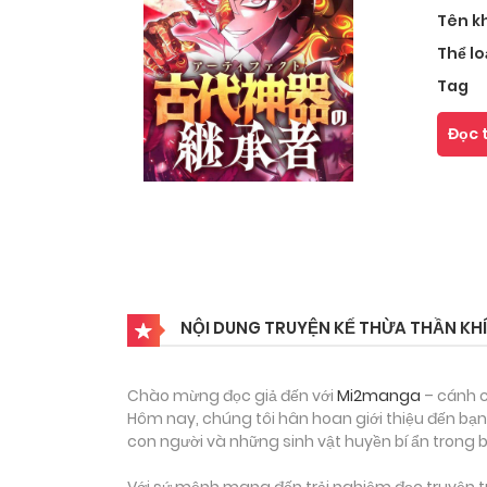
Tên k
Thể lo
Tag
Đọc 
NỘI DUNG TRUYỆN KẾ THỪA THẦN KHÍ
Chào mừng đọc giả đến với
Mi2manga
– cánh c
Hôm nay, chúng tôi hân hoan giới thiệu đến bạn 
con người và những sinh vật huyền bí ẩn trong b
Với sứ mệnh mang đến trải nghiệm đọc truyện tr