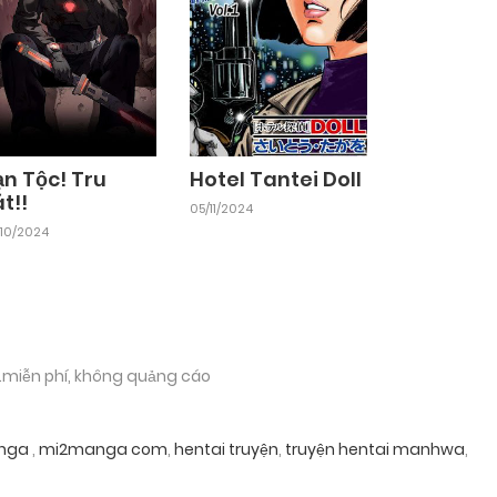
ạn Tộc! Tru
Hotel Tantei Doll
t!!
05/11/2024
10/2024
.miễn phí, không quảng cáo
nga
,
mi2manga com
,
hentai truyện
,
truyện hentai manhwa
,