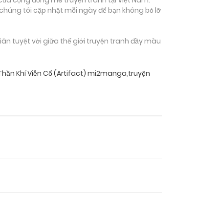
 chúng tôi cập nhật mỗi ngày để bạn không bỏ lỡ
n tuyệt vời giữa thế giới truyện tranh đầy màu
Thần Khí Viễn Cổ (Artifact) mi2manga
,
truyện