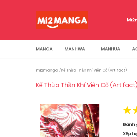
Mi2
MANGA
MANHWA
MANHUA
A
mi2manga
Kế Thừa Thần Khí Viễn Cổ (Artifact)
Kế Thừa Thần Khí Viễn Cổ (Artifact
Đánh 
Xếp h