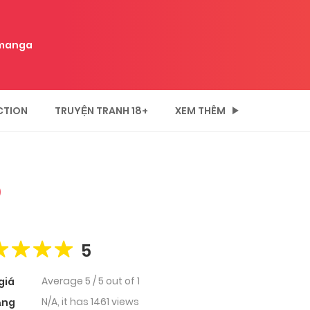
manga
CTION
TRUYỆN TRANH 18+
XEM THÊM
)
5
Average
5
/
5
out of
1
giá
N/A, it has 1461 views
ạng