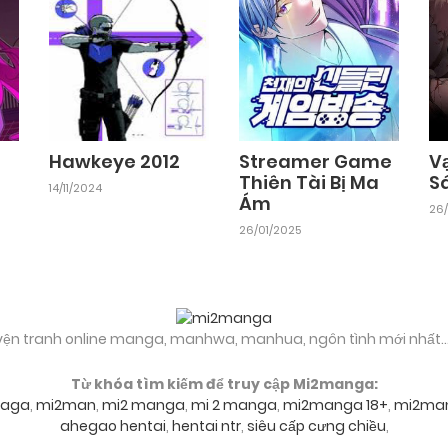
Chapter 2
05/06/2025
Hawkeye 2012
Streamer Game
V
Thiên Tài Bị Ma
Sá
14/11/2024
Ám
26/
26/01/2025
yện tranh online manga, manhwa, manhua, ngôn tình mới nhất..
Từ khóa tìm kiếm để truy cập Mi2manga:
aga
,
mi2man
,
mi2 manga
,
mi 2 manga
,
mi2manga 18+
,
mi2ma
ahegao hentai
,
hentai ntr
,
siêu cấp cưng chiều
,