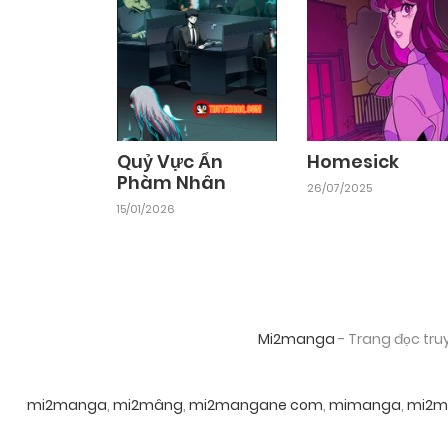
Chapter 3
05/06/2025
Chapter 1
05/06/2025
Quỷ Vực Ẩn
Homesick
Phàm Nhân
26/07/2025
15/01/2026
Mi2manga
- Trang đọc tru
mi2manga
,
mi2mâng
,
mi2mangane com
,
mimanga
,
mi2m