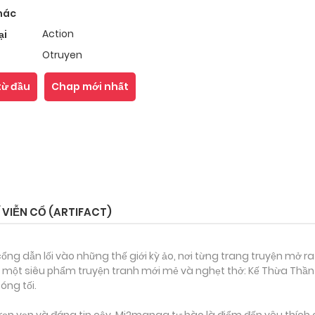
hác
Action
ại
Otruyen
từ đầu
Chap mới nhất
 VIỄN CỔ (ARTIFACT)
ổng dẫn lối vào những thế giới kỳ ảo, nơi từng trang truyện mở ra
một siêu phẩm truyện tranh mới mẻ và nghẹt thở: Kế Thừa Thần Khí
óng tối.
ọn vẹn và đáng tin cậy, Mi2manga tự hào là điểm đến yêu thích 