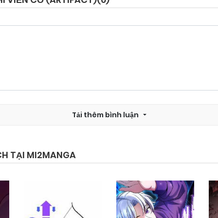
Chapter 10.6
02/12/2025
Chapter 10.4
05/06/2025
Chapter 10.2
05/06/2025
Tải thêm bình luận
Chapter 10
05/06/2025
Chapter 8
05/06/2025
CH TẠI MI2MANGA
Chapter 6
05/06/2025
Chapter 4
05/06/2025