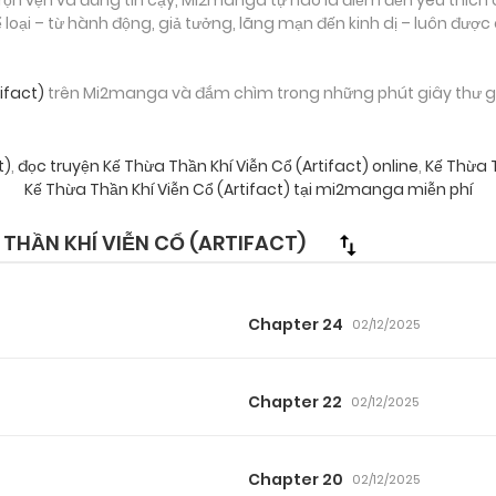
loại – từ hành động, giả tưởng, lãng mạn đến kinh dị – luôn được
ifact)
trên Mi2manga và đắm chìm trong những phút giây thư giã
t)
,
đọc truyện Kế Thừa Thần Khí Viễn Cổ (Artifact) online
,
Kế Thừa 
Kế Thừa Thần Khí Viễn Cổ (Artifact) tại mi2manga miễn phí
HẦN KHÍ VIỄN CỔ (ARTIFACT)
Chapter 24
02/12/2025
Chapter 22
02/12/2025
Chapter 20
02/12/2025