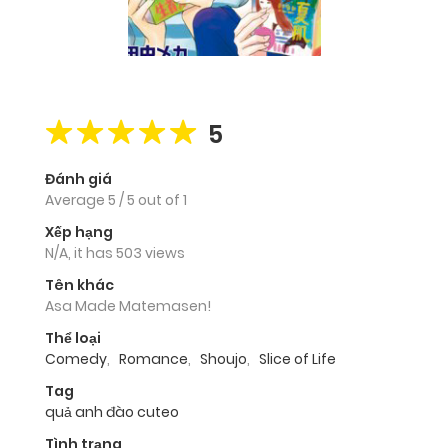
5
Đánh giá
Average
5
/
5
out of
1
Xếp hạng
N/A, it has 503 views
Tên khác
Asa Made Matemasen!
Thể loại
Comedy
,
Romance
,
Shoujo
,
Slice of Life
Tag
quả anh đào cuteo
Tình trạng