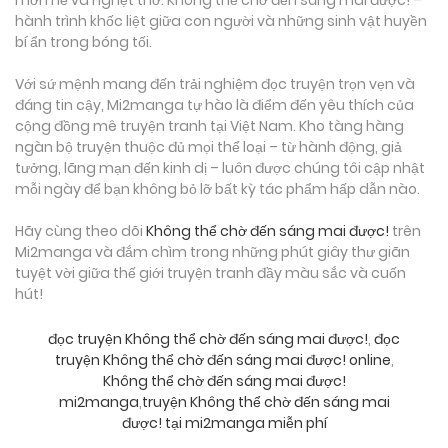
mới mẻ và nghẹt thở: Không thể chờ đến sáng mai được! –
hành trình khốc liệt giữa con người và những sinh vật huyền
bí ẩn trong bóng tối.
Với sứ mệnh mang đến trải nghiệm đọc truyện trọn vẹn và
đáng tin cậy, Mi2manga tự hào là điểm đến yêu thích của
cộng đồng mê truyện tranh tại Việt Nam. Kho tàng hàng
ngàn bộ truyện thuộc đủ mọi thể loại – từ hành động, giả
tưởng, lãng mạn đến kinh dị – luôn được chúng tôi cập nhật
mỗi ngày để bạn không bỏ lỡ bất kỳ tác phẩm hấp dẫn nào.
Hãy cùng theo dõi
Không thể chờ đến sáng mai được!
trên
Mi2manga và đắm chìm trong những phút giây thư giãn
tuyệt vời giữa thế giới truyện tranh đầy màu sắc và cuốn
hút!
đọc truyện Không thể chờ đến sáng mai được!
,
đọc
truyện Không thể chờ đến sáng mai được! online
,
Không thể chờ đến sáng mai được!
mi2manga
,
truyện Không thể chờ đến sáng mai
được! tại mi2manga miễn phí