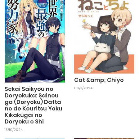
Cat &amp; Chiyo
Sekai Saikyou no
06/11/2024
Doryokuka: Sainou
ga (Doryoku) Datta
no de Kouritsu Yoku
Kikakugai no
Doryoku o Shi
13/10/2024