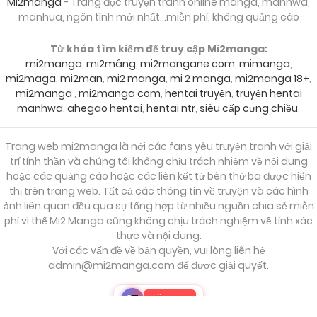
Mi2manga
- Trang đọc truyện tranh online manga, manhwa,
manhua, ngôn tình mới nhất...miễn phí, không quảng cáo
Từ khóa tìm kiếm để truy cập Mi2manga:
mi2manga
,
mi2mâng
,
mi2mangane com
,
mimanga
,
mi2maga
,
mi2man
,
mi2 manga
,
mi 2 manga
,
mi2manga 18+
,
mi2manga
,
mi2manga com
,
hentai truyện
,
truyện hentai
manhwa
,
ahegao hentai
,
hentai ntr
,
siêu cấp cưng chiều
,
Trang web mi2manga là nới các fans yêu truyện tranh với giải
trí tính thần và chúng tôi không chịu trách nhiệm về nội dung
hoặc các quảng cáo hoặc các liên kết từ bên thứ ba được hiển
thị trên trang web. Tất cả các thông tin về truyện và các hình
ảnh liên quan đều qua sự tổng hợp từ nhiều nguồn chia sẻ miễn
phí vì thế Mi2 Manga cũng không chịu trách nghiệm về tính xác
thực và nội dung.
Với các vấn đề về bản quyền, vui lòng liên hệ
admin@mi2manga.com
để được giải quyết.
S
T
LẤY KEY