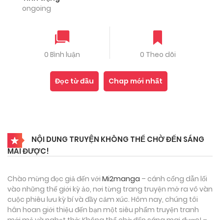
ongoing
0 Bình luận
0 Theo dõi
Đọc từ đầu
Chap mới nhất
NỘI DUNG TRUYỆN KHÔNG THỂ CHỜ ĐẾN SÁNG
MAI ĐƯỢC!
Chào mừng đọc giả đến với
Mi2manga
– cánh cổng dẫn lối
vào những thế giới kỳ ảo, nơi từng trang truyện mở ra vô vàn
cuộc phiêu lưu kỳ bí và đầy cảm xúc. Hôm nay, chúng tôi
hân hoan giới thiệu đến bạn một siêu phẩm truyện tranh