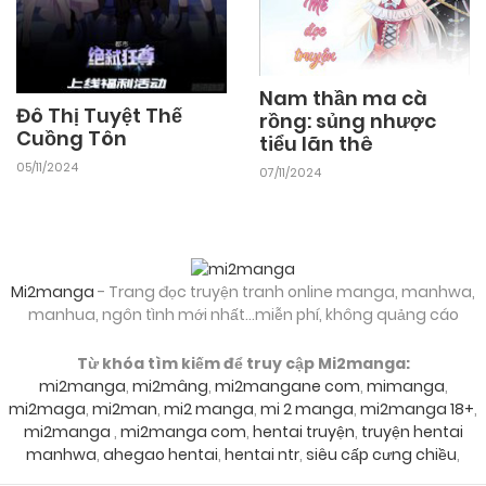
Nam thần ma cà
Đô Thị Tuyệt Thế
rồng: sủng nhược
Cuồng Tôn
tiểu lãn thê
05/11/2024
07/11/2024
Mi2manga
- Trang đọc truyện tranh online manga, manhwa,
manhua, ngôn tình mới nhất...miễn phí, không quảng cáo
Từ khóa tìm kiếm để truy cập Mi2manga:
mi2manga
,
mi2mâng
,
mi2mangane com
,
mimanga
,
mi2maga
,
mi2man
,
mi2 manga
,
mi 2 manga
,
mi2manga 18+
,
mi2manga
,
mi2manga com
,
hentai truyện
,
truyện hentai
manhwa
,
ahegao hentai
,
hentai ntr
,
siêu cấp cưng chiều
,