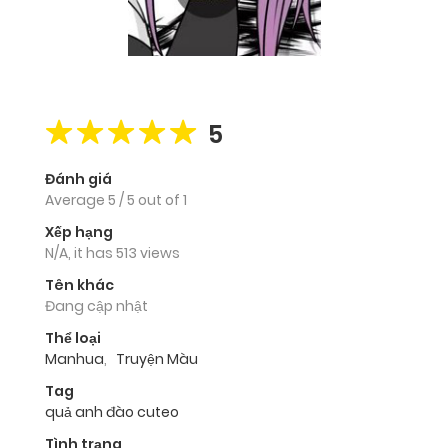
5
Đánh giá
Average
5
/
5
out of
1
Xếp hạng
N/A, it has 513 views
Tên khác
Đang cập nhật
Thể loại
Manhua
,
Truyện Màu
Tag
quả anh đào cuteo
Tình trạng