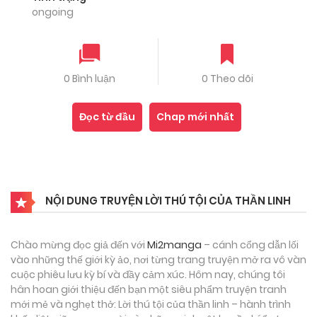
ongoing
0 Bình luận
0 Theo dõi
Đọc từ đầu
Chap mới nhất
NỘI DUNG TRUYỆN LỜI THÚ TỘI CỦA THẦN LINH
Chào mừng đọc giả đến với
Mi2manga
– cánh cổng dẫn lối
vào những thế giới kỳ ảo, nơi từng trang truyện mở ra vô vàn
cuộc phiêu lưu kỳ bí và đầy cảm xúc. Hôm nay, chúng tôi
hân hoan giới thiệu đến bạn một siêu phẩm truyện tranh
mới mẻ và nghẹt thở: Lời thú tội của thần linh – hành trình