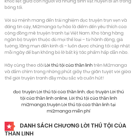
khốc liệt giữa con người và những sinh vật huyền bí ẩn trong
bóng tối.
Với sứ mệnh mang đến trải nghiệm đọc truyện trọn vẹn và
đáng tin cậy, Mi2manga tự hào là điểm đến yêu thích của
cộng đồng mê truyện tranh tại Việt Nam. Kho tàng hàng
ngàn bộ truyện thuộc đủ mọi thể loại – từ hành động, giả
tưởng, lãng mạn đến kinh dị – luôn được chúng tôi cập nhật
mỗi ngày để bạn không bỏ lỡ bất kỳ tác phẩm hấp dẫn nào.
Hãy cùng theo dõi
Lời thú tội của thần linh
trên Mi2manga
và đắm chìm trong những phút giây thư giãn tuyệt vời giữa
thế giới truyện tranh đầy màu sắc và cuốn hút!
đọc truyện Lời thú tội của thần linh
,
đọc truyện Lời thú
tội của thần linh online
,
Lời thú tội của thần linh
mi2manga
,
truyện Lời thú tội của thần linh tại
mi2manga miễn phí
DANH SÁCH CHƯƠNG LỜI THÚ TỘI CỦA
THẦN LINH