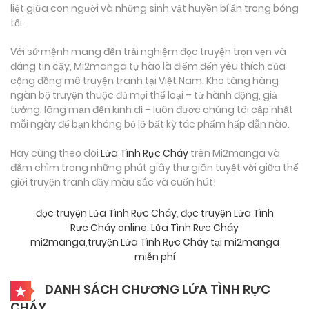
liệt giữa con người và những sinh vật huyền bí ẩn trong bóng
tối.
Với sứ mệnh mang đến trải nghiệm đọc truyện trọn vẹn và
đáng tin cậy, Mi2manga tự hào là điểm đến yêu thích của
cộng đồng mê truyện tranh tại Việt Nam. Kho tàng hàng
ngàn bộ truyện thuộc đủ mọi thể loại – từ hành động, giả
tưởng, lãng mạn đến kinh dị – luôn được chúng tôi cập nhật
mỗi ngày để bạn không bỏ lỡ bất kỳ tác phẩm hấp dẫn nào.
Hãy cùng theo dõi
Lửa Tình Rực Cháy
trên Mi2manga và
đắm chìm trong những phút giây thư giãn tuyệt vời giữa thế
giới truyện tranh đầy màu sắc và cuốn hút!
đọc truyện Lửa Tình Rực Cháy
,
đọc truyện Lửa Tình
Rực Cháy online
,
Lửa Tình Rực Cháy
mi2manga
,
truyện Lửa Tình Rực Cháy tại mi2manga
miễn phí
DANH SÁCH CHƯƠNG LỬA TÌNH RỰC
CHÁY