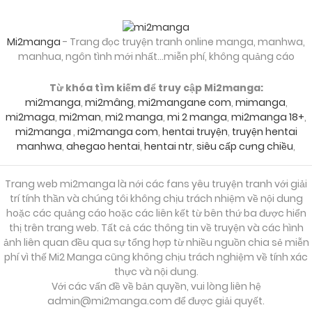
Mi2manga
- Trang đọc truyện tranh online manga, manhwa,
manhua, ngôn tình mới nhất...miễn phí, không quảng cáo
Từ khóa tìm kiếm để truy cập Mi2manga:
mi2manga
,
mi2mâng
,
mi2mangane com
,
mimanga
,
mi2maga
,
mi2man
,
mi2 manga
,
mi 2 manga
,
mi2manga 18+
,
mi2manga
,
mi2manga com
,
hentai truyện
,
truyện hentai
manhwa
,
ahegao hentai
,
hentai ntr
,
siêu cấp cưng chiều
,
Trang web mi2manga là nới các fans yêu truyện tranh với giải
trí tính thần và chúng tôi không chịu trách nhiệm về nội dung
hoặc các quảng cáo hoặc các liên kết từ bên thứ ba được hiển
thị trên trang web. Tất cả các thông tin về truyện và các hình
ảnh liên quan đều qua sự tổng hợp từ nhiều nguồn chia sẻ miễn
phí vì thế Mi2 Manga cũng không chịu trách nghiệm về tính xác
thực và nội dung.
Với các vấn đề về bản quyền, vui lòng liên hệ
admin@mi2manga.com
để được giải quyết.