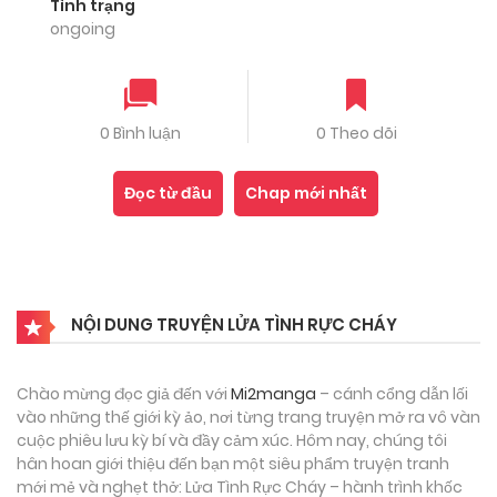
Tình trạng
ongoing
0 Bình luận
0 Theo dõi
Đọc từ đầu
Chap mới nhất
NỘI DUNG TRUYỆN LỬA TÌNH RỰC CHÁY
Chào mừng đọc giả đến với
Mi2manga
– cánh cổng dẫn lối
vào những thế giới kỳ ảo, nơi từng trang truyện mở ra vô vàn
cuộc phiêu lưu kỳ bí và đầy cảm xúc. Hôm nay, chúng tôi
hân hoan giới thiệu đến bạn một siêu phẩm truyện tranh
mới mẻ và nghẹt thở: Lửa Tình Rực Cháy – hành trình khốc