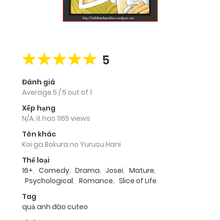
5
Đánh giá
Average
5
/
5
out of
1
Xếp hạng
N/A, it has 1165 views
Tên khác
Koi ga Bokura no Yurusu Hani
Thể loại
16+
,
Comedy
,
Drama
,
Josei
,
Mature
,
Psychological
,
Romance
,
Slice of Life
Tag
quả anh đào cuteo