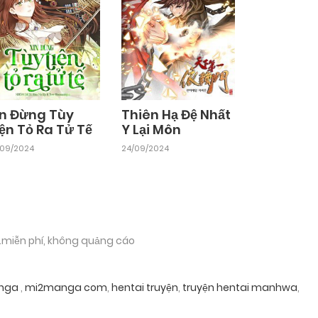
in Đừng Tùy
Thiên Hạ Đệ Nhất
ện Tỏ Ra Tử Tế
Y Lại Môn
/09/2024
24/09/2024
.miễn phí, không quảng cáo
nga
,
mi2manga com
,
hentai truyện
,
truyện hentai manhwa
,