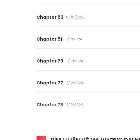
Chapter 83
02/01/2025
Chapter 81
15/12/2024
Chapter 79
15/12/2024
Chapter 77
15/12/2024
Chapter 75
15/12/2024
Chapter 73
15/12/2024
BÌNH LUẬN VỀ MA VƯƠNG ĐẠI N