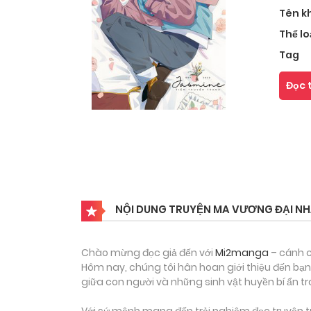
Tên k
Thể lo
Tag
Đọc 
NỘI DUNG TRUYỆN MA VƯƠNG ĐẠI NH
Chào mừng đọc giả đến với
Mi2manga
– cánh c
Hôm nay, chúng tôi hân hoan giới thiệu đến bạn
giữa con người và những sinh vật huyền bí ẩn tr
Với sứ mệnh mang đến trải nghiệm đọc truyện tr