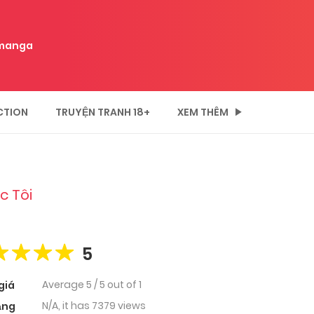
manga
CTION
TRUYỆN TRANH 18+
XEM THÊM
c Tôi
5
Average
5
/
5
out of
1
giá
N/A, it has 7379 views
ạng