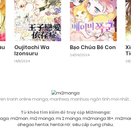
Chapter 58.2
15/12/2024
Chapter 57
15/12/2024
âu
Oujitachi Wa
Bạo Chúa Bé Con
X
Izonsuru
Ti
24/09/2024
Chapter 56.1
14/11/2024
28
15/12/2024
Chapter 55.1
15/12/2024
yện tranh online manga, manhwa, manhua, ngôn tình mới nhất..
Chapter 53
15/12/2024
Từ khóa tìm kiếm để truy cập Mi2manga:
aga
,
mi2man
,
mi2 manga
,
mi 2 manga
,
mi2manga 18+
,
mi2ma
Chapter 51
15/12/2024
ahegao hentai
,
hentai ntr
,
siêu cấp cưng chiều
,