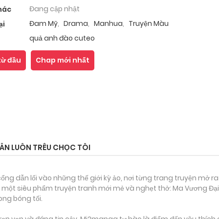
Đang cập nhật
hác
Đam Mỹ
,
Drama
,
Manhua
,
Truyện Màu
ại
quả anh đào cuteo
từ đầu
Chap mới nhất
ÂN LUÔN TRÊU CHỌC TÔI
ổng dẫn lối vào những thế giới kỳ ảo, nơi từng trang truyện mở ra
 một siêu phẩm truyện tranh mới mẻ và nghẹt thở: Ma Vương Đại N
ong bóng tối.
ọn vẹn và đáng tin cậy, Mi2manga tự hào là điểm đến yêu thích 