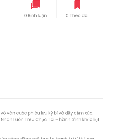
0 Bình luận
0 Theo dõi
 vô vàn cuộc phiêu lưu kỳ bí và đầy cảm xúc.
hân Luôn Trêu Chọc Tôi – hành trình khốc liệt
của cộng đồng mê truyện tranh tại Việt Nam.