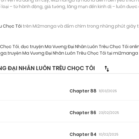
loại – từ hành động, giả tưởng, lãng mạn đến kinh dị – luôn được
u Chọc Tôi
trên Mi2manga và đắm chìm trong những phút giây thư 
 Chọc Tôi
,
đọc truyện Ma Vương Đại Nhân Luôn Trêu Chọc Tôi onli
nga
,
truyện Ma Vương Đại Nhân Luôn Trêu Chọc Tôi tại mi2manga 
 ĐẠI NHÂN LUÔN TRÊU CHỌC TÔI
Chapter 88
11/03/2025
Chapter 86
23/02/2025
Chapter 84
10/02/2025