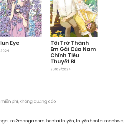
lun Eye
Tôi Trở Thành
Em Gái Của Nam
11/2024
Chính Tiểu
Thuyết BL
26/09/2024
.miễn phí, không quảng cáo
nga
,
mi2manga com
,
hentai truyện
,
truyện hentai manhwa
,