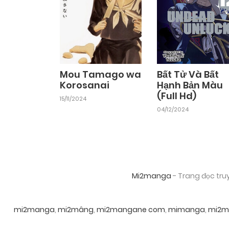
Mou Tamago wa
Bất Tử Và Bất
Korosanai
Hạnh Bản Màu
(Full Hd)
15/11/2024
04/12/2024
Mi2manga
- Trang đọc tru
mi2manga
,
mi2mâng
,
mi2mangane com
,
mimanga
,
mi2m