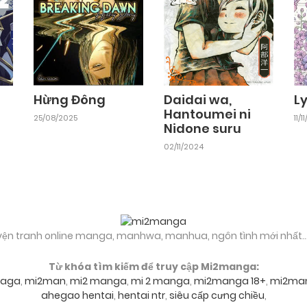
Hừng Đông
Daidai wa,
Ly
Hantoumei ni
25/08/2025
11/
Nidone suru
02/11/2024
yện tranh online manga, manhwa, manhua, ngôn tình mới nhất..
Từ khóa tìm kiếm để truy cập Mi2manga:
aga
,
mi2man
,
mi2 manga
,
mi 2 manga
,
mi2manga 18+
,
mi2ma
ahegao hentai
,
hentai ntr
,
siêu cấp cưng chiều
,