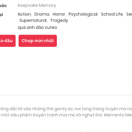
Keepsake Memory
hác
Action
,
Drama
,
Horror
,
Psychological
,
School Life
,
Se
ại
Supernatural
,
Tragedy
quả anh đào cuteo
từ đầu
Chap mới nhất
ổng dẫn lối vào những thế giới kỳ ảo, nơi từng trang truyện mở ra
n một siêu phẩm truyện tranh mới mẻ và nghẹt thở: Memento Memo