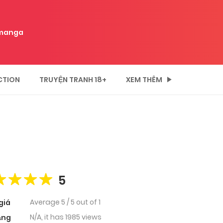
manga
CTION
TRUYỆN TRANH 18+
XEM THÊM
5
Average
5
/
5
out of
1
giá
N/A, it has 1985 views
ạng