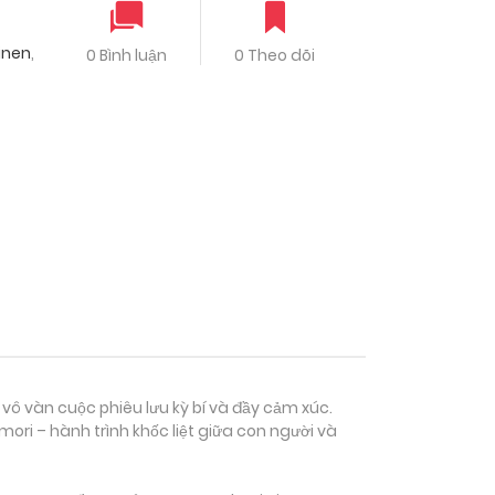
inen
,
0 Bình luận
0 Theo dõi
 vô vàn cuộc phiêu lưu kỳ bí và đầy cảm xúc.
ri – hành trình khốc liệt giữa con người và