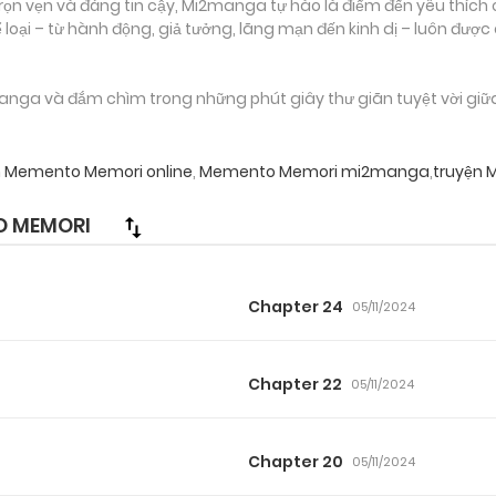
ọn vẹn và đáng tin cậy, Mi2manga tự hào là điểm đến yêu thích 
loại – từ hành động, giả tưởng, lãng mạn đến kinh dị – luôn được
nga và đắm chìm trong những phút giây thư giãn tuyệt vời giữa
n Memento Memori online
,
Memento Memori mi2manga
,
truyện 
 MEMORI
Chapter 24
05/11/2024
Chapter 22
05/11/2024
Chapter 20
05/11/2024