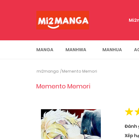
Mi2
MANGA
MANHWA
MANHUA
A
mi2manga
Memento Memori
Memento Memori
Đánh 
Xếp h