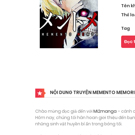
Tên k
Thể lo
Tag
Đọc 
NỘI DUNG TRUYỆN MEMENTO MEMORI
Chào mừng đọc giả đến với
Mi2manga
– cánh c
Hôm nay, chúng tôi hân hoan giới thiệu đến bạ
những sinh vật huyền bí ẩn trong bóng tối.