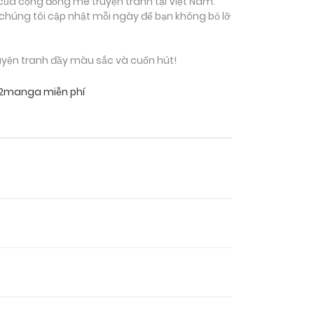
của cộng đồng mê truyện tranh tại Việt Nam.
 chúng tôi cập nhật mỗi ngày để bạn không bỏ lỡ
uyện tranh đầy màu sắc và cuốn hút!
i2manga miễn phí