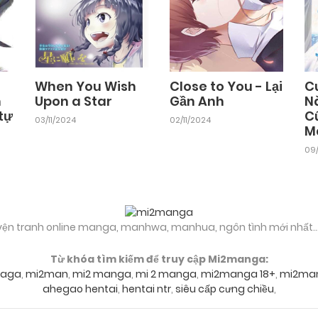
When You Wish
Close to You - Lại
C
n
Upon a Star
Gần Anh
N
tự
C
03/11/2024
02/11/2024
M
09
yện tranh online manga, manhwa, manhua, ngôn tình mới nhất..
Từ khóa tìm kiếm để truy cập Mi2manga:
aga
,
mi2man
,
mi2 manga
,
mi 2 manga
,
mi2manga 18+
,
mi2ma
ahegao hentai
,
hentai ntr
,
siêu cấp cưng chiều
,