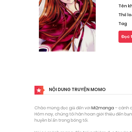
Tên k
Thể lo
Tag
Đọc 
NỘI DUNG TRUYỆN MOMO
Chào mừng đọc giả đến với
Mi2manga
– cánh c
Hôm nay, chúng tôi hân hoan giới thiệu đến bạn
huyền bí ẩn trong bóng tối.