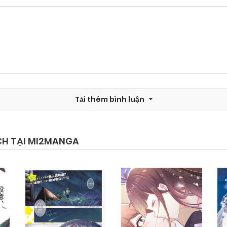
Chapter 12
25/09/2024
Chapter 10
25/09/2024
Tải thêm bình luận
Chapter 8
25/09/2024
Chapter 6
25/09/2024
CH TẠI MI2MANGA
Chapter 4
25/09/2024
Chapter 2
25/09/2024