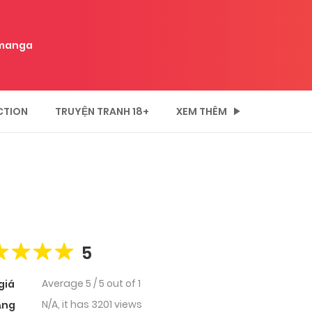
manga
CTION
TRUYỆN TRANH 18+
XEM THÊM
5
Average
5
/
5
out of
1
giá
N/A, it has 3201 views
ạng