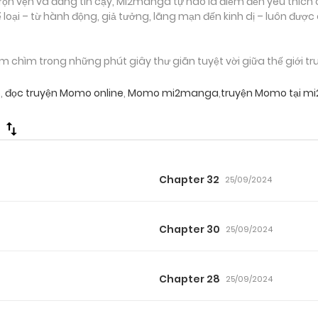
ọn vẹn và đáng tin cậy, Mi2manga tự hào là điểm đến yêu thích 
loại – từ hành động, giả tưởng, lãng mạn đến kinh dị – luôn được
chìm trong những phút giây thư giãn tuyệt vời giữa thế giới tr
o
,
đọc truyện Momo online
,
Momo mi2manga
,
truyện Momo tại m
Chapter 32
25/09/2024
Chapter 30
25/09/2024
Chapter 28
25/09/2024