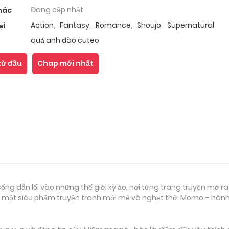
Đang cập nhật
hác
Action
,
Fantasy
,
Romance
,
Shoujo
,
Supernatural
ại
quả anh đào cuteo
từ đầu
Chap mới nhất
ổng dẫn lối vào những thế giới kỳ ảo, nơi từng trang truyện mở ra
 một siêu phẩm truyện tranh mới mẻ và nghẹt thở: Momo – hành t