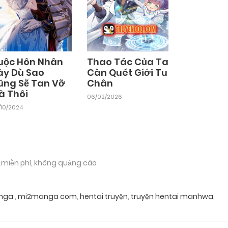
uộc Hôn Nhân
Thao Tác Của Ta
ày Dù Sao
Càn Quét Giới Tu
ũng Sẽ Tan Vỡ
Chân
à Thôi
06/02/2026
/10/2024
.miễn phí, không quảng cáo
nga
,
mi2manga com
,
hentai truyện
,
truyện hentai manhwa
,