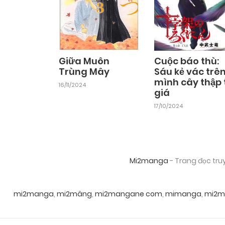
Chapter 1
25/09/2024
Giữa Muôn
Cuộc báo thù:
Trùng Mây
Sáu kẻ vác trê
mình cây thập 
16/11/2024
giá
17/10/2024
Mi2manga
- Trang đọc tru
mi2manga
,
mi2mâng
,
mi2mangane com
,
mimanga
,
mi2m