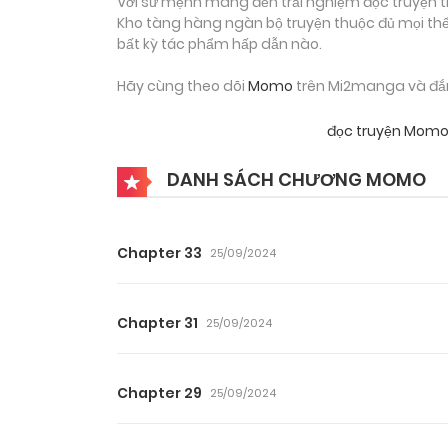
Với sứ mệnh mang đến trải nghiệm đọc truyện tr
Kho tàng hàng ngàn bộ truyện thuộc đủ mọi thể 
bất kỳ tác phẩm hấp dẫn nào.
Hãy cùng theo dõi
Momo
trên Mi2manga và đắm 
đọc truyện Mom
DANH SÁCH CHƯƠNG MOMO
Chapter 33
25/09/2024
Chapter 31
25/09/2024
Chapter 29
25/09/2024