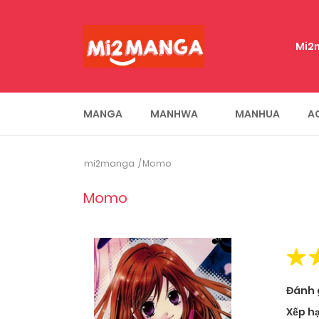
Mi2
MANGA
MANHWA
MANHUA
A
mi2manga
Momo
Momo
Đánh 
Xếp h