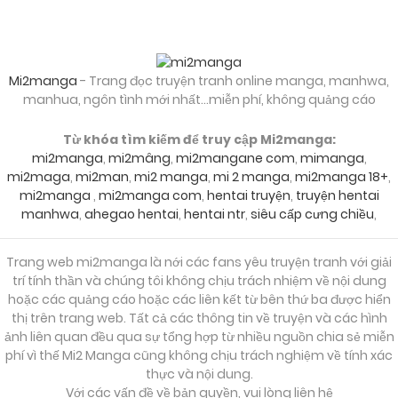
25/09/2024
Chapter 28
Mi2manga
- Trang đọc truyện tranh online manga, manhwa,
manhua, ngôn tình mới nhất...miễn phí, không quảng cáo
25/09/2024
Chapter 27
Từ khóa tìm kiếm để truy cập Mi2manga:
mi2manga
,
mi2mâng
,
mi2mangane com
,
mimanga
,
mi2maga
,
mi2man
,
mi2 manga
,
mi 2 manga
,
mi2manga 18+
,
25/09/2024
Chapter 26
mi2manga
,
mi2manga com
,
hentai truyện
,
truyện hentai
manhwa
,
ahegao hentai
,
hentai ntr
,
siêu cấp cưng chiều
,
25/09/2024
Chapter 25
Trang web mi2manga là nới các fans yêu truyện tranh với giải
trí tính thần và chúng tôi không chịu trách nhiệm về nội dung
hoặc các quảng cáo hoặc các liên kết từ bên thứ ba được hiển
25/09/2024
Chapter 24
thị trên trang web. Tất cả các thông tin về truyện và các hình
ảnh liên quan đều qua sự tổng hợp từ nhiều nguồn chia sẻ miễn
phí vì thế Mi2 Manga cũng không chịu trách nghiệm về tính xác
25/09/2024
Chapter 23
thực và nội dung.
Với các vấn đề về bản quyền, vui lòng liên hệ