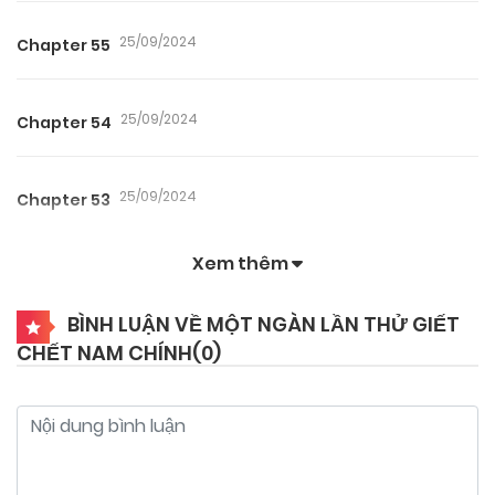
25/09/2024
Chapter 55
25/09/2024
Chapter 54
25/09/2024
Chapter 53
Xem thêm
25/09/2024
Chapter 52
BÌNH LUẬN VỀ MỘT NGÀN LẦN THỬ GIẾT
CHẾT NAM CHÍNH(
0
)
25/09/2024
Chapter 51
25/09/2024
Chapter 50