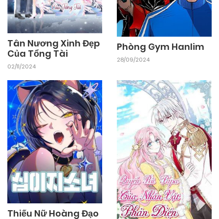
25/09/2024
Chapter 41
Tân Nương Xinh Đẹp
Phòng Gym Hanlim
Của Tổng Tài
25/09/2024
28/09/2024
Chapter 40
02/11/2024
25/09/2024
Chapter 39
25/09/2024
Chapter 38
25/09/2024
Chapter 37
25/09/2024
Chapter 36
Thiếu Nữ Hoàng Đạo