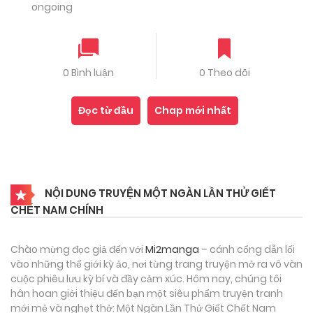
ongoing
0 Bình luận
0 Theo dõi
Đọc từ đầu
Chap mới nhất
NỘI DUNG TRUYỆN MỘT NGÀN LẦN THỬ GIẾT
CHẾT NAM CHÍNH
Chào mừng đọc giả đến với
Mi2manga
– cánh cổng dẫn lối
vào những thế giới kỳ ảo, nơi từng trang truyện mở ra vô vàn
cuộc phiêu lưu kỳ bí và đầy cảm xúc. Hôm nay, chúng tôi
hân hoan giới thiệu đến bạn một siêu phẩm truyện tranh
mới mẻ và nghẹt thở: Một Ngàn Lần Thử Giết Chết Nam