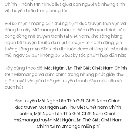
Chính – hành trình khốc liệt giữa con người và những sinh
vật huyền bí ẩn trong bóng tối.
Với sứ mệnh mang đến trải nghiệm đọc truyện trọn vẹn và
đáng tin cậy, Mi2manga tự hào là điểm đến yêu thích của
cộng đồng mê truyện tranh tại Việt Nam. Kho tàng hàng
ngàn bộ truyện thuộc đủ mọi thể loại – từ hành động, giả
tưởng, lãng mạn đến kinh dị – luôn được chúng tôi cập nhật
mỗi ngày để bạn không bỏ lỡ bất kỳ tác phẩm hấp dẫn nào.
Hãy cùng theo dõi
Một Ngàn Lần Thử Giết Chết Nam Chính
trên Mi2manga và đắm chìm trong những phút giây thư
giãn tuyệt vời giữa thế giới truyện tranh đầy màu sắc và
cuốn hút!
đọc truyện Một Ngàn Lần Thử Giết Chết Nam Chính
,
đọc truyện Một Ngàn Lần Thử Giết Chết Nam Chính
online
,
Một Ngàn Lần Thử Giết Chết Nam Chính
mi2manga
,
truyện Một Ngàn Lần Thử Giết Chết Nam
Chính tại mi2manga miễn phí