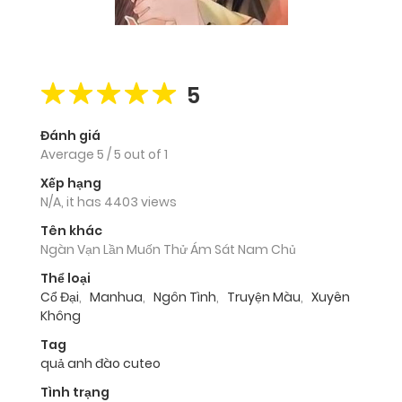
5
Đánh giá
Average
5
/
5
out of
1
Xếp hạng
N/A, it has 4403 views
Tên khác
Ngàn Vạn Lần Muốn Thử Ám Sát Nam Chủ
Thể loại
Cổ Đại
,
Manhua
,
Ngôn Tình
,
Truyện Màu
,
Xuyên
Không
Tag
quả anh đào cuteo
Tình trạng