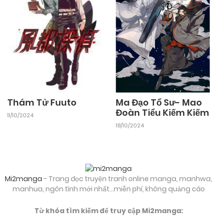
26/09/2024
Chapter 29
26/09/2024
Chapter 28
26/09/2024
Chapter 27
Thám Tử Fuuto
Ma Đạo Tổ Sư- Mao
26/09/2024
Chapter 26
Đoàn Tiểu Kiếm Kiếm
11/10/2024
18/10/2024
26/09/2024
Chapter 25
26/09/2024
Chapter 24
Mi2manga
- Trang đọc truyện tranh online manga, manhwa,
manhua, ngôn tình mới nhất...miễn phí, không quảng cáo
26/09/2024
Chapter 23
Từ khóa tìm kiếm để truy cập Mi2manga: