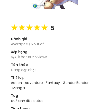
5
Đánh giá
Average
5
/
5
out of
1
Xếp hạng
N/A, it has 5066 views
Tên khác
Đang cập nhật
Thể loại
Action
,
Adventure
,
Fantasy
,
Gender Bender
,
Manga
Tag
quả anh đào cuteo
Tình trạng