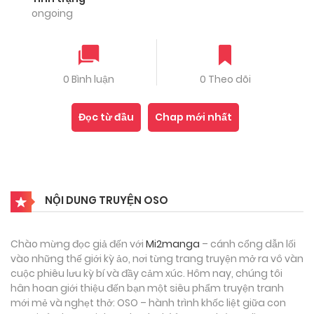
ongoing
0 Bình luận
0 Theo dõi
Đọc từ đầu
Chap mới nhất
NỘI DUNG TRUYỆN OSO
Chào mừng đọc giả đến với
Mi2manga
– cánh cổng dẫn lối
vào những thế giới kỳ ảo, nơi từng trang truyện mở ra vô vàn
cuộc phiêu lưu kỳ bí và đầy cảm xúc. Hôm nay, chúng tôi
hân hoan giới thiệu đến bạn một siêu phẩm truyện tranh
mới mẻ và nghẹt thở: OSO – hành trình khốc liệt giữa con