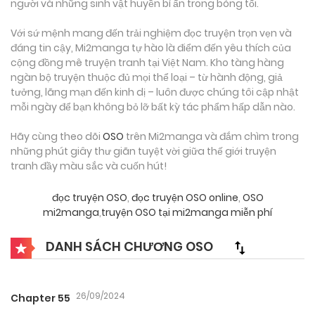
người và những sinh vật huyền bí ẩn trong bóng tối.
Với sứ mệnh mang đến trải nghiệm đọc truyện trọn vẹn và
đáng tin cậy, Mi2manga tự hào là điểm đến yêu thích của
cộng đồng mê truyện tranh tại Việt Nam. Kho tàng hàng
ngàn bộ truyện thuộc đủ mọi thể loại – từ hành động, giả
tưởng, lãng mạn đến kinh dị – luôn được chúng tôi cập nhật
mỗi ngày để bạn không bỏ lỡ bất kỳ tác phẩm hấp dẫn nào.
Hãy cùng theo dõi
OSO
trên Mi2manga và đắm chìm trong
những phút giây thư giãn tuyệt vời giữa thế giới truyện
tranh đầy màu sắc và cuốn hút!
đọc truyện OSO
,
đọc truyện OSO online
,
OSO
mi2manga
,
truyện OSO tại mi2manga miễn phí
DANH SÁCH CHƯƠNG OSO
26/09/2024
Chapter 55