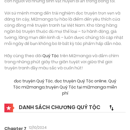
con người và những sinh vật huyền bí ẩn trong bóng tối.
Với sứ mệnh mang đến trải nghiệm đọc truyện trọn vẹn và
đáng tin cậy, Mi2manga tự hào là điểm đến yêu thích của
cộng đồng mê truyện tranh tại Việt Nam. Kho tàng hàng
ngàn bộ truyện thuộc đủ mọi thể loại – từ hành động, giả
tưởng, lãng mạn đến kinh dị – luôn được chúng tôi cập nhật
mỗi ngày để bạn không bỏ lỡ bất kỳ tác phẩm hấp dẫn nào.
Hãy cùng theo dõi
Quý Tộc
trên Mi2manga và đắm chìm
trong những phút giây thư giãn tuyệt vời giữa thế giới
truyện tranh đầy màu sắc và cuốn hút!
đọc truyện Quý Tộc
,
đọc truyện Quý Tộc online
,
Quý
Tộc mi2manga
,
truyện Quý Tộc tại mi2manga miễn
phí
DANH SÁCH CHƯƠNG QUÝ TỘC
12/10/2024
Chapter 7