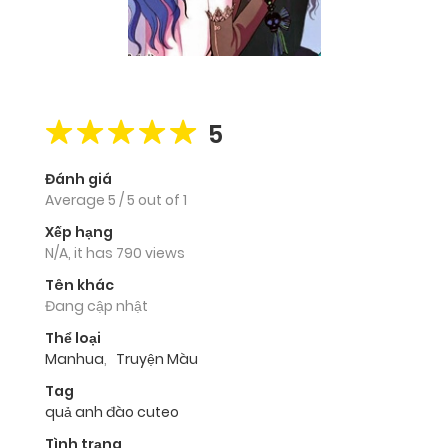
5
Đánh giá
Average
5
/
5
out of
1
Xếp hạng
N/A, it has 790 views
Tên khác
Đang cập nhật
Thể loại
Manhua
,
Truyện Màu
Tag
quả anh đào cuteo
Tình trạng