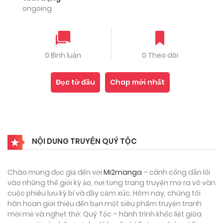
ongoing
0 Bình luận
0 Theo dõi
Đọc từ đầu
Chap mới nhất
NỘI DUNG TRUYỆN QUÝ TỘC
Chào mừng đọc giả đến với
Mi2manga
– cánh cổng dẫn lối
vào những thế giới kỳ ảo, nơi từng trang truyện mở ra vô vàn
cuộc phiêu lưu kỳ bí và đầy cảm xúc. Hôm nay, chúng tôi
hân hoan giới thiệu đến bạn một siêu phẩm truyện tranh
mới mẻ và nghẹt thở: Quý Tộc – hành trình khốc liệt giữa