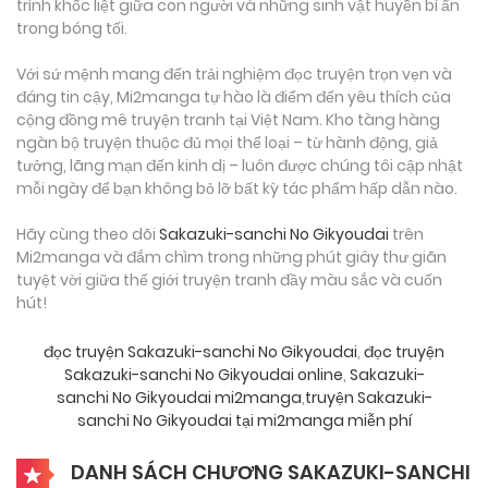
trình khốc liệt giữa con người và những sinh vật huyền bí ẩn
trong bóng tối.
Với sứ mệnh mang đến trải nghiệm đọc truyện trọn vẹn và
đáng tin cậy, Mi2manga tự hào là điểm đến yêu thích của
cộng đồng mê truyện tranh tại Việt Nam. Kho tàng hàng
ngàn bộ truyện thuộc đủ mọi thể loại – từ hành động, giả
tưởng, lãng mạn đến kinh dị – luôn được chúng tôi cập nhật
mỗi ngày để bạn không bỏ lỡ bất kỳ tác phẩm hấp dẫn nào.
Hãy cùng theo dõi
Sakazuki-sanchi No Gikyoudai
trên
Mi2manga và đắm chìm trong những phút giây thư giãn
tuyệt vời giữa thế giới truyện tranh đầy màu sắc và cuốn
hút!
đọc truyện Sakazuki-sanchi No Gikyoudai
,
đọc truyện
Sakazuki-sanchi No Gikyoudai online
,
Sakazuki-
sanchi No Gikyoudai mi2manga
,
truyện Sakazuki-
sanchi No Gikyoudai tại mi2manga miễn phí
DANH SÁCH CHƯƠNG SAKAZUKI-SANCHI