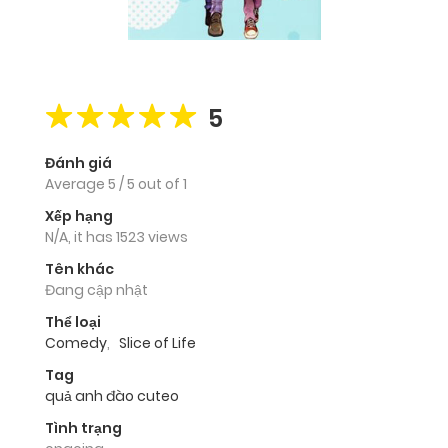
5
Đánh giá
Average
5
/
5
out of
1
Xếp hạng
N/A, it has 1523 views
Tên khác
Đang cập nhật
Thể loại
Comedy
,
Slice of Life
Tag
quả anh đào cuteo
Tình trạng