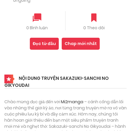
ongoing
0 Bình luận
0 Theo dõi
Đọc từ đầu
Chap mới nhất
NỘI DUNG TRUYỆN SAKAZUKI-SANCHI NO
GIKYOUDAI
Chào mừng đọc giả đến với
Mi2manga
– cánh cổng dẫn lối
vào những thế giới kỳ ảo, nơi từng trang truyện mở ra vô vàn
cuộc phiêu lưu kỳ bí và đầy cảm xúc. Hôm nay, chúng tôi
hân hoan giới thiệu đến bạn một siêu phẩm truyện tranh
mới mẻ và nghẹt thở: Sakazuki-sanchi No Gikyoudai – hành