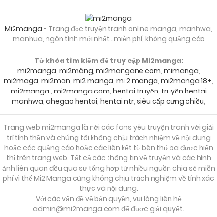
Mi2manga
- Trang đọc truyện tranh online manga, manhwa,
manhua, ngôn tình mới nhất...miễn phí, không quảng cáo
Từ khóa tìm kiếm để truy cập Mi2manga:
mi2manga
,
mi2mâng
,
mi2mangane com
,
mimanga
,
mi2maga
,
mi2man
,
mi2 manga
,
mi 2 manga
,
mi2manga 18+
,
mi2manga
,
mi2manga com
,
hentai truyện
,
truyện hentai
manhwa
,
ahegao hentai
,
hentai ntr
,
siêu cấp cưng chiều
,
Trang web mi2manga là nới các fans yêu truyện tranh với giải
trí tính thần và chúng tôi không chịu trách nhiệm về nội dung
hoặc các quảng cáo hoặc các liên kết từ bên thứ ba được hiển
thị trên trang web. Tất cả các thông tin về truyện và các hình
ảnh liên quan đều qua sự tổng hợp từ nhiều nguồn chia sẻ miễn
phí vì thế Mi2 Manga cũng không chịu trách nghiệm về tính xác
thực và nội dung.
Với các vấn đề về bản quyền, vui lòng liên hệ
admin@mi2manga.com
để được giải quyết.