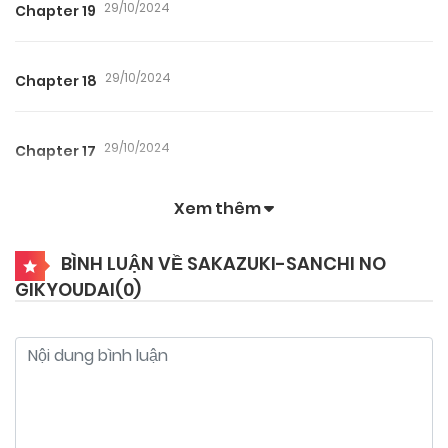
29/10/2024
Chapter 19
29/10/2024
Chapter 18
29/10/2024
Chapter 17
Xem thêm
29/10/2024
Chapter 16
BÌNH LUẬN VỀ SAKAZUKI-SANCHI NO
GIKYOUDAI(
0
)
29/10/2024
Chapter 15
29/10/2024
Chapter 14
29/10/2024
Chapter 13