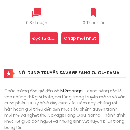
0 Bình luận
0 Theo dõi
Đọc từ đầu
Chap mới nhất
NỘI DUNG TRUYỆN SAVAGE FANG OJOU-SAMA
Chào mừng đọc giả đến với
Mi2manga
– cánh cổng dẫn lối
vào những thế giới kỳ ảo, nơi từng trang truyện mở ra vô vàn
cuộc phiêu lưu kỳ bí và đầy cảm xúc. Hôm nay, chúng tôi
hân hoan giới thiệu đến bạn một siêu phẩm truyện tranh
mới mẻ và nghẹt thở: Savage Fang Ojou-Sama – hành trình
khốc liệt giữa con người và những sinh vật huyền bí ẩn trong
bóng tối.