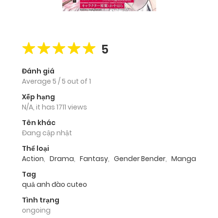
5
Đánh giá
Average
5
/
5
out of
1
Xếp hạng
N/A, it has 1711 views
Tên khác
Đang cập nhật
Thể loại
Action
,
Drama
,
Fantasy
,
Gender Bender
,
Manga
Tag
quả anh đào cuteo
Tình trạng
ongoing