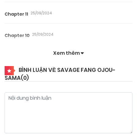
25/09/2024
Chapter 11
25/09/2024
Chapter 10
Xem thêm
25/09/2024
Chapter 9
BÌNH LUẬN VỀ SAVAGE FANG OJOU-
SAMA(
0
)
25/09/2024
Chapter 8
25/09/2024
Chapter 7
25/09/2024
Chapter 6