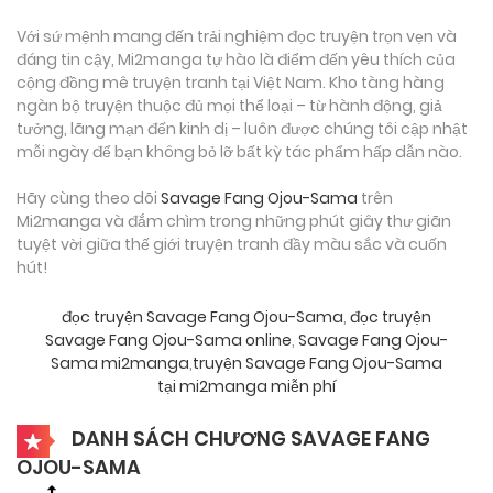
Với sứ mệnh mang đến trải nghiệm đọc truyện trọn vẹn và
đáng tin cậy, Mi2manga tự hào là điểm đến yêu thích của
cộng đồng mê truyện tranh tại Việt Nam. Kho tàng hàng
ngàn bộ truyện thuộc đủ mọi thể loại – từ hành động, giả
tưởng, lãng mạn đến kinh dị – luôn được chúng tôi cập nhật
mỗi ngày để bạn không bỏ lỡ bất kỳ tác phẩm hấp dẫn nào.
Hãy cùng theo dõi
Savage Fang Ojou-Sama
trên
Mi2manga và đắm chìm trong những phút giây thư giãn
tuyệt vời giữa thế giới truyện tranh đầy màu sắc và cuốn
hút!
đọc truyện Savage Fang Ojou-Sama
,
đọc truyện
Savage Fang Ojou-Sama online
,
Savage Fang Ojou-
Sama mi2manga
,
truyện Savage Fang Ojou-Sama
tại mi2manga miễn phí
DANH SÁCH CHƯƠNG SAVAGE FANG
OJOU-SAMA