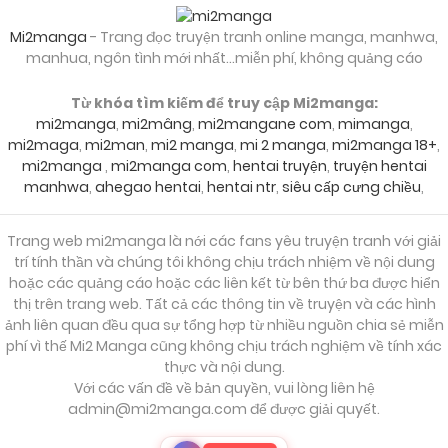
Mi2manga
- Trang đọc truyện tranh online manga, manhwa,
manhua, ngôn tình mới nhất...miễn phí, không quảng cáo
Từ khóa tìm kiếm để truy cập Mi2manga:
mi2manga
,
mi2mâng
,
mi2mangane com
,
mimanga
,
mi2maga
,
mi2man
,
mi2 manga
,
mi 2 manga
,
mi2manga 18+
,
mi2manga
,
mi2manga com
,
hentai truyện
,
truyện hentai
manhwa
,
ahegao hentai
,
hentai ntr
,
siêu cấp cưng chiều
,
Trang web mi2manga là nới các fans yêu truyện tranh với giải
trí tính thần và chúng tôi không chịu trách nhiệm về nội dung
hoặc các quảng cáo hoặc các liên kết từ bên thứ ba được hiển
thị trên trang web. Tất cả các thông tin về truyện và các hình
ảnh liên quan đều qua sự tổng hợp từ nhiều nguồn chia sẻ miễn
phí vì thế Mi2 Manga cũng không chịu trách nghiệm về tính xác
thực và nội dung.
Với các vấn đề về bản quyền, vui lòng liên hệ
admin@mi2manga.com
để được giải quyết.