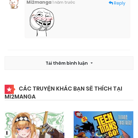
Mi2manga
1 năm trước
Reply
25/09/2024
Chapter 41
25/09/2024
Chapter 40
25/09/2024
Chapter 39
Tải thêm bình luận
25/09/2024
Chapter 38
CÁC TRUYỆN KHÁC BẠN SẼ THÍCH TẠI
25/09/2024
Chapter 37
MI2MANGA
25/09/2024
Chapter 36
25/09/2024
Chapter 35.6