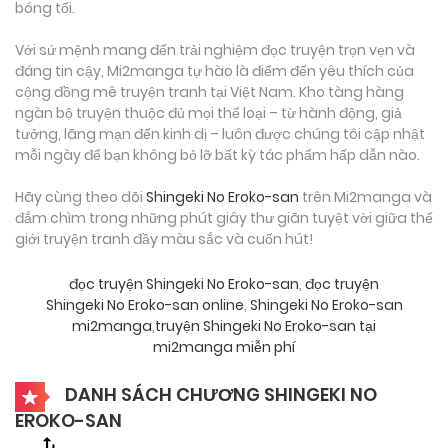
bóng tối.
Với sứ mệnh mang đến trải nghiệm đọc truyện trọn vẹn và
đáng tin cậy, Mi2manga tự hào là điểm đến yêu thích của
cộng đồng mê truyện tranh tại Việt Nam. Kho tàng hàng
ngàn bộ truyện thuộc đủ mọi thể loại – từ hành động, giả
tưởng, lãng mạn đến kinh dị – luôn được chúng tôi cập nhật
mỗi ngày để bạn không bỏ lỡ bất kỳ tác phẩm hấp dẫn nào.
Hãy cùng theo dõi
Shingeki No Eroko-san
trên Mi2manga và
đắm chìm trong những phút giây thư giãn tuyệt vời giữa thế
giới truyện tranh đầy màu sắc và cuốn hút!
đọc truyện Shingeki No Eroko-san
,
đọc truyện
Shingeki No Eroko-san online
,
Shingeki No Eroko-san
mi2manga
,
truyện Shingeki No Eroko-san tại
mi2manga miễn phí
DANH SÁCH CHƯƠNG SHINGEKI NO
EROKO-SAN