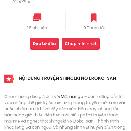
ongoing
1 Bình luận
0 Theo dõi
Đọc từ đầu
Chap mới nhất
NỘI DUNG TRUYỆN SHINGEKI NO EROKO-SAN
Chào mừng đọc giả đến với
Mi2manga
– cánh cổng dẫn lối
vào những thế giới kỳ ảo, nơi từng trang truyện mở ra vô vàn
cuộc phiêu lưu kỳ bí và đầy cảm xúc. Hôm nay, chúng tôi
hân hoan giới thiệu đến bạn một siêu phẩm truyện tranh
mới mẻ và nghẹt thở: Shingeki No Eroko-san – hành trình
khốc liệt giữa con người và những sinh vật huyền bí ẩn trong