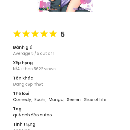
5
Đánh giá
Average
5
/
5
out of
1
Xếp hạng
N/A, it has 5622 views
Tên khác
Đang cập nhật
Thể loại
Comedy
,
Ecchi
,
Manga
,
Seinen
,
Slice of Life
Tag
quả anh đào cuteo
Tình trạng