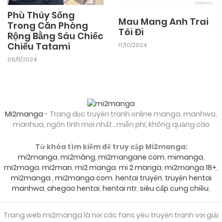
Chapter 25
Phù Thủy Sống
Mau Mang Anh Trai
Trong Căn Phòng
Tôi Đi
25/09/2024
Rộng Bằng Sáu Chiếc
Chapter 24
Chiếu Tatami
17/10/2024
06/11/2024
25/09/2024
Chapter 23
25/09/2024
Chapter 22
Mi2manga
- Trang đọc truyện tranh online manga, manhwa,
manhua, ngôn tình mới nhất...miễn phí, không quảng cáo
25/09/2024
Chapter 21.5
Từ khóa tìm kiếm để truy cập Mi2manga:
mi2manga
,
mi2mâng
,
mi2mangane com
,
mimanga
,
mi2maga
,
mi2man
,
mi2 manga
,
mi 2 manga
,
mi2manga 18+
,
25/09/2024
Chapter 21
mi2manga
,
mi2manga com
,
hentai truyện
,
truyện hentai
manhwa
,
ahegao hentai
,
hentai ntr
,
siêu cấp cưng chiều
,
25/09/2024
Chapter 20
Trang web mi2manga là nới các fans yêu truyện tranh với giải