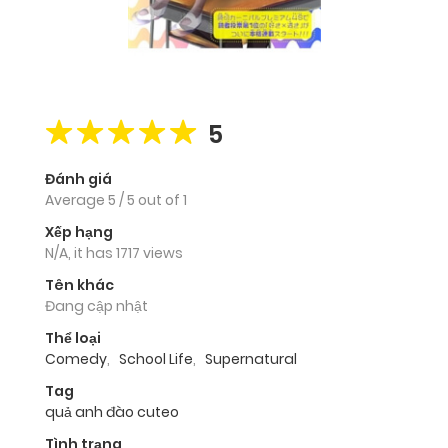
5
Đánh giá
Average
5
/
5
out of
1
Xếp hạng
N/A, it has 1717 views
Tên khác
Đang cập nhật
Thể loại
Comedy
,
School Life
,
Supernatural
Tag
quả anh đào cuteo
Tình trạng