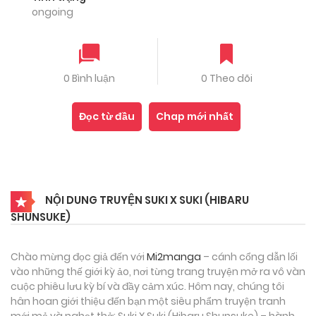
ongoing
0 Bình luận
0 Theo dõi
Đọc từ đầu
Chap mới nhất
NỘI DUNG TRUYỆN SUKI X SUKI (HIBARU
SHUNSUKE)
Chào mừng đọc giả đến với
Mi2manga
– cánh cổng dẫn lối
vào những thế giới kỳ ảo, nơi từng trang truyện mở ra vô vàn
cuộc phiêu lưu kỳ bí và đầy cảm xúc. Hôm nay, chúng tôi
hân hoan giới thiệu đến bạn một siêu phẩm truyện tranh