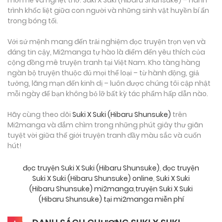
mới mẻ và nghẹt thở: Suki X Suki (Hibaru Shunsuke) – hành
trình khốc liệt giữa con người và những sinh vật huyền bí ẩn
trong bóng tối.
Với sứ mệnh mang đến trải nghiệm đọc truyện trọn vẹn và
đáng tin cậy, Mi2manga tự hào là điểm đến yêu thích của
cộng đồng mê truyện tranh tại Việt Nam. Kho tàng hàng
ngàn bộ truyện thuộc đủ mọi thể loại – từ hành động, giả
tưởng, lãng mạn đến kinh dị – luôn được chúng tôi cập nhật
mỗi ngày để bạn không bỏ lỡ bất kỳ tác phẩm hấp dẫn nào.
Hãy cùng theo dõi
Suki X Suki (Hibaru Shunsuke)
trên
Mi2manga và đắm chìm trong những phút giây thư giãn
tuyệt vời giữa thế giới truyện tranh đầy màu sắc và cuốn
hút!
đọc truyện Suki X Suki (Hibaru Shunsuke)
,
đọc truyện
Suki X Suki (Hibaru Shunsuke) online
,
Suki X Suki
(Hibaru Shunsuke) mi2manga
,
truyện Suki X Suki
(Hibaru Shunsuke) tại mi2manga miễn phí