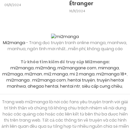
Étranger
05/11/2024
16/11/2024
Mi2manga
- Trang đọc truyện tranh online manga, manhwa,
manhua, ngôn tình mới nhất...miễn phí, không quảng cáo
Từ khóa tìm kiếm để truy cập Mi2manga:
mi2manga
,
mi2mâng
,
mi2mangane com
,
mimanga
,
mi2maga
,
mi2man
,
mi2 manga
,
mi 2 manga
,
mi2manga 18+
,
mi2manga
,
mi2manga com
,
hentai truyện
,
truyện hentai
manhwa
,
ahegao hentai
,
hentai ntr
,
siêu cấp cưng chiều
,
Trang web mi2manga là nới các fans yêu truyện tranh với giải
trí tính thần và chúng tôi không chịu trách nhiệm về nội dung
hoặc các quảng cáo hoặc các liên kết từ bên thứ ba được hiển
thị trên trang web. Tất cả các thông tin về truyện và các hình
ảnh liên quan đều qua sự tổng hợp từ nhiều nguồn chia sẻ miễn