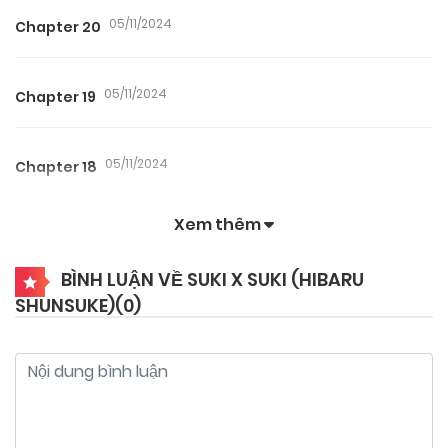
05/11/2024
Chapter 20
05/11/2024
Chapter 19
05/11/2024
Chapter 18
Xem thêm
05/11/2024
Chapter 17
BÌNH LUẬN VỀ SUKI X SUKI (HIBARU
SHUNSUKE)(
0
)
05/11/2024
Chapter 16
05/11/2024
Chapter 15
05/11/2024
Chapter 14