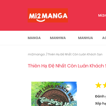
Mi2
MANGA
MANHWA
MANHUA
A
mi2manga
Thiên Hạ Đệ Nhất Côn Luân Khách Sạn
Thiên Hạ Đệ Nhất Côn Luân Khách 
Đánh 
Xếp h