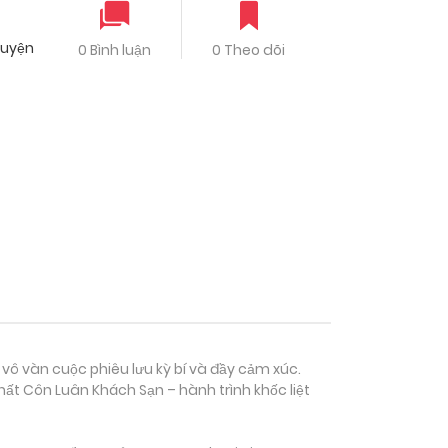
ruyện
0 Bình luận
0 Theo dõi
 vô vàn cuộc phiêu lưu kỳ bí và đầy cảm xúc.
ất Côn Luân Khách Sạn – hành trình khốc liệt