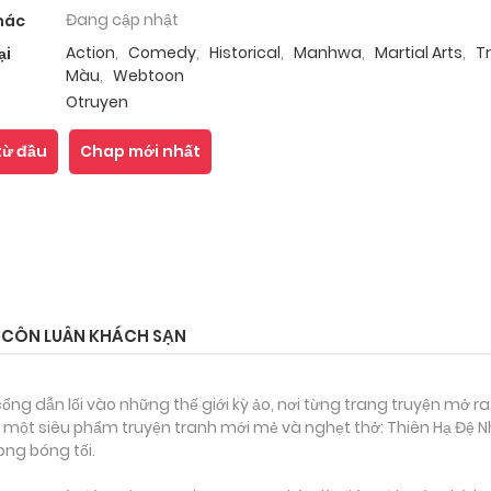
Đang cập nhật
hác
Action
,
Comedy
,
Historical
,
Manhwa
,
Martial Arts
,
T
ại
Màu
,
Webtoon
Otruyen
từ đầu
Chap mới nhất
T CÔN LUÂN KHÁCH SẠN
ổng dẫn lối vào những thế giới kỳ ảo, nơi từng trang truyện mở ra
 một siêu phẩm truyện tranh mới mẻ và nghẹt thở: Thiên Hạ Đệ Nh
ong bóng tối.