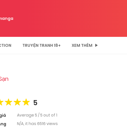
manga
CTION
TRUYỆN TRANH 18+
XEM THÊM
Sạn
5
Average
5
/
5
out of
1
giá
N/A, it has 6516 views
ạng