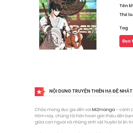
Tên k
Thể lo
Tag
Đọc 
NỘI DUNG TRUYỆN THIÊN HẠ ĐỆ NHẤ
Chào mừng đọc giả đến với
Mi2manga
– cánh c
Hôm nay, chúng tôi hân hoan giới thiệu đến bạn
giữa con người và những sinh vật huyền bí ẩn tr