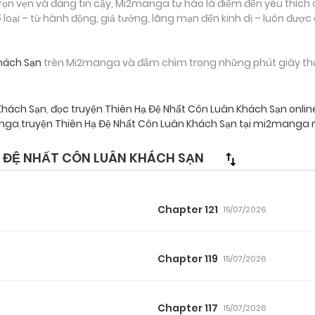
ọn vẹn và đáng tin cậy, Mi2manga tự hào là điểm đến yêu thích 
loại – từ hành động, giả tưởng, lãng mạn đến kinh dị – luôn được
hách Sạn
trên Mi2manga và đắm chìm trong những phút giây thư g
 Khách Sạn
,
đọc truyện Thiên Hạ Đệ Nhất Côn Luân Khách Sạn onlin
nga
,
truyện Thiên Hạ Đệ Nhất Côn Luân Khách Sạn tại mi2manga 
 ĐỆ NHẤT CÔN LUÂN KHÁCH SẠN
Chapter 121
15/07/2026
Chapter 119
15/07/2026
Chapter 117
15/07/2026