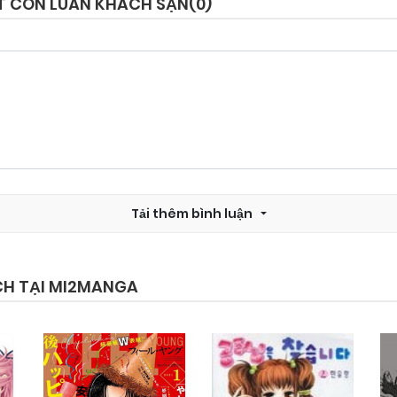
ẤT CÔN LUÂN KHÁCH SẠN(
0
)
Chapter 103
15/07/2026
Chapter 101
15/07/2026
Chapter 98
15/07/2026
Tải thêm bình luận
Chapter 96
15/07/2026
Chapter 94
15/07/2026
CH TẠI MI2MANGA
Chapter 92
15/07/2026