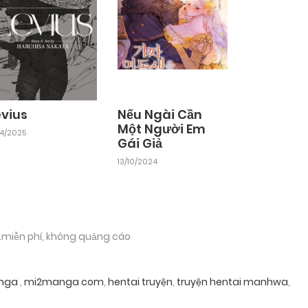
evius
Nếu Ngài Cần
Một Người Em
04/2025
Gái Giả
13/10/2024
.miễn phí, không quảng cáo
nga
,
mi2manga com
,
hentai truyện
,
truyện hentai manhwa
,