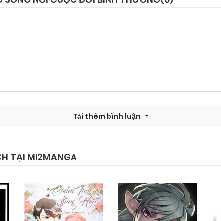
Chapter 190
06/03/2026
Chapter 188
19/02/2026
Chapter 186
19/02/2026
Tải thêm bình luận
Chapter 184
19/02/2026
Chapter 182
19/02/2026
CH TẠI MI2MANGA
Chapter 180
19/02/2026
Chapter 178
19/02/2026