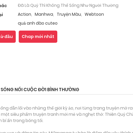
Đã Là Quỷ Thì Không Thể Sống Như Người Thường
hác
Action
,
Manhwa
,
Truyện Màu
,
Webtoon
ại
quả anh đào cuteo
từ đầu
Chap mới nhất
 SỐNG NỔI CUỘC ĐỜI BÌNH THƯỜNG
ổng dẫn lối vào những thế giới kỳ ảo, nơi từng trang truyện mở ra
n một siêu phẩm truyện tranh mới mẻ và nghẹt thở: Thiên Quỷ Ch
 bí ẩn trong bóng tối.
ọn vẹn và đáng tin cậy, Mi2manga tự hào là điểm đến yêu thích 