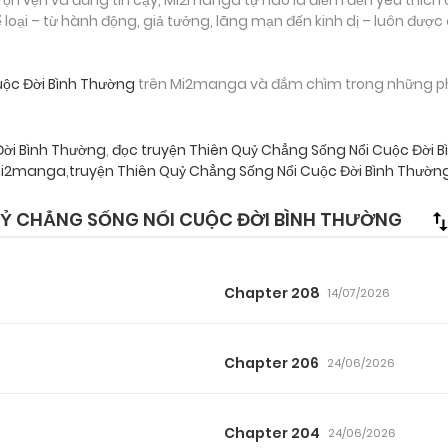
loại – từ hành động, giả tưởng, lãng mạn đến kinh dị – luôn được
uộc Đời Bình Thường
trên Mi2manga và đắm chìm trong những phút 
Đời Bình Thường
,
đọc truyện Thiên Quỷ Chẳng Sống Nổi Cuộc Đời B
 mi2manga
,
truyện Thiên Quỷ Chẳng Sống Nổi Cuộc Đời Bình Thườn
Ỷ CHẲNG SỐNG NỔI CUỘC ĐỜI BÌNH THƯỜNG
Chapter 208
14/07/2026
Chapter 206
24/06/2026
Chapter 204
24/06/2026