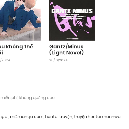
êu không thể
Gantz/Minus
ói
(Light Novel)
11/2024
20/10/2024
.miễn phí, không quảng cáo
nga
,
mi2manga com
,
hentai truyện
,
truyện hentai manhwa
,