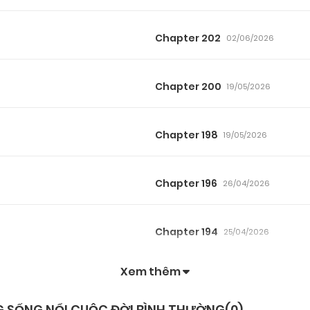
Chapter 202
02/06/2026
Chapter 200
19/05/2026
Chapter 198
19/05/2026
Chapter 196
26/04/2026
Chapter 194
25/04/2026
Xem thêm
Chapter 192
21/03/2026
G SỐNG NỔI CUỘC ĐỜI BÌNH THƯỜNG(
0
)