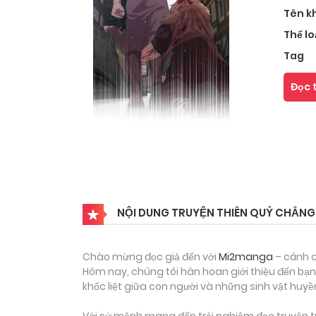
Tên k
Thể lo
Tag
Đọc 
NỘI DUNG TRUYỆN THIÊN QUỶ CHẲNG
Chào mừng đọc giả đến với
Mi2manga
– cánh c
Hôm nay, chúng tôi hân hoan giới thiệu đến bạ
khốc liệt giữa con người và những sinh vật huyền
Với sứ mệnh mang đến trải nghiệm đọc truyện tr