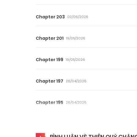
Chapter 203
02/06/2026
Chapter 201
19/05/2026
Chapter 199
19/05/2026
Chapter 197
26/04/2026
Chapter 195
26/04/2026
Chapter 193
25/04/2026
BÌNH LUẬN VỀ THIÊN QUỶ CHẲN