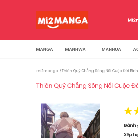
Mi2
MANGA
MANHWA
MANHUA
A
mi2manga
Thiên Quỷ Chẳng Sống Nổi Cuộc Đời Bìn
Thiên Quỷ Chẳng Sống Nổi Cuộc Đ
Đánh 
Xếp h