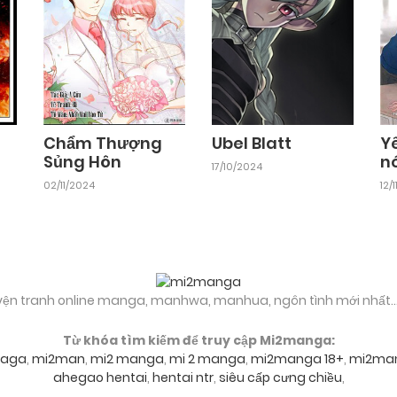
Chapter 176
19/02/2026
Chapter 174
19/02/2026
Chẩm Thượng
Ubel Blatt
Y
Sủng Hôn
n
17/10/2024
Chapter 172
02/11/2024
12/
19/02/2026
Chapter 170
19/02/2026
yện tranh online manga, manhwa, manhua, ngôn tình mới nhất..
Chapter 168
19/02/2026
Từ khóa tìm kiếm để truy cập Mi2manga:
aga
,
mi2man
,
mi2 manga
,
mi 2 manga
,
mi2manga 18+
,
mi2ma
Chapter 166
19/02/2026
ahegao hentai
,
hentai ntr
,
siêu cấp cưng chiều
,