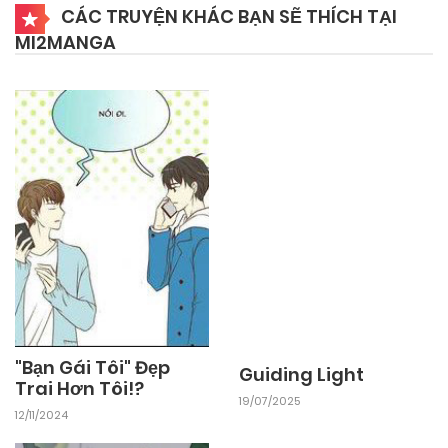
26/09/2024
Chapter 49
CÁC TRUYỆN KHÁC BẠN SẼ THÍCH TẠI
MI2MANGA
26/09/2024
Chapter 48
26/09/2024
Chapter 47
26/09/2024
Chapter 46
26/09/2024
Chapter 45
26/09/2024
Chapter 44
"Bạn Gái Tôi" Đẹp
Guiding Light
Trai Hơn Tôi!?
19/07/2025
12/11/2024
26/09/2024
Chapter 43