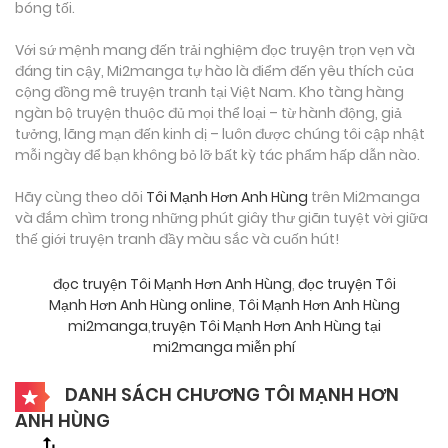
bóng tối.
Với sứ mệnh mang đến trải nghiệm đọc truyện trọn vẹn và
đáng tin cậy, Mi2manga tự hào là điểm đến yêu thích của
cộng đồng mê truyện tranh tại Việt Nam. Kho tàng hàng
ngàn bộ truyện thuộc đủ mọi thể loại – từ hành động, giả
tưởng, lãng mạn đến kinh dị – luôn được chúng tôi cập nhật
mỗi ngày để bạn không bỏ lỡ bất kỳ tác phẩm hấp dẫn nào.
Hãy cùng theo dõi
Tôi Mạnh Hơn Anh Hùng
trên Mi2manga
và đắm chìm trong những phút giây thư giãn tuyệt vời giữa
thế giới truyện tranh đầy màu sắc và cuốn hút!
đọc truyện Tôi Mạnh Hơn Anh Hùng
,
đọc truyện Tôi
Mạnh Hơn Anh Hùng online
,
Tôi Mạnh Hơn Anh Hùng
mi2manga
,
truyện Tôi Mạnh Hơn Anh Hùng tại
mi2manga miễn phí
DANH SÁCH CHƯƠNG TÔI MẠNH HƠN
ANH HÙNG