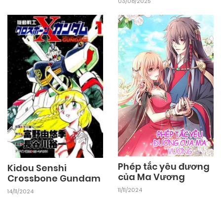
03/08/2025
16/02/2026
Chapter 94
16/02/2026
Chapter 93
16/02/2026
Chapter 92
16/02/2026
Chapter 91
16/02/2026
Chapter 90
Phép tắc yêu đương
Kidou Senshi
của Ma Vương
Crossbone Gundam
16/02/2026
Chapter 89
11/11/2024
14/11/2024
16/02/2026