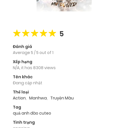
5
Đánh giá
Average
5
/
5
out of
1
Xếp hạng
N/A, it has 8308 views
Tên khác
Đang cập nhật
Thể loại
Action
,
Manhwa
,
Truyện Màu
Tag
quả anh đào cuteo
Tình trạng