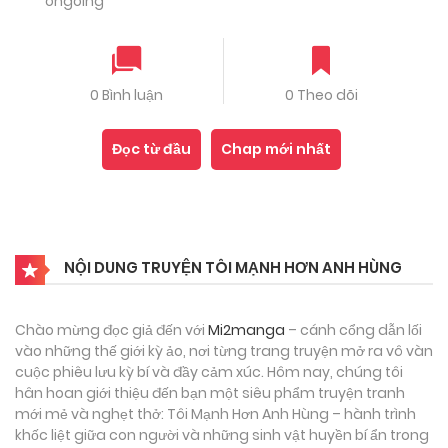
ongoing
0 Bình luận
0 Theo dõi
Đọc từ đầu
Chap mới nhất
NỘI DUNG TRUYỆN TÔI MẠNH HƠN ANH HÙNG
Chào mừng đọc giả đến với
Mi2manga
– cánh cổng dẫn lối
vào những thế giới kỳ ảo, nơi từng trang truyện mở ra vô vàn
cuộc phiêu lưu kỳ bí và đầy cảm xúc. Hôm nay, chúng tôi
hân hoan giới thiệu đến bạn một siêu phẩm truyện tranh
mới mẻ và nghẹt thở: Tôi Mạnh Hơn Anh Hùng – hành trình
khốc liệt giữa con người và những sinh vật huyền bí ẩn trong