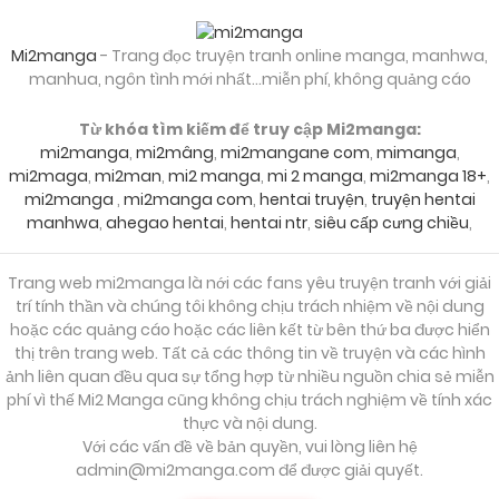
Chapter 88
Mi2manga
- Trang đọc truyện tranh online manga, manhwa,
16/02/2026
Chapter 87
manhua, ngôn tình mới nhất...miễn phí, không quảng cáo
Từ khóa tìm kiếm để truy cập Mi2manga:
mi2manga
,
mi2mâng
,
mi2mangane com
,
mimanga
,
16/02/2026
Chapter 86
mi2maga
,
mi2man
,
mi2 manga
,
mi 2 manga
,
mi2manga 18+
,
mi2manga
,
mi2manga com
,
hentai truyện
,
truyện hentai
manhwa
,
ahegao hentai
,
hentai ntr
,
siêu cấp cưng chiều
,
16/02/2026
Chapter 85
Trang web mi2manga là nới các fans yêu truyện tranh với giải
trí tính thần và chúng tôi không chịu trách nhiệm về nội dung
16/02/2026
Chapter 84
hoặc các quảng cáo hoặc các liên kết từ bên thứ ba được hiển
thị trên trang web. Tất cả các thông tin về truyện và các hình
ảnh liên quan đều qua sự tổng hợp từ nhiều nguồn chia sẻ miễn
16/02/2026
Chapter 83
phí vì thế Mi2 Manga cũng không chịu trách nghiệm về tính xác
thực và nội dung.
Với các vấn đề về bản quyền, vui lòng liên hệ
16/02/2026
Chapter 82
admin@mi2manga.com
để được giải quyết.