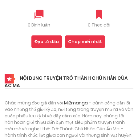
0 Bình luận
0 Theo dõi
Đọc từ đầu
Chap mới nhất
NỘI DUNG TRUYỆN TRỞ THÀNH CHỦ NHÂN CỦA
ÁC MA
Chào mừng đọc giả đến với
Mi2manga
– cánh cổng dẫn lối
vào những thế giới kỳ ảo, nơi từng trang truyện mở ra vô vàn
cuộc phiêu lưu kỳ bí và đầy cảm xúc. Hôm nay, chúng tôi
hân hoan giới thiệu đến bạn một siêu phẩm truyện tranh
mới mẻ và nghẹt thở: Trở Thành Chủ Nhân Của Ác Ma –
hành trình khốc liệt giữa con người và những sinh vật huyền