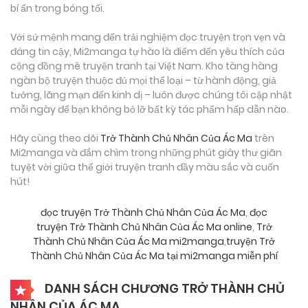
bí ẩn trong bóng tối.
Với sứ mệnh mang đến trải nghiệm đọc truyện trọn vẹn và
đáng tin cậy, Mi2manga tự hào là điểm đến yêu thích của
cộng đồng mê truyện tranh tại Việt Nam. Kho tàng hàng
ngàn bộ truyện thuộc đủ mọi thể loại – từ hành động, giả
tưởng, lãng mạn đến kinh dị – luôn được chúng tôi cập nhật
mỗi ngày để bạn không bỏ lỡ bất kỳ tác phẩm hấp dẫn nào.
Hãy cùng theo dõi
Trở Thành Chủ Nhân Của Ác Ma
trên
Mi2manga và đắm chìm trong những phút giây thư giãn
tuyệt vời giữa thế giới truyện tranh đầy màu sắc và cuốn
hút!
đọc truyện Trở Thành Chủ Nhân Của Ác Ma
,
đọc
truyện Trở Thành Chủ Nhân Của Ác Ma online
,
Trở
Thành Chủ Nhân Của Ác Ma mi2manga
,
truyện Trở
Thành Chủ Nhân Của Ác Ma tại mi2manga miễn phí
DANH SÁCH CHƯƠNG TRỞ THÀNH CHỦ
NHÂN CỦA ÁC MA