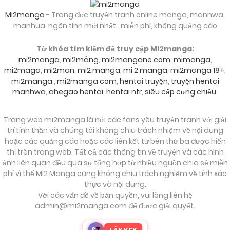
Mi2manga
- Trang đọc truyện tranh online manga, manhwa,
manhua, ngôn tình mới nhất...miễn phí, không quảng cáo
Từ khóa tìm kiếm để truy cập Mi2manga:
mi2manga
,
mi2mâng
,
mi2mangane com
,
mimanga
,
mi2maga
,
mi2man
,
mi2 manga
,
mi 2 manga
,
mi2manga 18+
,
mi2manga
,
mi2manga com
,
hentai truyện
,
truyện hentai
manhwa
,
ahegao hentai
,
hentai ntr
,
siêu cấp cưng chiều
,
Trang web mi2manga là nới các fans yêu truyện tranh với giải
trí tính thần và chúng tôi không chịu trách nhiệm về nội dung
hoặc các quảng cáo hoặc các liên kết từ bên thứ ba được hiển
thị trên trang web. Tất cả các thông tin về truyện và các hình
ảnh liên quan đều qua sự tổng hợp từ nhiều nguồn chia sẻ miễn
phí vì thế Mi2 Manga cũng không chịu trách nghiệm về tính xác
thực và nội dung.
Với các vấn đề về bản quyền, vui lòng liên hệ
admin@mi2manga.com
để được giải quyết.