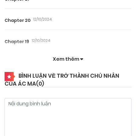
12/10/2024
Chapter 20
12/10/2024
Chapter 19
Xem thêm
12/10/2024
Chapter 18
BÌNH LUẬN VỀ TRỞ THÀNH CHỦ NHÂN
CỦA ÁC MA(
0
)
12/10/2024
Chapter 17
12/10/2024
Chapter 16
12/10/2024
Chapter 15