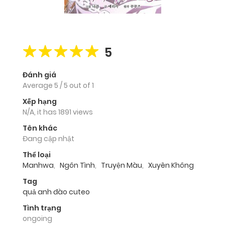
5
Đánh giá
Average
5
/
5
out of
1
Xếp hạng
N/A, it has 1891 views
Tên khác
Đang cập nhật
Thể loại
Manhwa
,
Ngôn Tình
,
Truyện Màu
,
Xuyên Không
Tag
quả anh đào cuteo
Tình trạng
ongoing