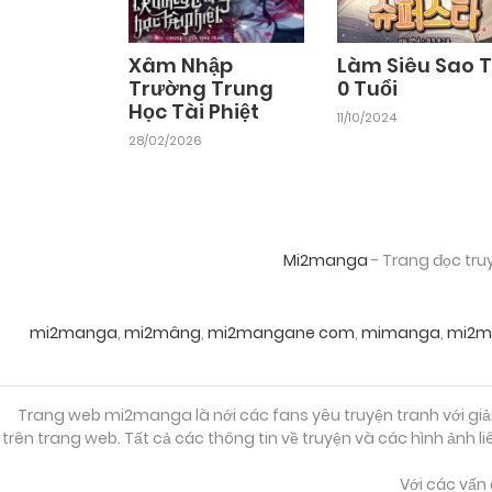
Xâm Nhập
Làm Siêu Sao 
Trường Trung
0 Tuổi
Học Tài Phiệt
11/10/2024
28/02/2026
Mi2manga
- Trang đọc tru
mi2manga
,
mi2mâng
,
mi2mangane com
,
mimanga
,
mi2m
Trang web mi2manga là nới các fans yêu truyện tranh với giải 
trên trang web. Tất cả các thông tin về truyện và các hình ảnh 
Với các vấn 