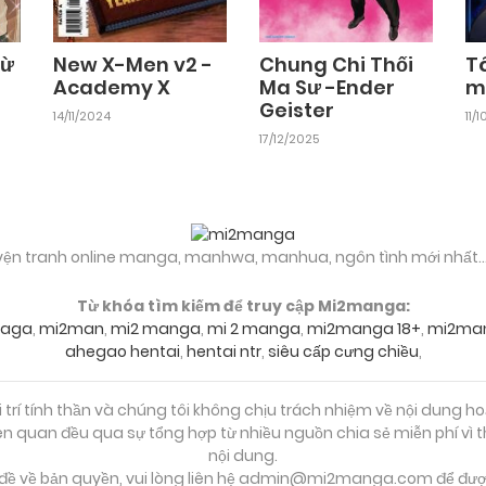
Từ
New X-Men v2 -
Chung Chi Thối
T
Academy X
Ma Sư -Ender
m
Geister
14/11/2024
11/
17/12/2025
yện tranh online manga, manhwa, manhua, ngôn tình mới nhất..
Từ khóa tìm kiếm để truy cập Mi2manga:
aga
,
mi2man
,
mi2 manga
,
mi 2 manga
,
mi2manga 18+
,
mi2ma
ahegao hentai
,
hentai ntr
,
siêu cấp cưng chiều
,
trí tính thần và chúng tôi không chịu trách nhiệm về nội dung ho
liên quan đều qua sự tổng hợp từ nhiều nguồn chia sẻ miễn phí v
nội dung.
đề về bản quyền, vui lòng liên hệ
admin@mi2manga.com
để được