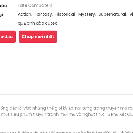
Fate Combaters
hác
Action
,
Fantasy
,
Historical
,
Mystery
,
Supernatural
,
V
ại
quả anh đào cuteo
từ đầu
Chap mới nhất
ổng dẫn lối vào những thế giới kỳ ảo, nơi từng trang truyện mở ra
 một siêu phẩm truyện tranh mới mẻ và nghẹt thở: Tứ Phủ Xét Giả
ọn vẹn và đáng tin cậy, Mi2manga tự hào là điểm đến yêu thích 