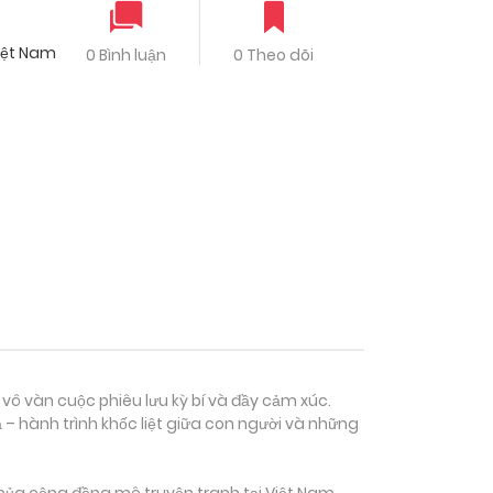
iệt Nam
0 Bình luận
0 Theo dõi
 vô vàn cuộc phiêu lưu kỳ bí và đầy cảm xúc.
 – hành trình khốc liệt giữa con người và những
của cộng đồng mê truyện tranh tại Việt Nam.