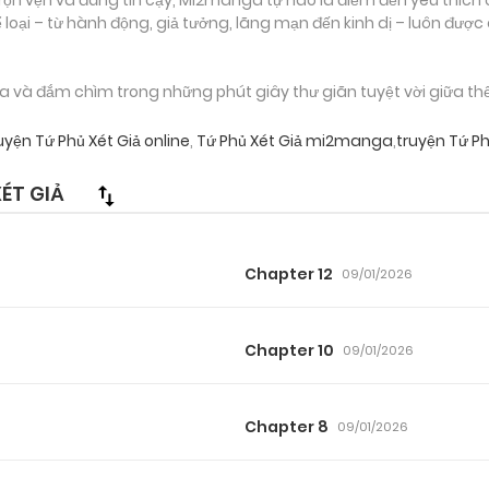
loại – từ hành động, giả tưởng, lãng mạn đến kinh dị – luôn được
và đắm chìm trong những phút giây thư giãn tuyệt vời giữa thế 
uyện Tứ Phủ Xét Giả online
,
Tứ Phủ Xét Giả mi2manga
,
truyện Tứ P
ÉT GIẢ
Chapter 12
09/01/2026
Chapter 10
09/01/2026
Chapter 8
09/01/2026