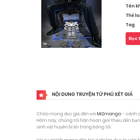
Tên k
Thể lo
Tag
Đọc 
NỘI DUNG TRUYỆN TỨ PHỦ XÉT GIẢ
Chào mừng đọc giả đến với
Mi2manga
– cánh c
Hôm nay, chúng tôi hân hoan giới thiệu đến bạn
sinh vật huyền bí ẩn trong bóng tối.
Với sứ mệnh mang đến trải nghiệm đọc truyện tr