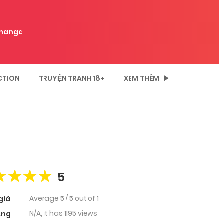
manga
CTION
TRUYỆN TRANH 18+
XEM THÊM
5
Average
5
/
5
out of
1
giá
N/A, it has 1195 views
ạng