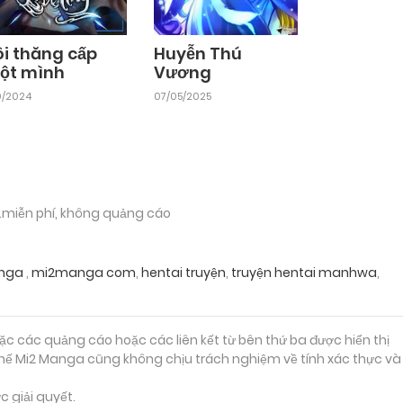
ôi thăng cấp
Huyễn Thú
ột mình
Vương
10/2024
07/05/2025
.miễn phí, không quảng cáo
nga
,
mi2manga com
,
hentai truyện
,
truyện hentai manhwa
,
ặc các quảng cáo hoặc các liên kết từ bên thứ ba được hiển thị
ì thế Mi2 Manga cũng không chịu trách nghiệm về tính xác thực và
 giải quyết.