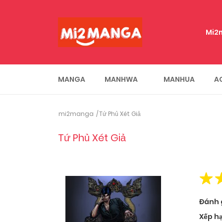
Mi2
MANGA
MANHWA
MANHUA
A
mi2manga
Tứ Phủ Xét Giả
Tứ Phủ Xét Giả
Đánh 
Xếp h